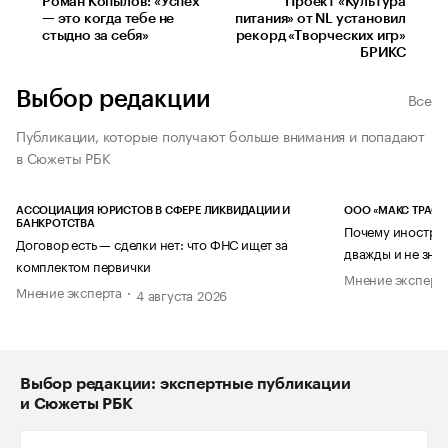
Роман Копылов: «Успех
Проект «Культура
— это когда тебе не
питания» от NL установил
стыдно за себя»
рекорд «Творческих игр»
БРИКС
Выбор редакции
Все
Публикации, которые получают больше внимания и попадают
в Сюжеты РБК
АССОЦИАЦИЯ ЮРИСТОВ В СФЕРЕ ЛИКВИДАЦИИ И
ООО «МАКС ТРАСТ
БАНКРОТСТВА
Почему иностран
Договор есть — сделки нет: что ФНС ищет за
дважды и не знае
комплектом первички
Мнение эксперт
Мнение эксперта
4 августа 2026
Выбор редакции: экспертные публикации
и Сюжеты РБК