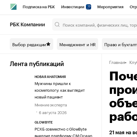
Подписка на РБК
Инвестиции
Мероприятия
Отр
Спорт
Школа управления РБК
РБК Образование
РБ
РБК Компании
Город
Стиль
Крипто
РБК Бизнес-среда
Дискусси
Выбор редакции
Менеджмент и HR
Право и бухгал
Спецпроекты СПб
Конференции СПб
Спецпроекты
Главная
Клу
Технологии и медиа
Финансы
Рынок наличной валют
Лента публикаций
Поч
НОВАЯ АНАТОМИЯ
Мужчины пришли к
прои
косметологу: как выглядит
новый пациент
объ
Мнение эксперта
6 августа 2026
раб
GLOWBYTE
РСХБ совместно с GlowByte
21 мая на 
внедрил платформу CM Ocean