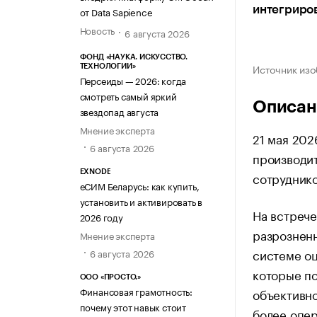
интегриров
от Data Sapience
Новость
6 августа 2026
ФОНД «НАУКА. ИСКУССТВО.
Источник изо
ТЕХНОЛОГИИ»
Персеиды — 2026: когда
смотреть самый яркий
Описан
звездопад августа
Мнение эксперта
21 мая 202
6 августа 2026
производит
EXNODE
сотруднико
еСИМ Беларусь: как купить,
установить и активировать в
На встрече
2026 году
разрозненн
Мнение эксперта
системе оц
6 августа 2026
которые по
ООО «ПРОСТО.»
Финансовая грамотность:
объективно
почему этот навык стоит
более опе