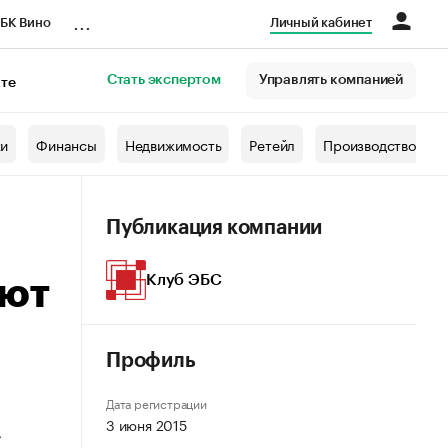
...
БК Вино
Личный кабинет
Стать экспертом
Управлять компанией
кте
азета
жи
Финансы
Недвижимость
Ретейл
Производство
Публикация компании
Клуб ЭБС
ают
Профиль
Дата регистрации
3 июня 2015
,