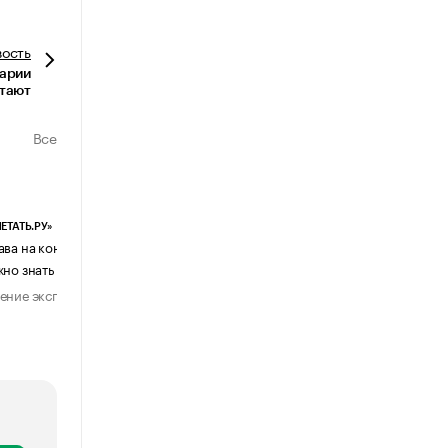
вость
нарии
тают
Все
ЕТАТЬ.РУ»
ЕВЧАТОВ И ПАРТНЕРЫ
ава на контент, созданный ИИ: что
Почему бизнес возвращается с
жно знать бизнесу
мессенджеров к электронной поч
ение эксперта
Мнение эксперта
28 июля 2026
1 августа 202