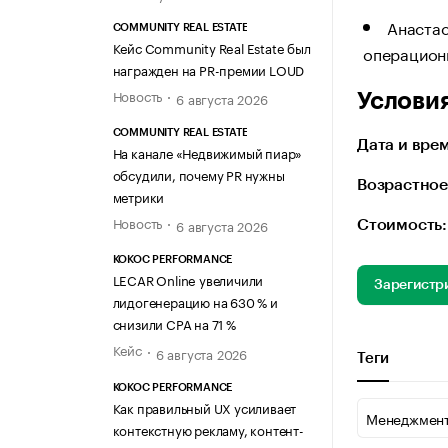
Анастас
COMMUNITY REAL ESTATE
Кейс Community Real Estate был
операцион
награжден на PR-премии LOUD
Новость
6 августа 2026
Услови
COMMUNITY REAL ESTATE
Дата и врем
На канале «Недвижимый пиар»
обсудили, почему PR нужны
Возрастное
метрики
Новость
6 августа 2026
Стоимость:
KOKOC PERFORMANCE
LECAR Online увеличили
Зарегистр
лидогенерацию на 630 % и
снизили CPA на 71 %
Кейс
6 августа 2026
Теги
KOKOC PERFORMANCE
Как правильный UX усиливает
Менеджмен
контекстную рекламу, контент-