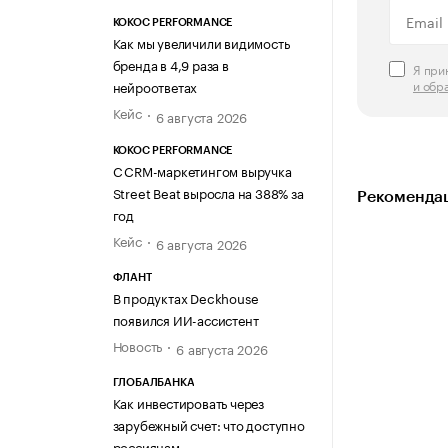
KOKOC PERFORMANCE
Как мы увеличили видимость
бренда в 4,9 раза в
Я пр
и обр
нейроответах
Кейс
6 августа 2026
KOKOC PERFORMANCE
С CRM-маркетингом выручка
Street Beat выросла на 388% за
Рекомендац
год
Кейс
6 августа 2026
ФЛАНТ
В продуктах Deckhouse
появился ИИ-ассистент
Новость
6 августа 2026
ГЛОБАЛБАНКА
Как инвестировать через
зарубежный счет: что доступно
россиянам