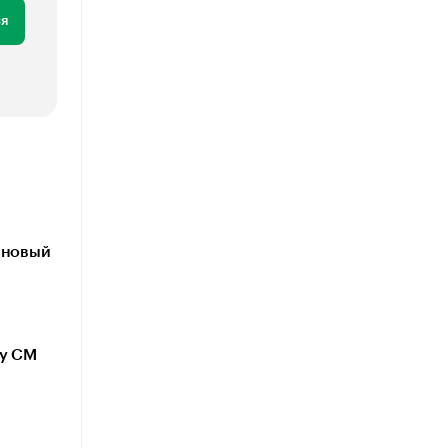
я
 новый
му CM