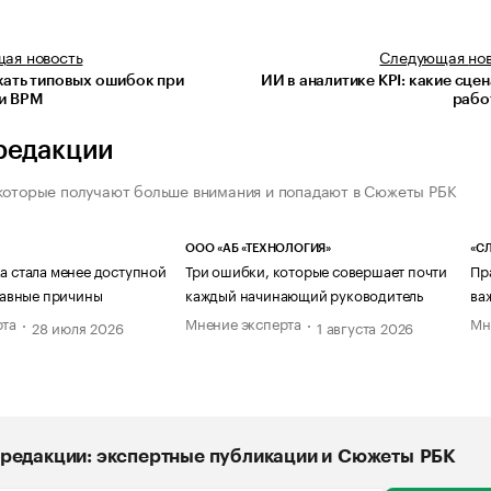
щая
новость
Следующая
но
жать типовых ошибок при
ИИ в аналитике KPI: какие сце
и BPM
рабо
редакции
которые получают больше внимания и попадают в Сюжеты РБК
ООО «АБ «ТЕХНОЛОГИЯ»
«СЛ
а стала менее доступной
Три ошибки, которые совершает почти
Пр
главные причины
каждый начинающий руководитель
ва
рта
Мнение эксперта
Мн
28 июля 2026
1 августа 2026
редакции: экспертные публикации и Сюжеты РБК