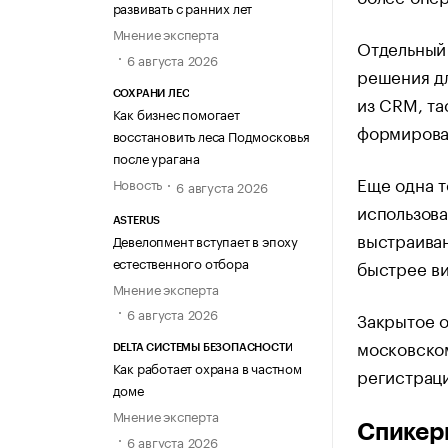
развивать с ранних лет
Мнение эксперта
Отдельный
6 августа 2026
решения дл
СОХРАНИ ЛЕС
из CRM, та
Как бизнес помогает
формироват
восстановить леса Подмосковья
после урагана
Еще одна т
Новость
6 августа 2026
использова
ASTERUS
выстраива
Девелопмент вступает в эпоху
естественного отбора
быстрее ви
Мнение эксперта
6 августа 2026
Закрытое о
московско
DELTA СИСТЕМЫ БЕЗОПАСНОСТИ
Как работает охрана в частном
регистраци
доме
Мнение эксперта
Спикер
6 августа 2026