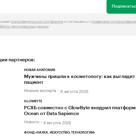
Подписатьс
инимаю
пользовательское соглашение
и соглашаюсь с
правилами использования
аботки персональных данных
.
ии партнеров:
НОВАЯ АНАТОМИЯ
Мужчины пришли к косметологу: как выглядит
пациент
Мнение эксперта
6 августа 2026
GLOWBYTE
РСХБ совместно с GlowByte внедрил платфор
Ocean от Data Sapience
Новость
6 августа 2026
ФОНД «НАУКА. ИСКУССТВО. ТЕХНОЛОГИИ»