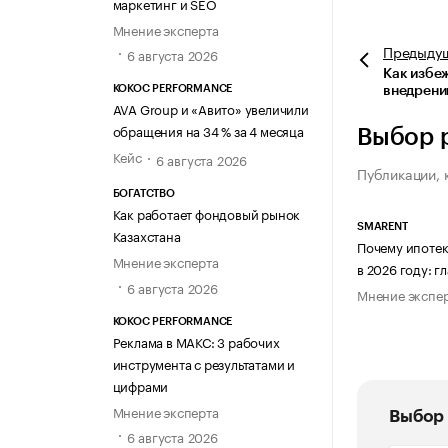
маркетинг и SEO
Мнение эксперта
Предыду
6 августа 2026
Как избе
KOKOC PERFORMANCE
внедрени
AVA Group и «Авито» увеличили
обращения на 34 % за 4 месяца
Выбор 
Кейс
6 августа 2026
Публикации, 
БОГАТСТВО
Как работает фондовый рынок
SMARENT
Казахстана
Почему ипотек
Мнение эксперта
в 2026 году: 
6 августа 2026
Мнение экспе
KOKOC PERFORMANCE
Реклама в МАКС: 3 рабочих
инструмента с результатами и
цифрами
Мнение эксперта
Выбор 
6 августа 2026