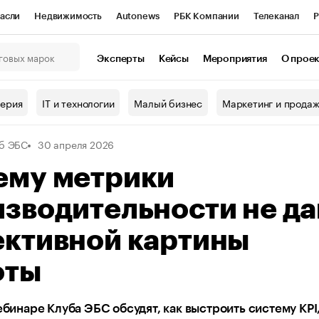
асли
Недвижимость
Autonews
РБК Компании
Телеканал
Р
К Курсы
РБК Life
Тренды
Визионеры
Национальные проекты
Эксперты
Кейсы
Мероприятия
О прое
онный клуб
Исследования
Кредитные рейтинги
Франшизы
Г
терия
IT и технологии
Малый бизнес
Маркетинг и прода
Проверка контрагентов
Политика
Экономика
Бизнес
б ЭБС
30 апреля 2026
ы
ему метрики
зводительности не д
ективной картины
оты
вебинаре Клуба ЭБС обсудят, как выстроить систему KPI