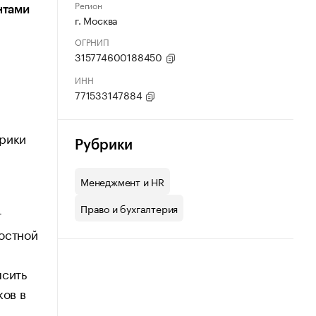
Регион
нтами
г. Москва
ОГРНИП
315774600188450
ИНН
771533147884
трики
Рубрики
Менеджмент и HR
Право и бухгалтерия
т
остной
ысить
ков в