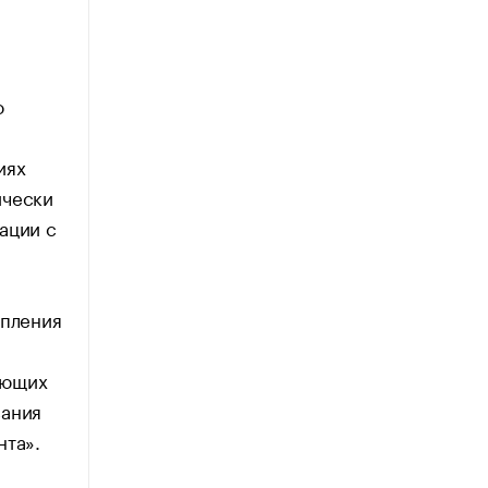
о
иях
ически
ации с
упления
ающих
вания
ента».