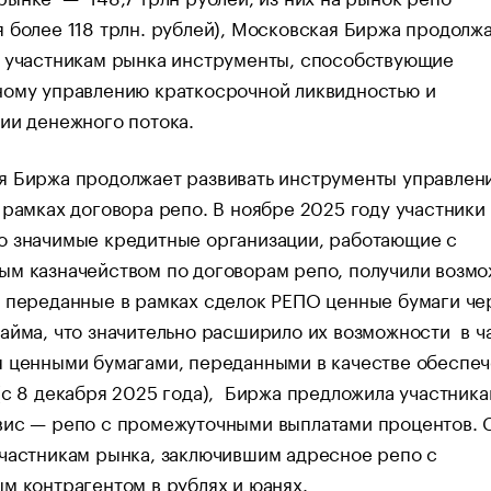
 более 118 трлн. рублей), Московская Биржа продолж
ь участникам рынка инструменты, способствующие
ному управлению краткосрочной ликвидностью и
ии денежного потока.
я Биржа продолжает развивать инструменты управлен
 рамках договора репо. В ноябре 2025 году участники
о значимые кредитные организации, работающие с
ым казначейством по договорам репо, получили возмо
 переданные в рамках сделок РЕПО ценные бумаги че
айма, что значительно расширило их возможности в ч
 ценными бумагами, переданными в качестве обеспеч
(с 8 декабря 2025 года), Биржа предложила участник
вис — репо с промежуточными выплатами процентов. 
частникам рынка, заключившим адресное репо с
м контрагентом в рублях и юанях.