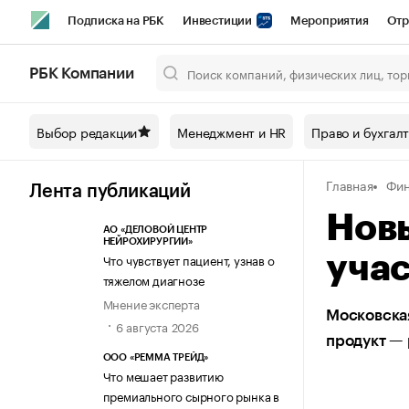
Подписка на РБК
Инвестиции
Мероприятия
Отр
Спорт
Школа управления РБК
РБК Образование
РБ
РБК Компании
Город
Стиль
Крипто
РБК Бизнес-среда
Дискусси
Выбор редакции
Менеджмент и HR
Право и бухгал
Спецпроекты СПб
Конференции СПб
Спецпроекты
Главная
Фин
Технологии и медиа
Финансы
Рынок наличной валют
Лента публикаций
Нов
АО «ДЕЛОВОЙ ЦЕНТР
НЕЙРОХИРУРГИИ»
Что чувствует пациент, узнав о
уча
тяжелом диагнозе
Мнение эксперта
Московска
6 августа 2026
продукт —
ООО «РЕММА ТРЕЙД»
Что мешает развитию
премиального сырного рынка в