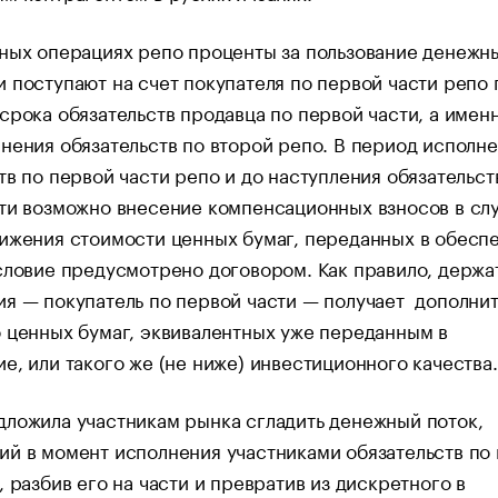
тных операциях репо проценты за пользование денежн
 поступают на счет покупателя по первой части репо 
срока обязательств продавца по первой части, а имен
нения обязательств по второй репо. В период исполн
тв по первой части репо и до наступления обязательст
ти возможно внесение компенсационных взносов в сл
ижения стоимости ценных бумаг, переданных в обесп
словие предусмотрено договором. Как правило, держа
я — покупатель по первой части — получает дополни
 ценных бумаг, эквивалентных уже переданным в
е, или такого же (не ниже) инвестиционного качества.
ложила участникам рынка сгладить денежный поток,
й в момент исполнения участниками обязательств по
, разбив его на части и превратив из дискретного в