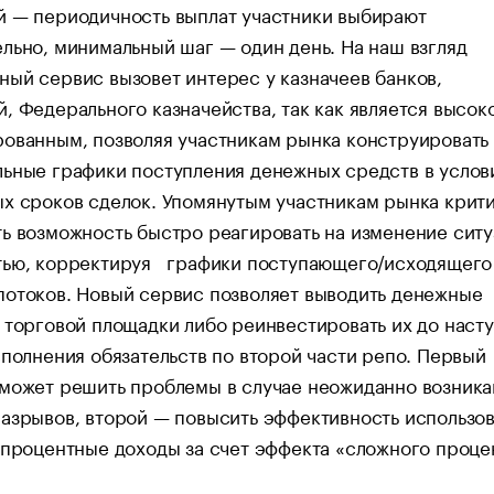
й — периодичность выплат участники выбирают
льно, минимальный шаг — один день. На наш взгляд
ый сервис вызовет интерес у казначеев банков,
, Федерального казначейства, так как является высок
ованным, позволяя участникам рынка конструировать
ьные графики поступления денежных средств в услов
х сроков сделок. Упомянутым участникам рынка крит
ь возможность быстро реагировать на изменение ситу
тью, корректируя графики поступающего/исходящего
потоков. Новый сервис позволяет выводить денежные
 торговой площадки либо реинвестировать их до наст
олнения обязательств по второй части репо. Первый
оможет решить проблемы в случае неожиданно возник
азрывов, второй — повысить эффективность использо
 процентные доходы за счет эффекта «сложного проц