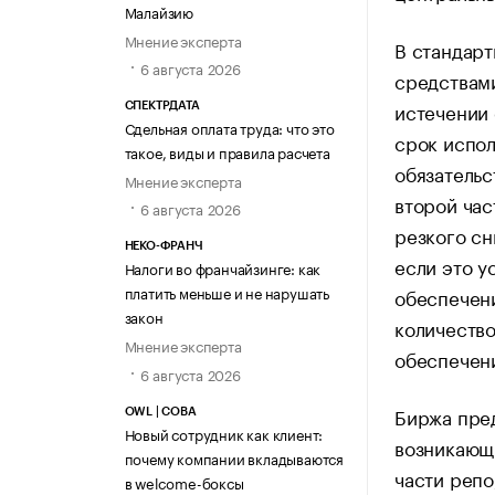
Малайзию
Мнение эксперта
В стандар
6 августа 2026
средствами
истечении 
СПЕКТРДАТА
Сдельная оплата труда: что это
срок испол
такое, виды и правила расчета
обязательс
Мнение эксперта
второй час
6 августа 2026
резкого сн
НЕКО-ФРАНЧ
если это у
Налоги во франчайзинге: как
платить меньше и не нарушать
обеспечени
закон
количество
Мнение эксперта
обеспечени
6 августа 2026
Биржа пред
OWL | СОВА
Новый сотрудник как клиент:
возникающи
почему компании вкладываются
части репо
в welcome-боксы