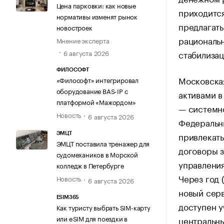
Цена парковки: как новые
приходится
нормативы изменят рынок
предлагат
новостроек
рациональ
Мнение эксперта
стабилизац
6 августа 2026
ФИЛОСОФТ
Московска
«Философт» интегрировал
оборудование BAS-IP с
активами в
платформой «Мажордом»
— системн
Новость
6 августа 2026
Федеральн
привлекать
ЭМЦТ
ЭМЦТ поставила тренажер для
договоры з
судомехаников в Морской
управления
колледж в Петербурге
Через год 
Новость
6 августа 2026
новый сер
ESIM365
доступен у
Как туристу выбрать SIM-карту
или eSIM для поездки в
центральны