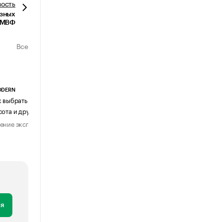
вость
озных
а МВФ
Все
ODERN
АГЕНТСТВО АВИА ЦЕНТР
к выбрать журнальный столик:
Почему шенген перестал быть
сота и другие ключевые параметры
формальностью
ение эксперта
Мнение эксперта
29 июля 2026
31 июля 2026
я