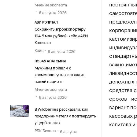
постоянны
Мнение эксперта
самостояте
6 августа 2026
предложенн
АВИ КЭПИТАЛ
корпораций
Сохранить агроэкспортеру
194,5 млн рублей: кейс «АВИ
кастомизир
Кэпитал»
индивидуал
Кейс
6 августа 2026
стандартны
важно имет
НОВАЯ АНАТОМИЯ
Мужчины пришли к
ликвиднос
косметологу: как выглядит
денежных 
новый пациент
средства с
Мнение эксперта
6 августа 2026
сроков исп
вариант п
В Wildberries рассказали, как
кассовых р
предпринимателям подтвердить
ущерб от атак
капитала и
РБК Бизнес
6 августа