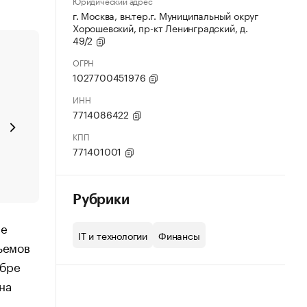
Юридический адрес
г. Москва, вн.тер.г. Муниципальный округ
Хорошевский, пр-кт Ленинградский, д.
49/2
ОГРН
1027700451976
ИНН
7714086422
КПП
771401001
Рубрики
не
IT и технологии
Финансы
ъемов
абре
на