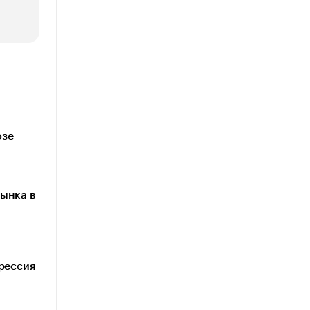
озе
ынка в
грессия