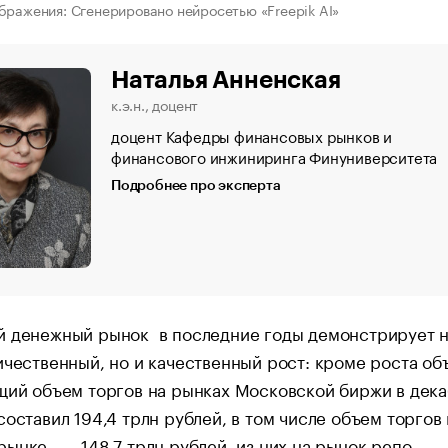
бражения: Сгенерировано нейросетью «Freepik AI»
Наталья Анненская
к.э.н., доцент
доцент Кафедры финансовых рынков и
финансового инжиниринга Финуниверситета
Подробнее про эксперта
й денежный рынок в последние годы демонстрирует 
ичественный, но и качественный рост: кроме роста об
щий объем торгов на рынках Московской биржи в дек
составил 194,4 трлн рублей, в том числе объем торгов 
ынке — 148,7 трлн рублей, из них на рынок репо