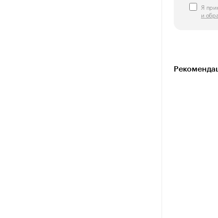
Я пр
и обр
Рекомендац