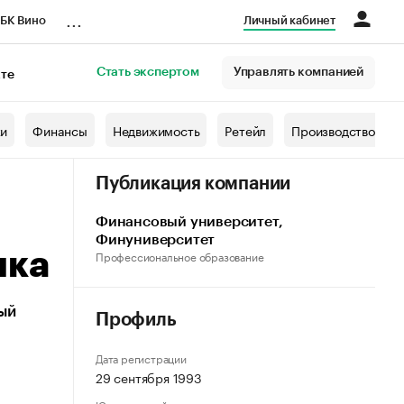
...
БК Вино
Личный кабинет
Стать экспертом
Управлять компанией
кте
азета
жи
Финансы
Недвижимость
Ретейл
Производство
Публикация компании
Финансовый университет,
Финуниверситет
нка
Профессиональное образование
ый
Профиль
Дата регистрации
29 сентября 1993