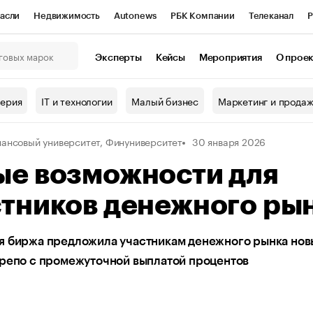
асли
Недвижимость
Autonews
РБК Компании
Телеканал
Р
К Курсы
РБК Life
Тренды
Визионеры
Национальные проекты
Эксперты
Кейсы
Мероприятия
О прое
онный клуб
Исследования
Кредитные рейтинги
Франшизы
Г
терия
IT и технологии
Малый бизнес
Маркетинг и прода
Проверка контрагентов
Политика
Экономика
Бизнес
ансовый университет, Финуниверситет
30 января 2026
ы
ые возможности для
стников денежного ры
я биржа предложила участникам денежного рынка нов
 репо с промежуточной выплатой процентов