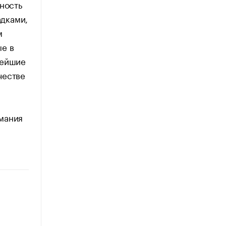
ность
дками,
м
е в
нейшие
честве
мания