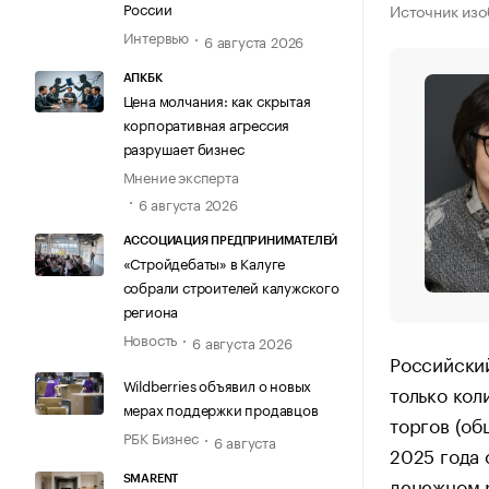
России
Источник изо
Интервью
6 августа 2026
АПКБК
Цена молчания: как скрытая
корпоративная агрессия
разрушает бизнес
Мнение эксперта
6 августа 2026
АССОЦИАЦИЯ ПРЕДПРИНИМАТЕЛЕЙ
«Стройдебаты» в Калуге
собрали строителей калужского
региона
Новость
6 августа 2026
Российски
Wildberries объявил о новых
только кол
мерах поддержки продавцов
торгов (об
РБК Бизнес
6 августа
2025 года 
денежном р
SMARENT