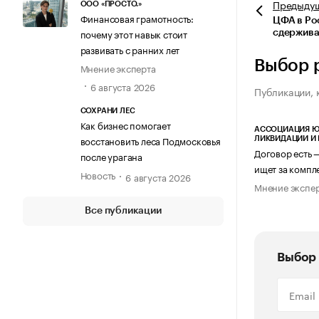
Предыду
ООО «ПРОСТО.»
Финансовая грамотность:
ЦФА в Ро
почему этот навык стоит
сдержива
развивать с ранних лет
Выбор 
Мнение эксперта
6 августа 2026
Публикации, 
СОХРАНИ ЛЕС
Как бизнес помогает
АССОЦИАЦИЯ Ю
восстановить леса Подмосковья
ЛИКВИДАЦИИ И
Договор есть 
после урагана
ищет за компл
Новость
6 августа 2026
Мнение экспе
Все публикации
Выбор 