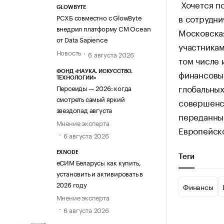
Хочется по
GLOWBYTE
в сотрудн
РСХБ совместно с GlowByte
внедрил платформу CM Ocean
Московская
от Data Sapience
участника
Новость
6 августа 2026
том числе 
финансовые
ФОНД «НАУКА. ИСКУССТВО.
ТЕХНОЛОГИИ»
глобальных
Персеиды — 2026: когда
смотреть самый яркий
совершенс
звездопад августа
переданны
Мнение эксперта
Европейско
6 августа 2026
EXNODE
Теги
еСИМ Беларусь: как купить,
установить и активировать в
2026 году
Финансы
Мнение эксперта
6 августа 2026