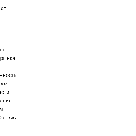
ает
ия
 рынка
жность
рез
асти
ения.
ам
Сервис