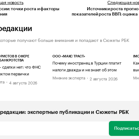
щая
новость
Следующая
но
ссии: точки роста и факторы
Источники роста прогн
ния
показателей роста ВВП: оценк
редакции
которые получают больше внимания и попадают в Сюжеты РБК
РИСТОВ В СФЕРЕ
ООО «МАКС ТРАСТ»
IM
 БАНКРОТСТВА
Почему иностранец в Турции платит
Ка
— сделки нет: что ФНС
налоги дважды и не знает об этом
вы
ектом первички
Мнение эксперта
Мн
2 августа 2026
рта
4 августа 2026
редакции: экспертные публикации и Сюжеты РБК
Подписатьс