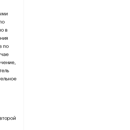
ыми
по
но в
ения
в по
учае
ечение,
тель
тельное
 второй