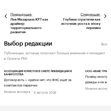
Предыдущая
Следующая
Лев Мазараки: КРТ как
Глубина стратегии как
драйвер
источник роста в эпоху
территориального
перемен
развития
Выбор редакции
Все
Публикации, которые получают больше внимания и попадают
в Сюжеты РБК
АССОЦИАЦИЯ ЮРИСТОВ В СФЕРЕ ЛИКВИДАЦИИ И
ООО «МАКС ТРАСТ
БАНКРОТСТВА
Почему иностран
Договор есть — сделки нет: что ФНС ищет за
дважды и не знае
комплектом первички
Мнение эксперт
Мнение эксперта
4 августа 2026