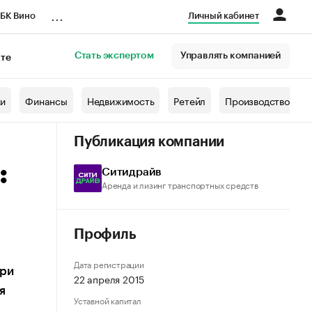
...
БК Вино
Личный кабинет
Стать экспертом
Управлять компанией
кте
азета
жи
Финансы
Недвижимость
Ретейл
Производство
Публикация компании
:
Ситидрайв
Аренда и лизинг транспортных средств
Профиль
Дата регистрации
при
22 апреля 2015
я
Уставной капитал