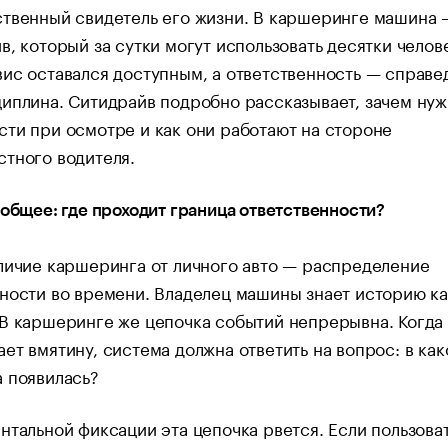
твенный свидетель его жизни. В каршеринге машина 
в, который за сутки могут использовать десятки челов
ис оставался доступным, а ответственность — справе
иплина. Ситидрайв подробно рассказывает, зачем ну
ти при осмотре и как они работают на стороне
тного водителя.
 общее: где проходит граница ответственности?
личие каршеринга от личного авто — распределение
ности во времени. Владелец машины знает историю к
В каршеринге же цепочка событий непрерывна. Когда
ет вмятину, система должна ответить на вопрос: в как
 появилась?
нтальной фиксации эта цепочка рвется. Если пользова