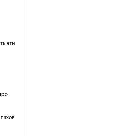
ть эти
про
апахов