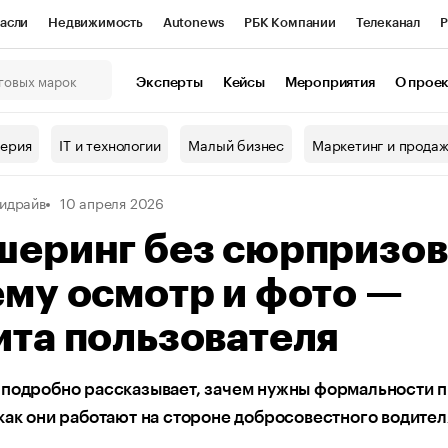
асли
Недвижимость
Autonews
РБК Компании
Телеканал
Р
К Курсы
РБК Life
Тренды
Визионеры
Национальные проекты
Эксперты
Кейсы
Мероприятия
О прое
онный клуб
Исследования
Кредитные рейтинги
Франшизы
Г
терия
IT и технологии
Малый бизнес
Маркетинг и прода
Проверка контрагентов
Политика
Экономика
Бизнес
идрайв
10 апреля 2026
ы
шеринг без сюрпризов
му осмотр и фото —
та пользователя
 подробно рассказывает, зачем нужны формальности 
как они работают на стороне добросовестного водител