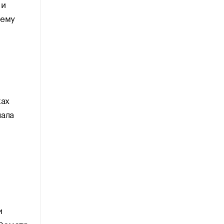
 и
 ему
ках
чала
и
 Осмотр