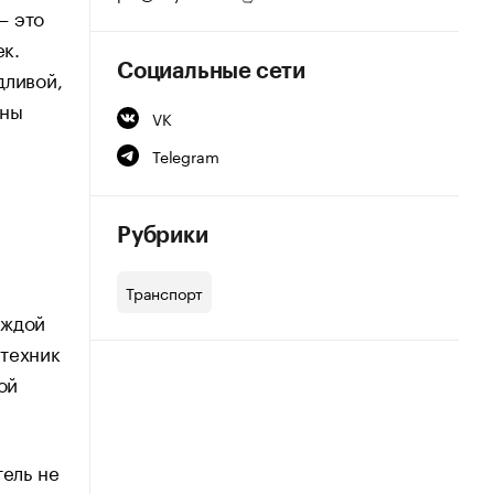
— это
ек.
Социальные сети
дливой,
жны
VK
Telegram
Рубрики
Транспорт
аждой
 техник
ой
тель не