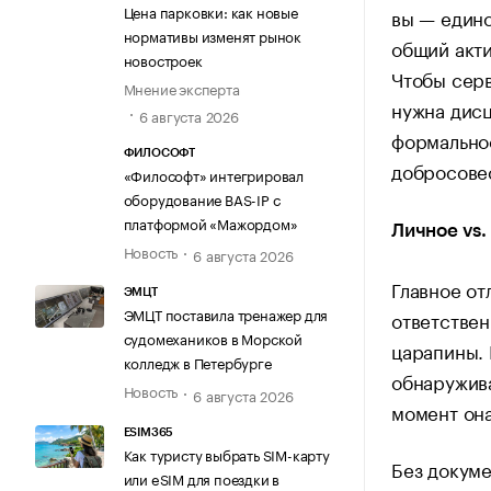
Цена парковки: как новые
вы — единс
нормативы изменят рынок
общий акти
новостроек
Чтобы серв
Мнение эксперта
нужна дисц
6 августа 2026
формальнос
ФИЛОСОФТ
добросовес
«Философт» интегрировал
оборудование BAS-IP с
платформой «Мажордом»
Личное vs.
Новость
6 августа 2026
Главное от
ЭМЦТ
ЭМЦТ поставила тренажер для
ответствен
судомехаников в Морской
царапины. 
колледж в Петербурге
обнаружива
Новость
6 августа 2026
момент она
ESIM365
Как туристу выбрать SIM-карту
Без докуме
или eSIM для поездки в