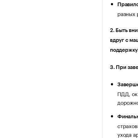
Правило
разных 
2. Быть вн
вдруг с ма
поддержку
3. При зав
Заверше
ПДД, ок
дорожно
Финальн
страховк
ухода а