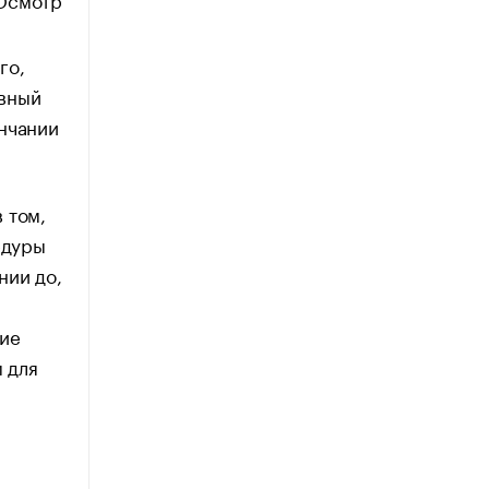
го,
ивный
нчании
 том,
едуры
нии до,
ние
 для