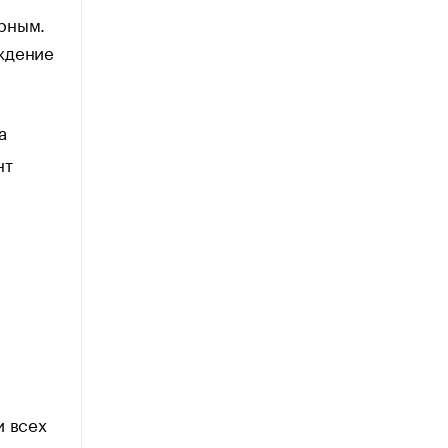
рным.
ждение
а
нт
и всех