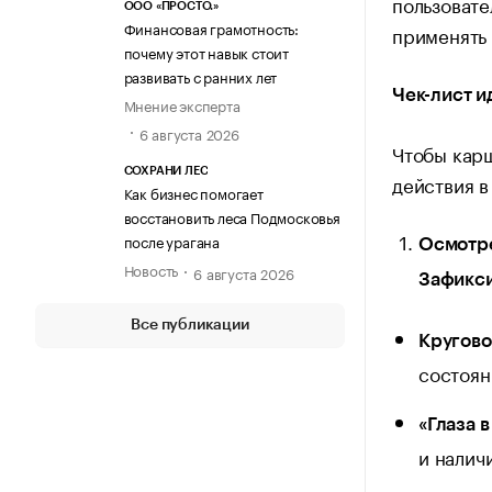
пользоват
ООО «ПРОСТО.»
Финансовая грамотность:
применять 
почему этот навык стоит
развивать с ранних лет
Чек-лист и
Мнение эксперта
6 августа 2026
Чтобы карш
СОХРАНИ ЛЕС
действия в
Как бизнес помогает
восстановить леса Подмосковья
после урагана
Осмотре
Новость
6 августа 2026
Зафикси
Все публикации
Кругово
состоян
«Глаза в
и налич