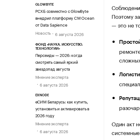
GLOWBYTE
Соблюдени
РСХБ совместно с GlowByte
Поэтому з
внедрил платформу CM Ocean
— это не т
от Data Sapience
Новость
6 августа 2026
Простой
ФОНД «НАУКА. ИСКУССТВО.
ТЕХНОЛОГИИ»
ремонте
Персеиды — 2026: когда
сложных
смотреть самый яркий
звездопад августа
Логисти
Мнение эксперта
специал
6 августа 2026
EXNODE
Репутац
еСИМ Беларусь: как купить,
разочар
установить и активировать в
2026 году
Один акт н
Мнение эксперта
6 августа 2026
системные 