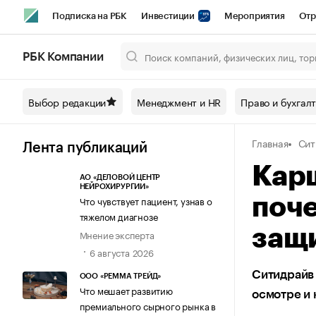
Подписка на РБК
Инвестиции
Мероприятия
Отр
Спорт
Школа управления РБК
РБК Образование
РБ
РБК Компании
Город
Стиль
Крипто
РБК Бизнес-среда
Дискусси
Выбор редакции
Менеджмент и HR
Право и бухгал
Спецпроекты СПб
Конференции СПб
Спецпроекты
Главная
Сит
Технологии и медиа
Финансы
Рынок наличной валют
Лента публикаций
Кар
АО «ДЕЛОВОЙ ЦЕНТР
НЕЙРОХИРУРГИИ»
Что чувствует пациент, узнав о
поче
тяжелом диагнозе
защи
Мнение эксперта
6 августа 2026
Ситидрайв
ООО «РЕММА ТРЕЙД»
Что мешает развитию
осмотре и 
премиального сырного рынка в