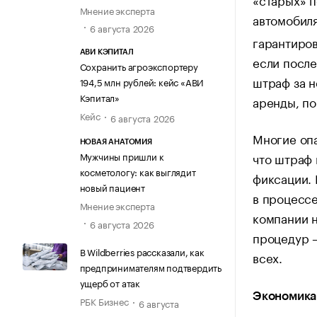
Мнение эксперта
автомобил
6 августа 2026
гарантиров
АВИ КЭПИТАЛ
если посл
Сохранить агроэкспортеру
штраф за н
194,5 млн рублей: кейс «АВИ
Кэпитал»
аренды, по
Кейс
6 августа 2026
Многие опа
НОВАЯ АНАТОМИЯ
что штраф 
Мужчины пришли к
косметологу: как выглядит
фиксации. 
новый пациент
в процессе
Мнение эксперта
компании 
6 августа 2026
процедур 
В Wildberries рассказали, как
всех.
предпринимателям подтвердить
ущерб от атак
Экономика 
РБК Бизнес
6 августа