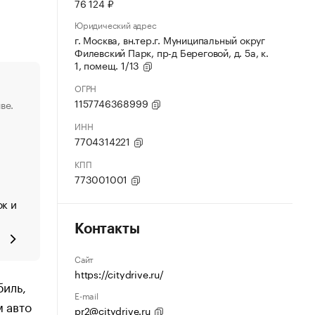
76 124 ₽
Юридический адрес
г. Москва, вн.тер.г. Муниципальный округ
Филевский Парк, пр-д Береговой, д. 5а, к.
1, помещ. 1/13
ОГРН
1157746368999
ве.
ИНН
7704314221
КПП
773001001
ок и
Контакты
Сайт
https://citydrive.ru/
иль,
E-mail
м авто
pr2@citydrive.ru