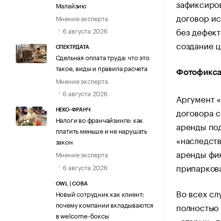
зафиксиров
Малайзию
договор ис
Мнение эксперта
без дефект
6 августа 2026
создание ц
СПЕКТРДАТА
Сдельная оплата труда: что это
такое, виды и правила расчета
Фотофикса
Мнение эксперта
6 августа 2026
Аргумент «
договора с
НЕКО-ФРАНЧ
Налоги во франчайзинге: как
аренды под
платить меньше и не нарушать
«наследств
закон
аренды фик
Мнение эксперта
припарков
6 августа 2026
OWL | СОВА
Во всех сл
Новый сотрудник как клиент:
почему компании вкладываются
полностью 
в welcome-боксы
«старых» 