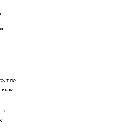
.
ли
:
тоит по
тникам
Это
ле