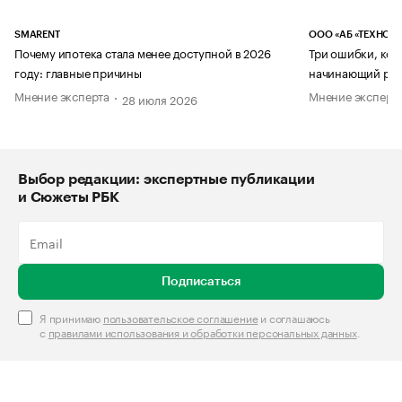
SMARENT
ООО «АБ «ТЕХНОЛ
Почему ипотека стала менее доступной в 2026
Три ошибки, кот
году: главные причины
начинающий рук
Мнение эксперта
Мнение эксперт
28 июля 2026
Выбор редакции: экспертные публикации
и Сюжеты РБК
Подписаться
Я принимаю
пользовательское соглашение
и соглашаюсь
с
правилами использования и обработки персональных данных
.