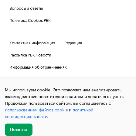
Вопросы и ответы
Политика Cookies РБК
Контактная информация
Редакция
Рассылка РБК Новости
Информация об ограничениях
Правовая информация
О соблюдении авторских прав
Мы используем cookie. Это позволяет нам анализировать
© АО «РОСБИЗНЕСКОНСАЛТИНГ»,
1995–2026.
Сообщения
и материалы информационного агентства «РБК»
взаимодействие посетителей с сайтом и делать его лучше.
(зарегистрировано Федеральной службой по надзору в сфере
Продолжая пользоваться сайтом, вы соглашаетесь с
связи, информационных технологий и массовых
использованием файлов cookie
и
политикой
коммуникаций (Роскомнадзор) 09.12.2015 за номером ИА
№ФС77-63848) сопровождаются пометкой «РБК». Отдельные
конфиденциальности
.
публикации могут содержать информацию,
не предназначенную для пользователей
до 18 лет.
companycardsfeedback@rbc.ru
Понятно