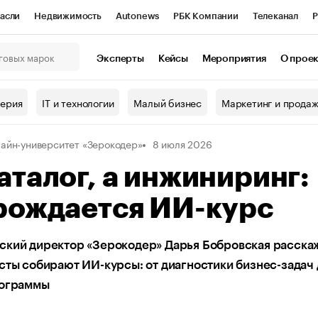
асли
Недвижимость
Autonews
РБК Компании
Телеканал
Р
К Курсы
РБК Life
Тренды
Визионеры
Национальные проекты
Эксперты
Кейсы
Мероприятия
О прое
онный клуб
Исследования
Кредитные рейтинги
Франшизы
Г
терия
IT и технологии
Малый бизнес
Маркетинг и прода
Проверка контрагентов
Политика
Экономика
Бизнес
айн-университет «Зерокодер»
8 июля 2026
ы
аталог, а инжиниринг:
рождается ИИ-курс
ский директор «Зерокодер» Дарья Бобровская расска
сты собирают ИИ-курсы: от диагностики бизнес-задач 
рограммы