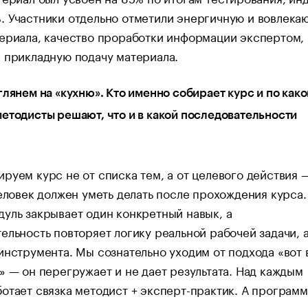
. Участники отдельно отметили энергичную и вовлек
ериала, качество проработки информации экспертом,
 прикладную подачу материала.
глянем на «кухню». Кто именно собирает курс и по как
етодисты решают, что и в какой последовательности
руем курс не от списка тем, а от целевого действия 
человек должен уметь делать после прохождения курса.
уль закрывает один конкретный навык, а
ельность повторяет логику реальной рабочей задачи, а
инструмента. Мы сознательно уходим от подхода «вот 
» — он перегружает и не дает результата. Над каждым
отает связка методист + эксперт-практик. А программ