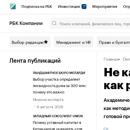
Подписка на РБК
Инвестиции
Мероприятия
Отр
Спорт
Школа управления РБК
РБК Образование
РБ
РБК Компании
Город
Стиль
Крипто
РБК Бизнес-среда
Дискусси
Выбор редакции
Менеджмент и HR
Право и бухгал
Спецпроекты СПб
Конференции СПб
Спецпроекты
Главная
Онл
Технологии и медиа
Финансы
Рынок наличной валют
Лента публикаций
Не к
ЛАНДШАФТНОЕ БЮРО МЕЛАРДИ
Выбор участка определяет
как 
ликвидность дома за 300 млн:
почему это важно
Мнение эксперта
Академиче
6 августа 2026
как методи
готовой п
ЗАПАДНЫЙ СОЮЗ/WEST UNION
Почему уставный капитал в
Китае нельзя указывать «для