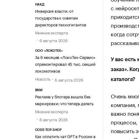
НАКД
с нейросет
Инверсия власти: от
приходится
государства к советам
производст
директоров техногигантов
Мнение эксперта
когда сотр
6 августа 2026
рассказыв
ООО «ЛОКОТЕХ»
За 6 месяцев «ЛокоТех-Сервис»
У вас есть
отремонтировал 45 тыс. секций
заказ». Ко
локомотивов
Новость
6 августа 2026
каталога?
BNW
Очень мног
Реклама у блогера вышла без
маркировки: что теперь делать
компания, 
Мнение эксперта
важно поня
6 августа 2026
процессы, 
повысить э
CODE-TOP.SHOP
Как оплатить чат GPT в России в