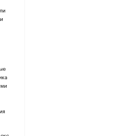
ли
 и
вые
ика
ыми
ия
декс