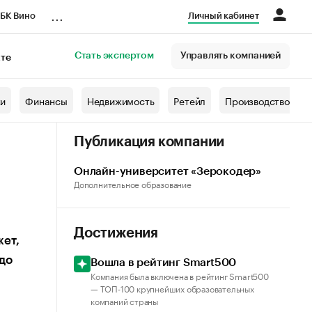
...
БК Вино
Личный кабинет
Стать экспертом
Управлять компанией
кте
азета
жи
Финансы
Недвижимость
Ретейл
Производство
Публикация компании
Онлайн-университет «Зерокодер»
Дополнительное образование
Достижения
жет,
до
Вошла в рейтинг Smart500
Компания была включена в рейтинг Smart500
— ТОП-100 крупнейших образовательных
компаний cтраны