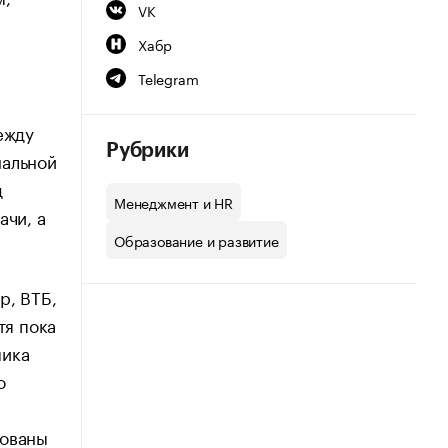
VK
Хабр
Telegram
ежду
Рубрики
нальной
д
Менеджмент и HR
ачи, а
Образование и развитие
р, ВТБ,
тя пока
мика
о
сованы