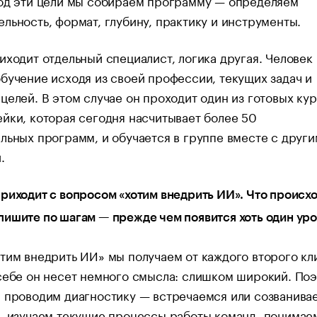
Под эти цели мы собираем программу — определяем
льность, формат, глубину, практику и инструменты.
иходит отдельный специалист, логика другая. Человек
бучение исходя из своей профессии, текущих задач и
целей. В этом случае он проходит один из готовых ку
йки, которая сегодня насчитывает более 50
льных программ, и обучается в группе вместе с друг
.
риходит с вопросом «хотим внедрить ИИ». Что происх
ишите по шагам — прежде чем появится хоть один уро
тим внедрить ИИ» мы получаем от каждого второго кл
себе он несет немного смысла: слишком широкий. По
 проводим диагностику — встречаемся или созванива
, изучаем текущие процессы работы команд, понимае