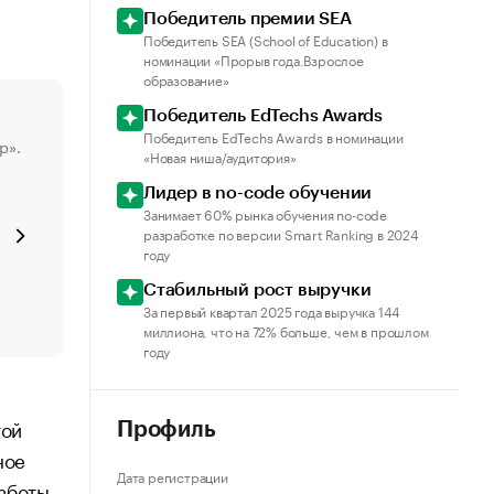
Победитель премии SEA
Победитель SEA (School of Education) в
номинации «Прорыв года.Взрослое
образование»
Победитель EdTechs Awards
Победитель EdTechs Awards в номинации
р».
«Новая ниша/аудитория»
Лидер в no-code обучении
Занимает 60% рынка обучения no-code
разработке по версии Smart Ranking в 2024
году
Стабильный рост выручки
За первый квартал 2025 года выручка 144
миллиона, что на 72% больше, чем в прошлом
году
той
Профиль
ное
Дата регистрации
работы