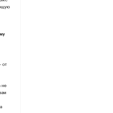
ающую
ому
— от
 не
вам
а