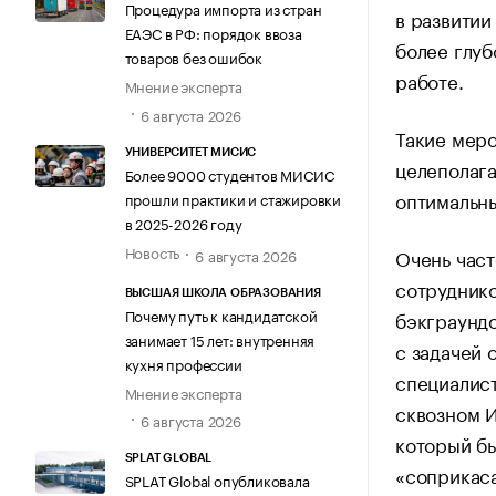
Процедура импорта из стран
в развитии
ЕАЭС в РФ: порядок ввоза
более глу
товаров без ошибок
работе.
Мнение эксперта
6 августа 2026
Такие меро
УНИВЕРСИТЕТ МИСИС
целеполага
Более 9000 студентов МИСИС
оптимальны
прошли практики и стажировки
в 2025-2026 году
Новость
Очень част
6 августа 2026
сотрудник
ВЫСШАЯ ШКОЛА ОБРАЗОВАНИЯ
Почему путь к кандидатской
бэкграундо
занимает 15 лет: внутренняя
с задачей 
кухня профессии
специалист
Мнение эксперта
сквозном И
6 августа 2026
который бы
SPLAT GLOBAL
«соприкаса
SPLAT Global опубликовала