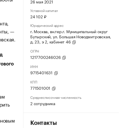
26 мая 2021
Уставной капитал
24 102 ₽
нта,
Юридический адрес
нты, —
г. Москва, вн.тер.г. Муниципальный округ
Бутырский, ул. Большая Новодмитровская,
вская.
д. 23, э 2, кабинет 46
ОГРН
д
1217700246026
тового
ИНН
9715401631
КПП
771501001
ам
Среднесписочная численность
2 сотрудника
рить
 новым
Контакты