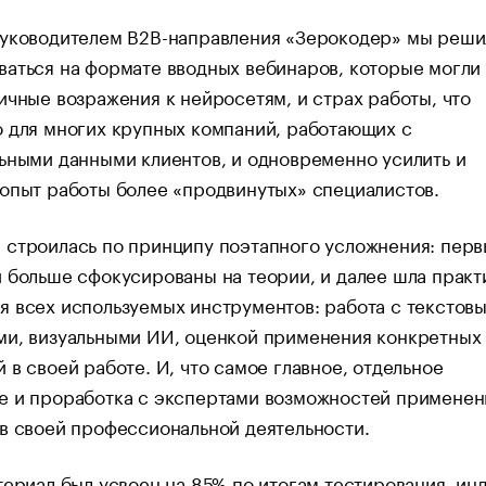
руководителем B2B-направления «Зерокодер» мы реши
аться на формате вводных вебинаров, которые могли
ичные возражения к нейросетям, и страх работы, что
 для многих крупных компаний, работающих с
ьными данными клиентов, и одновременно усилить и
опыт работы более «продвинутых» специалистов.
 строилась по принципу поэтапного усложнения: пер
 больше сфокусированы на теории, и далее шла практ
 всех используемых инструментов: работа с текстов
ми, визуальными ИИ, оценкой применения конкретных
 в своей работе. И, что самое главное, отдельное
е и проработка с экспертами возможностей применен
в своей профессиональной деятельности.
териал был усвоен на 85% по итогам тестирования, ин