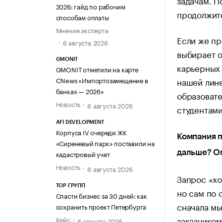
задачам. 
2026: гайд по рабочим
продолжите
способам оплаты
Мнение эксперта
Если же пр
6 августа 2026
выбирает о
GMONIT
карьерных 
GMONIT отметили на карте
нашей лине
CNews «Импортозамещение в
банках — 2026»
образовате
Новость
6 августа 2026
студентами
AFI DEVELOPMENT
Корпуса IV очереди ЖК
Компания п
«Сиреневый парк» поставили на
дальше? Оп
кадастровый учет
Новость
6 августа 2026
Запрос «хо
ТОР ГРУПП
но сам по 
Спасти бизнес за 30 дней: как
сначала мы
сохранить проект Петербурга
заказчиком
Кейс
6 августа 2026