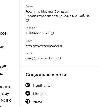
Адрес
Россия, г. Москва, Большая
Новодмитровская ул., д. 23, эт. 2, каб. 46
Телефон
рсов
+79993336978
Сайт
ими
http://www.zerocoder.ru
E-mail
care@zerococder.ru
одит
к.
Социальные сети
HeadHunter
иента,
этому
LinkedIn
емся с
Авито
м,