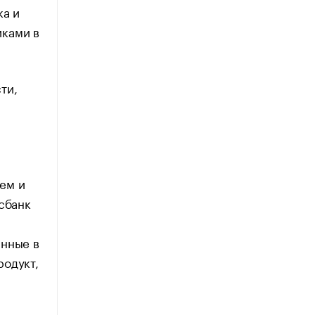
ка и
иками в
ти,
ем и
сбанк
анные в
родукт,