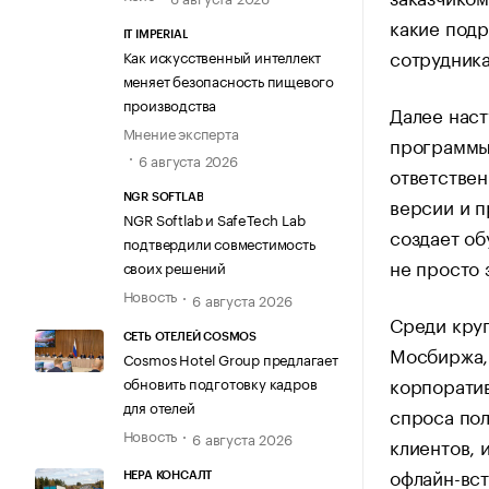
какие подр
IT IMPERIAL
сотрудника
Как искусственный интеллект
меняет безопасность пищевого
производства
Далее наст
Мнение эксперта
программы:
6 августа 2026
ответствен
версии и п
NGR SOFTLAB
NGR Softlab и SafeTech Lab
создает об
подтвердили совместимость
не просто 
своих решений
Новость
6 августа 2026
Среди круп
СЕТЬ ОТЕЛЕЙ COSMOS
Мосбиржа, 
Cosmos Hotel Group предлагает
корпоратив
обновить подготовку кадров
для отелей
спроса пол
Новость
6 августа 2026
клиентов, 
офлайн-вст
НЕРА КОНСАЛТ