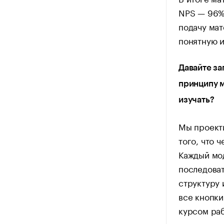
NPS — 96%
подачу мат
понятную и
Давайте за
принципу м
изучать?
Мы проекти
того, что 
Каждый мод
последоват
структуру 
все кнопки
курсом раб