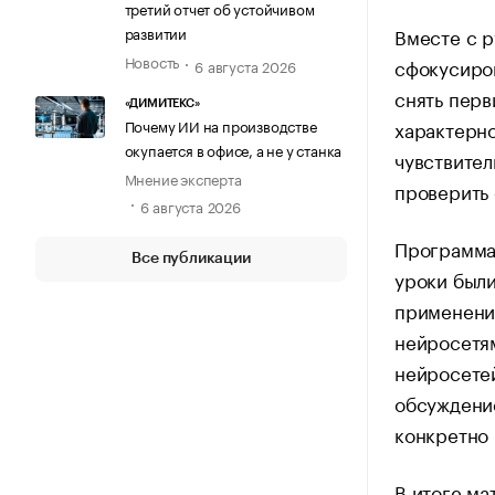
третий отчет об устойчивом
Вместе с 
развитии
Новость
сфокусиров
6 августа 2026
снять перв
«ДИМИТЕКС»
Почему ИИ на производстве
характерно
окупается в офисе, а не у станка
чувствител
Мнение эксперта
проверить 
6 августа 2026
Программа
Все публикации
уроки были
применения
нейросетя
нейросетей
обсуждени
конкретно 
В итоге ма