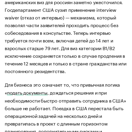
американских виз для россиян заметно ужесточился.
Госдепартамент США сузил применение interview
waiver (отказ от интервью) — механизма, который
позволял части заявителей проходить процесс без
собеседования в консульстве. Теперь интервью
требуется почти всем, включая детей до 14 лет и
взрослых старше 79 лет. Для виз категории B1/B2
исключение сохраняется только в случае продления в
течение 12 месяцев и только в стране гражданства или
постоянного резидентства.
Для бизнеса это означает то, что привычная логика
«
подать документы
, дождаться решения и при
необходимости быстро отправить сотрудника в США»
больше не работает. Поездка в США перестала быть
операционной задачей на несколько дней и
превратилась в проект с длинным горизонтом
планирования, дополнительными рисками и