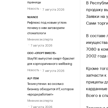
В Республи
пшеницы
Новость
продажу вы
7 августа 2026
Заявки на 
NUANCE
Сами торги
Рефлюкс под новым углом:
почему о нем заговорили
стоматологи
В составе 
Мнение эксперта
имущества.
7 августа 2026
7080 в ком
ООО «СПОРТ ВМЕСТЕ»
2002 года 
Stayfitt выпустил смарт-браслет
для корпоративного wellbeing
Кроме того
Новость
7 августа 2026
запчасти к
ALP ITSM
прицепы дл
Тихие утечки: во сколько
карданные 
бизнесу обходится ИТ, которое
«вроде работает»
Всего в сп
Мнение эксперта
7 августа 2026
Техника и 