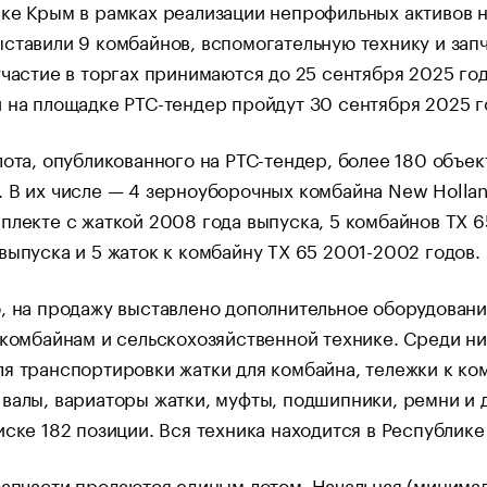
ке Крым в рамках реализации непрофильных активов 
ставили 9 комбайнов, вспомогательную технику и запч
участие в торгах принимаются до 25 сентября 2025 год
 на площадке РТС-тендер пройдут 30 сентября 2025 г
лота, опубликованного на РТС-тендер, более 180 объек
 В их числе — 4 зерноуборочных комбайна New Holla
плекте с жаткой 2008 года выпуска, 5 комбайнов ТХ 
выпуска и 5 жаток к комбайну ТХ 65 2001-2002 годов.
, на продажу выставлено дополнительное оборудовани
 комбайнам и сельскохозяйственной технике. Среди ни
я транспортировки жатки для комбайна, тележки к ко
валы, вариаторы жатки, муфты, подшипники, ремни и 
иске 182 позиции. Вся техника находится в Республике
запчасти продаются единым лотом. Начальная (минимал