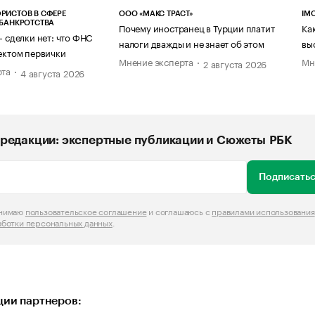
РИСТОВ В СФЕРЕ
ООО «МАКС ТРАСТ»
IM
 БАНКРОТСТВА
Почему иностранец в Турции платит
Ка
— сделки нет: что ФНС
налоги дважды и не знает об этом
вы
ектом первички
Мнение эксперта
Мн
2 августа 2026
рта
4 августа 2026
редакции: экспертные публикации и Сюжеты РБК
Подписатьс
инимаю
пользовательское соглашение
и соглашаюсь с
правилами использования
аботки персональных данных
.
ии партнеров: