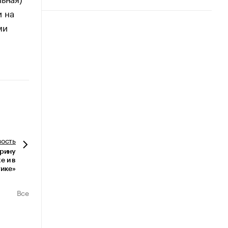
и на
ми
вость
трину
е и в
ике»
Все