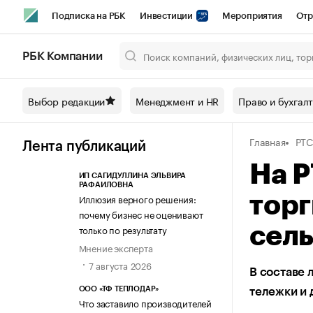
Подписка на РБК
Инвестиции
Мероприятия
Отр
Спорт
Школа управления РБК
РБК Образование
РБ
РБК Компании
Город
Стиль
Крипто
РБК Бизнес-среда
Дискусси
Выбор редакции
Менеджмент и HR
Право и бухгал
Спецпроекты СПб
Конференции СПб
Спецпроекты
Главная
РТС
Технологии и медиа
Финансы
Рынок наличной валют
Лента публикаций
На Р
ИП САГИДУЛЛИНА ЭЛЬВИРА
РАФАИЛОВНА
Иллюзия верного решения:
торг
почему бизнес не оценивают
только по результату
сел
Мнение эксперта
7 августа 2026
В составе 
ООО «ТФ ТЕПЛОДАР»
тележки и 
Что заставило производителей