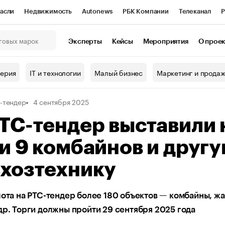
асли
Недвижимость
Autonews
РБК Компании
Телеканал
Р
К Курсы
РБК Life
Тренды
Визионеры
Национальные проекты
Эксперты
Кейсы
Мероприятия
О прое
онный клуб
Исследования
Кредитные рейтинги
Франшизы
Г
терия
IT и технологии
Малый бизнес
Маркетинг и прода
Проверка контрагентов
Политика
Экономика
Бизнес
-тендер
4 сентября 2025
ы
ТС-тендер выставили 
и 9 комбайнов и друг
ьхозтехнику
лота на РТС-тендер более 180 объектов — комбайны, жа
др. Торги должны пройти 29 сентября 2025 года