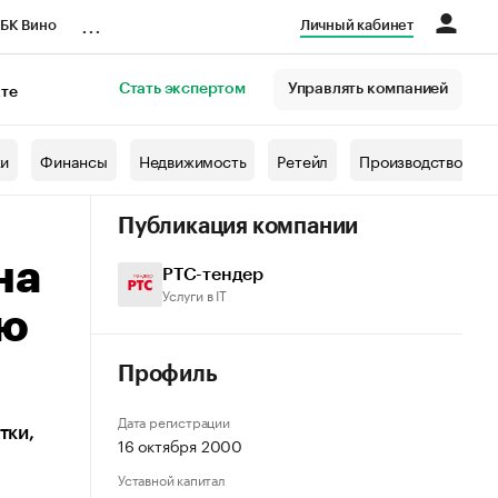
...
БК Вино
Личный кабинет
Стать экспертом
Управлять компанией
кте
азета
жи
Финансы
Недвижимость
Ретейл
Производство
Публикация компании
на
РТС-тендер
Услуги в IT
ую
Профиль
Дата регистрации
тки,
16 октября 2000
Уставной капитал