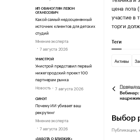
цена лота 
ИП ОВАНОГЛЯН ЛЕВОН
ОГАНЕСОВИЧ
участие в 
Какой самый недооцененный
торги долж
источник клиентов для детских
студий
Мнение эксперта
Теги
7 августа 2026
Активы
За
УНИСТРОЙ
Унистрой представил первый
нижегородский проект 100
партнерам рынка
Предыду
Новость
7 августа 2026
Вебинар:
нацрежим
СИНЭТ
Почему ИИ убивает ваш
рекрутинг
Выбор 
Мнение эксперта
7 августа 2026
Публикации, 
«ЗАБОТА О БЛИЗКИХ»