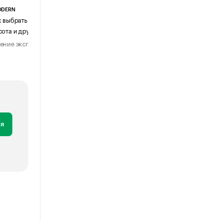
ODERN
АГЕНТСТВО АВИА ЦЕНТР
к выбрать журнальный столик:
Почему шенген перестал быть
сота и другие ключевые параметры
формальностью
ение эксперта
Мнение эксперта
29 июля 2026
31 июля 2026
я