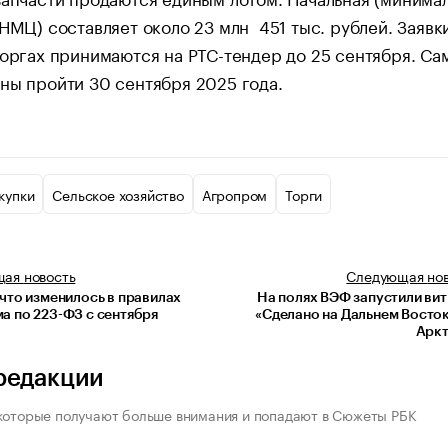
(НМЦ) составляет около 23 млн 451 тыс. рублей. Заявк
торгах принимаются на РТС-тендер до 25 сентября. Са
ны пройти 30 сентября 2025 года.
купки
Сельское хозяйство
Агропром
Торги
щая
новость
Следующая
но
 что изменилось в правилах
На полях ВЭФ запустили ви
а по 223-ФЗ с сентября
«Сделано на Дальнем Восток
Аркт
редакции
которые получают больше внимания и попадают в Сюжеты РБК