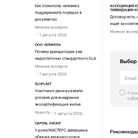
Как пожилому человеку
АССОЦИАЦИЯ Ю
ЛИКВИДАЦИИ И
поддерживать порядок в
Договор есть 
документах
ищет за компл
Мнение эксперта
Мнение экспе
7 августа 2026
ООО «КЛИНОН»
Почему арендаторам уже
недостаточно стандартного SLA
Выбор 
Мнение эксперта
7 августа 2026
SLOPLAST
Участники рынка назвали
Я пр
условия для внедрения
и обр
экосертификации жилья
Новость
7 августа 2026
CAPITAL GROUP
У дома МАСТЕРС завершена
Рекомендац
обвязка верхнего пояса