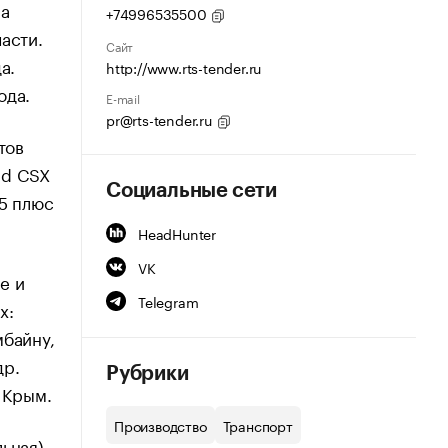
на
+74996535500
асти.
Сайт
а.
http://www.rts-tender.ru
ода.
E-mail
pr@rts-tender.ru
тов
nd CSX
Социальные сети
65 плюс
HeadHunter
VK
е и
Telegram
х:
мбайну,
др.
Рубрики
 Крым.
Производство
Транспорт
ьная)