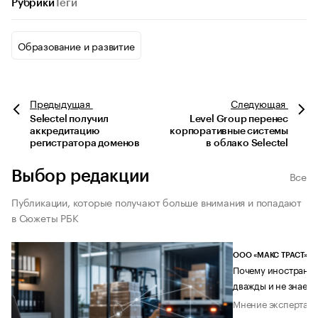
Рубрики
Теги
Образование и развитие
Предыдущая
Следующая
Selectel получил
Level Group перенес
аккредитацию
корпоративные системы
регистратора доменов
в облако Selectel
Выбор редакции
Все
Публикации, которые получают больше внимания и попадают
в Сюжеты РБК
ООО «МАКС ТРАСТ»
Почему иностранец
дважды и не знает 
Мнение эксперта