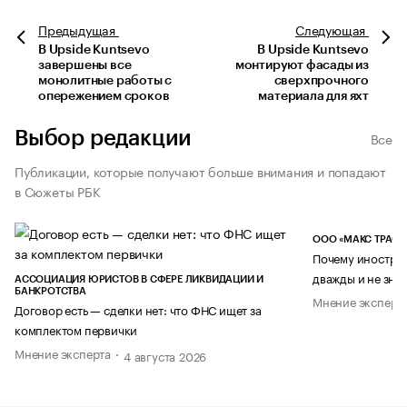
Предыдущая
Следующая
В Upside Kuntsevo
В Upside Kuntsevo
завершены все
монтируют фасады из
монолитные работы с
сверхпрочного
опережением сроков
материала для яхт
Выбор редакции
Все
Публикации, которые получают больше внимания и попадают
в Сюжеты РБК
ООО «МАКС ТРАСТ
Почему иностран
дважды и не знае
АССОЦИАЦИЯ ЮРИСТОВ В СФЕРЕ ЛИКВИДАЦИИ И
БАНКРОТСТВА
Мнение эксперт
Договор есть — сделки нет: что ФНС ищет за
комплектом первички
Мнение эксперта
4 августа 2026