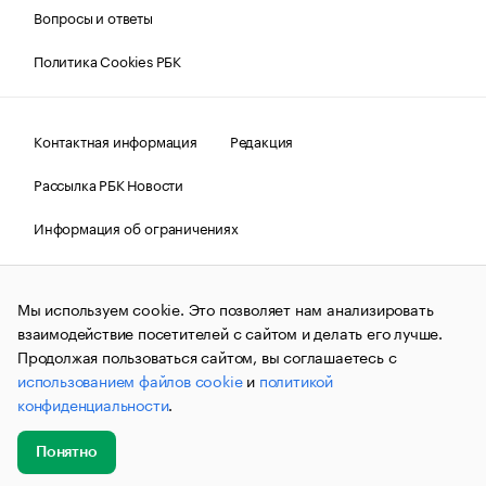
Вопросы и ответы
Политика Cookies РБК
Контактная информация
Редакция
Рассылка РБК Новости
Информация об ограничениях
Правовая информация
О соблюдении авторских прав
Мы используем cookie. Это позволяет нам анализировать
© АО «РОСБИЗНЕСКОНСАЛТИНГ»,
1995–2026.
Сообщения
и материалы информационного агентства «РБК»
взаимодействие посетителей с сайтом и делать его лучше.
(зарегистрировано Федеральной службой по надзору в сфере
Продолжая пользоваться сайтом, вы соглашаетесь с
связи, информационных технологий и массовых
использованием файлов cookie
и
политикой
коммуникаций (Роскомнадзор) 09.12.2015 за номером ИА
№ФС77-63848) сопровождаются пометкой «РБК». Отдельные
конфиденциальности
.
публикации могут содержать информацию,
не предназначенную для пользователей
до 18 лет.
companycardsfeedback@rbc.ru
Понятно
Добавить