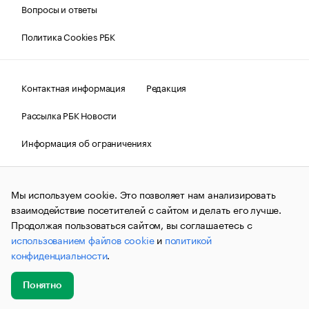
Вопросы и ответы
Политика Cookies РБК
Контактная информация
Редакция
Рассылка РБК Новости
Информация об ограничениях
Правовая информация
О соблюдении авторских прав
Мы используем cookie. Это позволяет нам анализировать
© АО «РОСБИЗНЕСКОНСАЛТИНГ»,
1995–2026.
Сообщения
и материалы информационного агентства «РБК»
взаимодействие посетителей с сайтом и делать его лучше.
(зарегистрировано Федеральной службой по надзору в сфере
Продолжая пользоваться сайтом, вы соглашаетесь с
связи, информационных технологий и массовых
использованием файлов cookie
и
политикой
коммуникаций (Роскомнадзор) 09.12.2015 за номером ИА
№ФС77-63848) сопровождаются пометкой «РБК». Отдельные
конфиденциальности
.
публикации могут содержать информацию,
не предназначенную для пользователей
до 18 лет.
companycardsfeedback@rbc.ru
Понятно
Добавить
Главное
Эксперты
Кейсы
Мероприятия