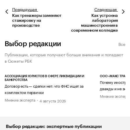
Предыдущая
Следующая
Как тренажеры заменяют
Как устроена
стажировку на
лаборатория
производстве
машиностроения в
современном колледже
Выбор редакции
Все
Публикации, которые получают больше внимания и попадают
в Сюжеты РБК
АССОЦИАЦИЯ ЮРИСТОВ В СФЕРЕ ЛИКВИДАЦИИ И
ООО «МАКС ТРАСТ
БАНКРОТСТВА
Почему иностран
Договор есть — сделки нет: что ФНС ищет за
дважды и не знае
комплектом первички
Мнение эксперт
Мнение эксперта
4 августа 2026
Выбор редакции: экспертные публикации