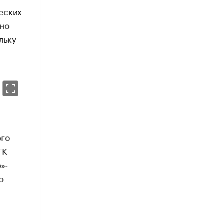
еских
чно
льку
ого
ГК
»-
о