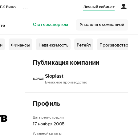
...
БК Вино
Личный кабинет
Стать экспертом
Управлять компанией
кте
азета
жи
Финансы
Недвижимость
Ретейл
Производство
Публикация компании
Sloplast
Бумажное производство
Профиль
тв
Дата регистрации
17 ноября 2005
Уставной капитал