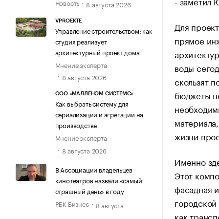
- заметил
Новость
8 августа 2026
VPROEKTE
Для проек
Управление строительством: как
прямое ин
студия реализует
архитектурный проект дома
архитектур
Мнение эксперта
воды сего
8 августа 2026
скользят п
бюджеты не
ООО «МАЛЛЕНОМ СИСТЕМС»
Как выбрать систему для
необходим
сериализации и агрегации на
материала
производстве
жизни прос
Мнение эксперта
8 августа 2026
Именно зде
В Ассоциации владельцев
Этот компо
кинотеатров назвали «самый
фасадная и
страшный день» в году
городской 
РБК Бизнес
8 августа
как трансп