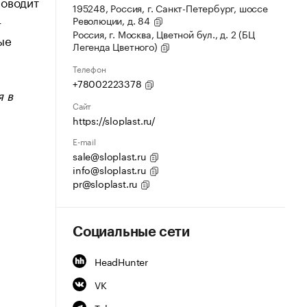
роводит
195248, Россия, г. Санкт-Петербург, шоссе
—
Революции, д. 84
Россия, г. Москва, Цветной бул., д. 2 (БЦ
ые
Легенда Цветного)
Телефон
+78002223378
я в
Сайт
https://sloplast.ru/
E-mail
sale@sloplast.ru
info@sloplast.ru
pr@sloplast.ru
Социальные сети
HeadHunter
VK