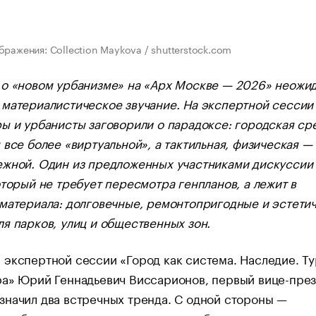
бражения: Collection Maykova / shutterstock.com
 о «новом урбанизме» на «Арх Москве — 2026» неожи
материалистическое звучание. На экспертной сессии
ы и урбанисты заговорили о парадоксе: городская ср
 все более «виртуальной», а тактильная, физическая —
ежной. Один из предложенных участниками дискуссии
оторый не требует пересмотра генпланов, а лежит в
материала: долговечные, ремонтопригодные и эстети
я парков, улиц и общественных зон.
экспертной сессии «Город как система. Наследие. Ту
ра» Юрий Геннадьевич Виссарионов, первый вице-пре
начил два встречных тренда. С одной стороны —