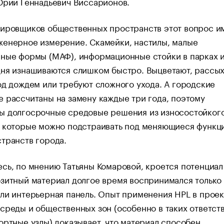
 Юрий Геннадьевич Виссарионов.
тировщиков общественных пространств этот вопрос и
женерное измерение. Скамейки, настилы, малые
ные формы (МАФ), информационные стойки в парках и
дня изнашиваются слишком быстро. Выцветают, рассых
од дождем или требуют сложного ухода. А городские
 рассчитаны на замену каждые три года, поэтому
ы долгосрочные средовые решения из износостойког
, которые можно подстраивать под меняющиеся функц
транств города.
сь, по мнению Татьяны Комаровой, кроется потенциал
зитный материал долгое время воспринимался только 
ли интерьерная панель. Опыт применения HPL в проек
среды и общественных зон (особенно в таких ответст
ортные узлы) доказывает, что материал способен