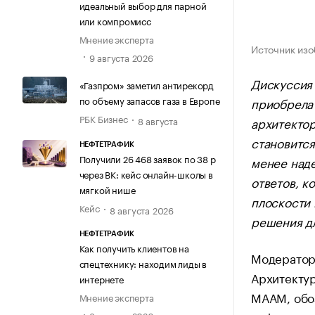
идеальный выбор для парной
или компромисс
Мнение эксперта
Источник изо
9 августа 2026
Дискуссия
«Газпром» заметил антирекорд
по объему запасов газа в Европе
приобрела 
РБК Бизнес
архитектор
8 августа
становится
НЕФТЕТРАФИК
Получили 26 468 заявок по 38 р
менее над
через ВК: кейс онлайн-школы в
ответов, к
мягкой нише
плоскости 
Кейс
8 августа 2026
решения дл
НЕФТЕТРАФИК
Как получить клиентов на
Модератор 
спецтехнику: находим лиды в
Архитекту
интернете
МААМ, обоз
Мнение эксперта
8 августа 2026