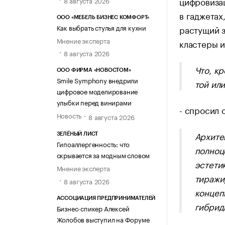
цифровизац
в гаджетах
ООО «МЕБЕЛЬ БИЗНЕС КОМФОРТ»
Как выбрать стулья для кухни
растущий з
Мнение эксперта
кластеры 
8 августа 2026
Что, к
ООО ФИРМА «НОВОСТОМ»
Smile Symphony внедрили
той ил
цифровое моделирование
улыбки перед винирами
- спросил 
Новость
8 августа 2026
Архите
ЗЕЛЁНЫЙ ЛИСТ
Гипоаллергенность: что
полноц
скрывается за модным словом
эстети
Мнение эксперта
тиражи
8 августа 2026
концеп
АССОЦИАЦИЯ ПРЕДПРИНИМАТЕЛЕЙ
гибрид
Бизнес-спикер Алексей
Жолобов выступил на Форуме