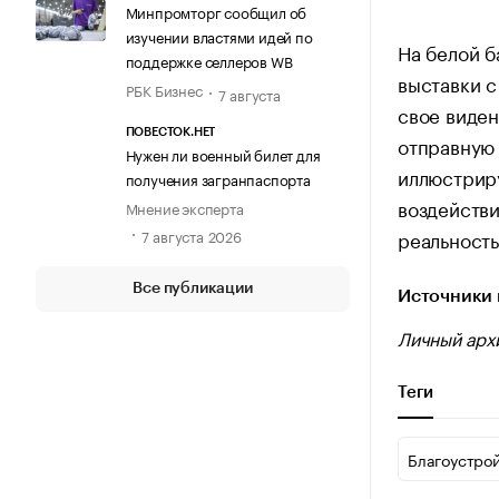
Минпромторг сообщил об
изучении властями идей по
На белой б
поддержке селлеров WB
выставки с
РБК Бизнес
7 августа
свое виден
ПОВЕСТОК.НЕТ
отправную 
Нужен ли военный билет для
иллюстриру
получения загранпаспорта
воздействи
Мнение эксперта
7 августа 2026
реальность
Все публикации
Источники 
Личный арх
Теги
Благоустро