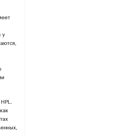
меет
 у
аются,
о
ии
 HPL.
как
тах
венных,