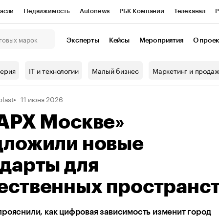
асли
Недвижимость
Autonews
РБК Компании
Телеканал
Р
К Курсы
РБК Life
Тренды
Визионеры
Национальные проекты
Эксперты
Кейсы
Мероприятия
О прое
онный клуб
Исследования
Кредитные рейтинги
Франшизы
Г
терия
IT и технологии
Малый бизнес
Маркетинг и прода
Проверка контрагентов
Политика
Экономика
Бизнес
plast
11 июня 2026
ы
«АРХ Москве»
дложили новые
дарты для
ественных пространс
рояснили, как цифровая зависимость изменит город