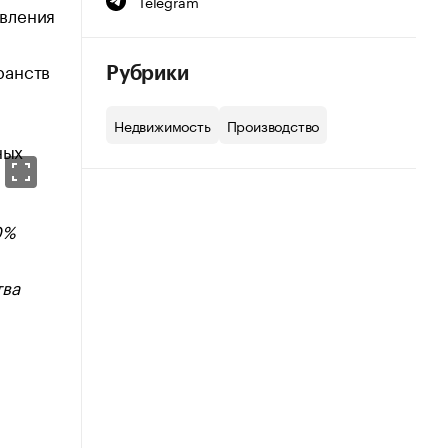
Telegram
авления
ранств
Рубрики
Недвижимость
Производство
0%
тва