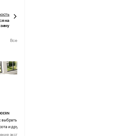
вость
ся на
рзину
Все
АГЕНТСТВО АВИА ЦЕНТР
Почему шенген перестал быть
формальностью
Мнение эксперта
31 июля 2026
ODERN
к выбрать журнальный столик:
сота и другие ключевые параметры
ение эксперта
29 июля 2026