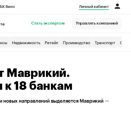
БК Вино
Личный кабинет
Город
Стать экспертом
Управлять компанией
кте
нсы
Недвижимость
Ретейл
Производство
Транспорт
Образ
т Маврикий.
 к 18 банкам
и новых направлений выделяется Маврикий —