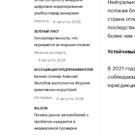
Нейтральн
цифровое моделирование
потокам б
улыбки перед винирами
страна отл
Новость
8 августа 2026
последств
ЗЕЛЁНЫЙ ЛИСТ
более чем 
Гипоаллергенность: что
скрывается за модным словом
Мнение эксперта
Устойчивый
8 августа 2026
В 2021 год
АССОЦИАЦИЯ ПРЕДПРИНИМАТЕЛЕЙ
соблюдающа
Бизнес-спикер Алексей
Жолобов выступил на Форуме
юрисдикци
креативных индустрий
Интервью
8 августа 2026
RULIZOR
Почему рынок автомобилей с
пробегом нуждается в
независимой проверке