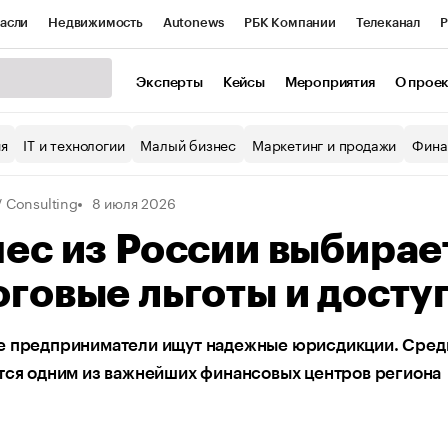
асли
Недвижимость
Autonews
РБК Компании
Телеканал
Р
К Курсы
РБК Life
Тренды
Визионеры
Национальные проекты
Эксперты
Кейсы
Мероприятия
О прое
уб
Исследования
Кредитные рейтинги
Франшизы
Газета
ия
IT и технологии
Малый бизнес
Маркетинг и продажи
Фина
Проверка контрагентов
Политика
Экономика
Бизнес
 Consulting
8 июля 2026
ы
ес из России выбирае
говые льготы и доступ
е предприниматели ищут надежные юрисдикции. Сред
тся одним из важнейших финансовых центров региона