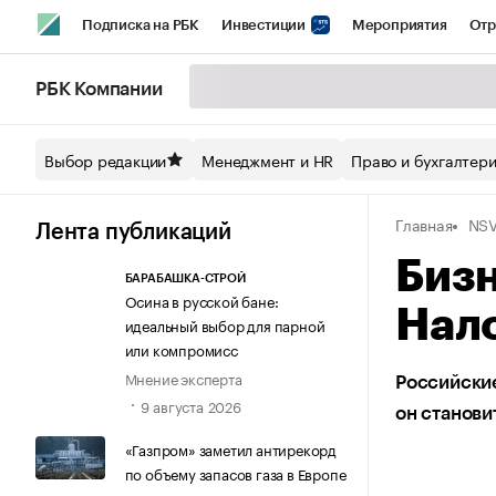
Подписка на РБК
Инвестиции
Мероприятия
Отр
Спорт
Школа управления РБК
РБК Образование
РБ
РБК Компании
Стиль
Крипто
РБК Бизнес-среда
Дискуссионный кл
Выбор редакции
Менеджмент и HR
Право и бухгалтер
Спецпроекты СПб
Конференции СПб
Спецпроекты
Главная
NSV
Технологии и медиа
Финансы
Рынок наличной валют
Лента публикаций
Бизн
БАРАБАШКА-СТРОЙ
Осина в русской бане:
Нало
идеальный выбор для парной
или компромисс
Мнение эксперта
Российски
9 августа 2026
он станови
«Газпром» заметил антирекорд
по объему запасов газа в Европе