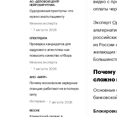
видео с п
АО «ДЕЛОВОЙ ЦЕНТР
НЕЙРОХИРУРГИИ»
оплаты чер
Судорожные приступы: что
нужно знать пациенту
Эксперт
O
Мнение эксперта
альтернати
7 августа 2026
российских
СПЕКТРДАТА
из России 
Проверка кандидатов для
кадрового агентства: как
желающих H
повысить качество отбора
Большинст
Мнение эксперта
7 августа 2026
Почему 
АНО «АИПР»
сложно 
Почему московские зарядные
станции работают не в полную
Основные 
силу
банковской
Интервью
7 августа 2026
Блокировка
RICCHE
Клиентский сервис в