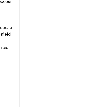
особы
 среди
sfield
тов.
й