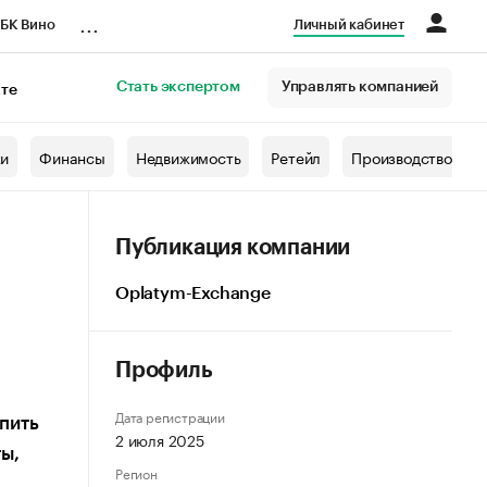
...
БК Вино
Личный кабинет
Стать экспертом
Управлять компанией
кте
азета
жи
Финансы
Недвижимость
Ретейл
Производство
Публикация компании
Oplatym-Exchange
Профиль
Дата регистрации
упить
2 июля 2025
ы,
Регион