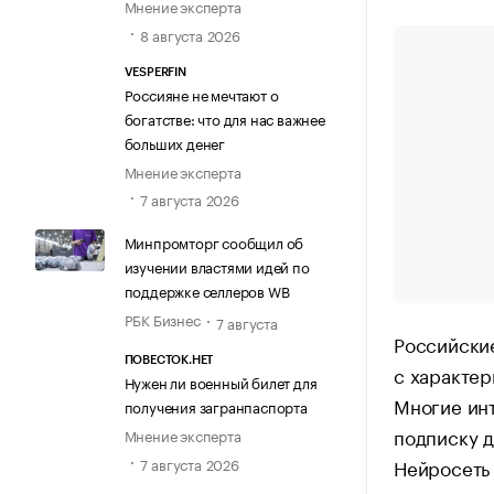
Мнение эксперта
8 августа 2026
VESPERFIN
Россияне не мечтают о
богатстве: что для нас важнее
больших денег
Мнение эксперта
7 августа 2026
Минпромторг сообщил об
изучении властями идей по
поддержке селлеров WB
РБК Бизнес
7 августа
Российские
ПОВЕСТОК.НЕТ
с характе
Нужен ли военный билет для
Многие инт
получения загранпаспорта
подписку д
Мнение эксперта
Нейросеть
7 августа 2026