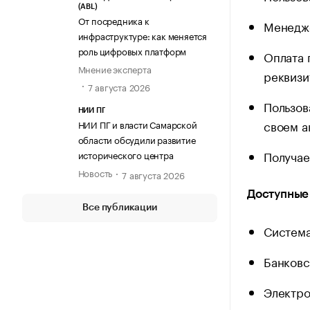
(ABL)
От посредника к
Менедже
инфраструктуре: как меняется
роль цифровых платформ
Оплата 
Мнение эксперта
реквизи
7 августа 2026
Пользов
НИИ ПГ
своем а
НИИ ПГ и власти Самарской
области обсудили развитие
Получае
исторического центра
Новость
7 августа 2026
Доступные
Все публикации
Система
Банковс
Электро