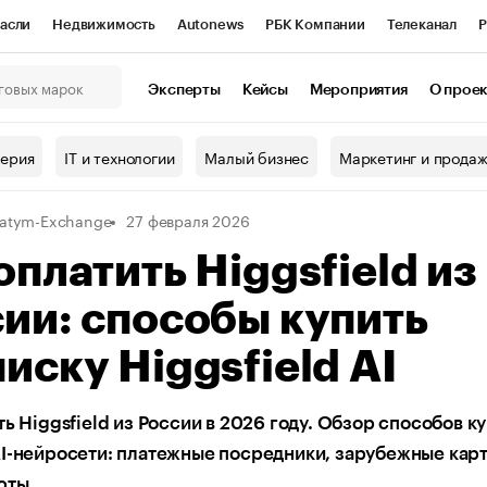
асли
Недвижимость
Autonews
РБК Компании
Телеканал
Р
К Курсы
РБК Life
Тренды
Визионеры
Национальные проекты
Эксперты
Кейсы
Мероприятия
О прое
онный клуб
Исследования
Кредитные рейтинги
Франшизы
Г
терия
IT и технологии
Малый бизнес
Маркетинг и прода
Проверка контрагентов
Политика
Экономика
Бизнес
atym-Exchange
27 февраля 2026
ы
оплатить Higgsfield из
ии: способы купить
иску Higgsfield AI
ть Higgsfield из России в 2026 году. Обзор способов к
I-нейросети: платежные посредники, зарубежные карт
юты