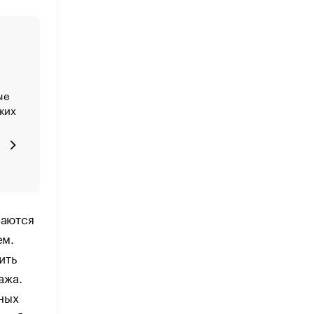
ые
ких
ваются
ем.
ить
ажа.
ных