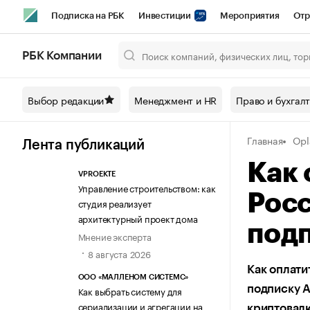
Подписка на РБК
Инвестиции
Мероприятия
Отр
Спорт
Школа управления РБК
РБК Образование
РБ
РБК Компании
Город
Стиль
Крипто
РБК Бизнес-среда
Дискусси
Выбор редакции
Менеджмент и HR
Право и бухгал
Спецпроекты СПб
Конференции СПб
Спецпроекты
Главная
Opl
Технологии и медиа
Финансы
Рынок наличной валют
Лента публикаций
Как 
VPROEKTE
Управление строительством: как
Росс
студия реализует
архитектурный проект дома
подп
Мнение эксперта
8 августа 2026
Как оплати
ООО «МАЛЛЕНОМ СИСТЕМС»
подписку A
Как выбрать систему для
сериализации и агрегации на
криптовал