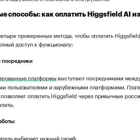
е способы: как оплатить Higgsfield AI и
етыре проверенных метода, чтобы оплатить Higgsfield
олный доступ к функционалу:
 посредники
ированные платформы
выступают посредниками межд
ми пользователями и зарубежными платформами. Пла
позволяет оплатить Higgsfield через привычные росс
платы.
аботы:
атель выбирает нужный тариф