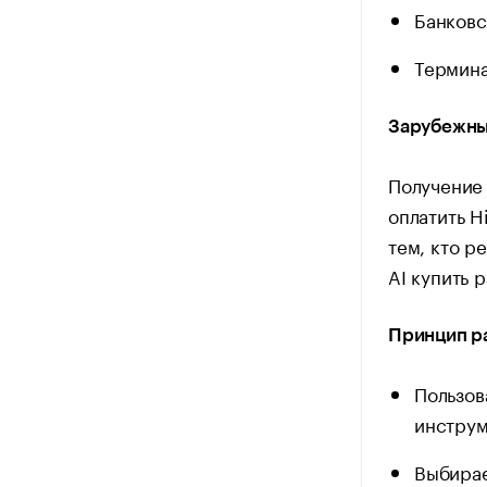
Банковс
Термина
Зарубежны
Получение 
оплатить H
тем, кто р
AI купить 
Принцип р
Пользов
инструм
Выбирае