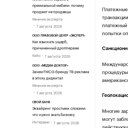
премиальной мебели: почему
Платежные 
продают не продавцы
транзакции
Мнение эксперта
платежный 
7 августа 2026
попытки оп
ООО ПРАВОВОЙ ЦЕНТР «ЭКСПЕРТ»
Как взыскать ущерб,
причиненный дропперами
Санкционн
Кейс
7 августа 2026
Междунаро
ООО «МЕДИА-ДОКТОР»
процедуры,
Зачем FMCG-бренду ТВ-реклама
в эпоху диджитал
американск
Мнение эксперта
7 августа 2026
Геолокаци
СВОЙ БАНК
Эквайринг простыми словами:
Многие за
что нужно знать бизнесу
могут забл
Интервью
7 августа 2026
действующ