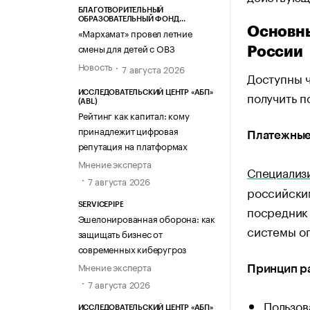
БЛАГОТВОРИТЕЛЬНЫЙ
ОБРАЗОВАТЕЛЬНЫЙ ФОНД
Основны
«МАРХАМАТ»
«Мархамат» провел летние
смены для детей с ОВЗ
России
Новость
7 августа 2026
Доступны ч
получить п
ИССЛЕДОВАТЕЛЬСКИЙ ЦЕНТР «АБП»
(ABL)
Рейтинг как капитал: кому
принадлежит цифровая
Платежные
репутация на платформах
Мнение эксперта
Специализ
7 августа 2026
российски
SERVICEPIPE
посредник 
Эшелонированная оборона: как
системы о
защищать бизнес от
современных киберугроз
Мнение эксперта
Принцип р
7 августа 2026
Пользов
ИССЛЕДОВАТЕЛЬСКИЙ ЦЕНТР «АБП»