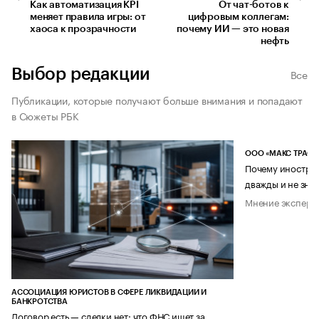
Как автоматизация KPI
От чат-ботов к
меняет правила игры: от
цифровым коллегам:
хаоса к прозрачности
почему ИИ — это новая
нефть
Выбор редакции
Все
Публикации, которые получают больше внимания и попадают
в Сюжеты РБК
ООО «МАКС ТРАСТ
Почему иностран
дважды и не знае
Мнение эксперт
АССОЦИАЦИЯ ЮРИСТОВ В СФЕРЕ ЛИКВИДАЦИИ И
БАНКРОТСТВА
Договор есть — сделки нет: что ФНС ищет за