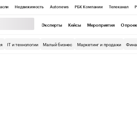
асли
Недвижимость
Autonews
РБК Компании
Телеканал
Р
К Курсы
РБК Life
Тренды
Визионеры
Национальные проекты
Эксперты
Кейсы
Мероприятия
О прое
уб
Исследования
Кредитные рейтинги
Франшизы
Газета
ия
IT и технологии
Малый бизнес
Маркетинг и продажи
Фина
Проверка контрагентов
Политика
Экономика
Бизнес
ы