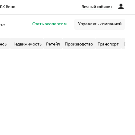
БК Вино
Личный кабинет
Город
Стать экспертом
Управлять компанией
кте
нсы
Недвижимость
Ретейл
Производство
Транспорт
Образ