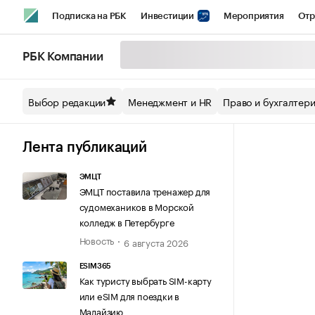
Подписка на РБК
Инвестиции
Мероприятия
Отр
Спорт
Школа управления РБК
РБК Образование
РБ
РБК Компании
Стиль
Крипто
РБК Бизнес-среда
Дискуссионный кл
Выбор редакции
Менеджмент и HR
Право и бухгалтер
Спецпроекты СПб
Конференции СПб
Спецпроекты
Технологии и медиа
Финансы
Рынок наличной валют
Лента публикаций
ЭМЦТ
ЭМЦТ поставила тренажер для
судомехаников в Морской
колледж в Петербурге
Новость
6 августа 2026
ESIM365
Как туристу выбрать SIM-карту
или eSIM для поездки в
Малайзию