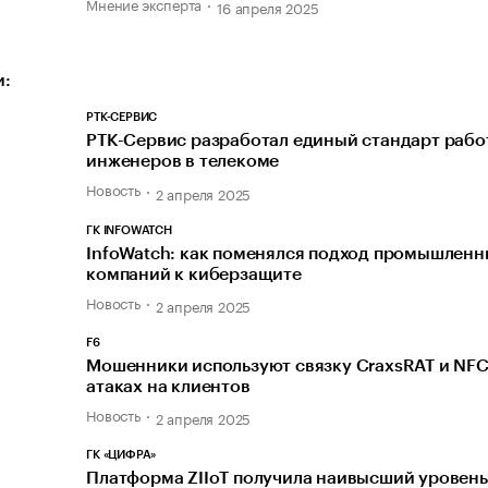
Мнение эксперта
16 апреля 2025
и:
РТК-СЕРВИС
РТК-Сервис разработал единый стандарт рабо
инженеров в телекоме
Новость
2 апреля 2025
ГК INFOWATCH
InfoWatch: как поменялся подход промышленн
компаний к киберзащите
Новость
2 апреля 2025
F6
Мошенники используют связку CraxsRAT и NFC
атаках на клиентов
Новость
2 апреля 2025
ГК «ЦИФРА»
Платформа ZIIoT получила наивысший уровень