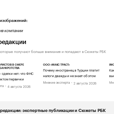
бражения: Сгенерировано нейросетью recraft.ai
изображений:
ив компании
редакции
которые получают больше внимания и попадают в Сюжеты РБК
РИСТОВ В СФЕРЕ
ООО «МАКС ТРАСТ»
IM
 БАНКРОТСТВА
Почему иностранец в Турции платит
Ка
— сделки нет: что ФНС
налоги дважды и не знает об этом
вы
ектом первички
Мнение эксперта
Мн
2 августа 2026
рта
4 августа 2026
редакции: экспертные публикации и Сюжеты РБК