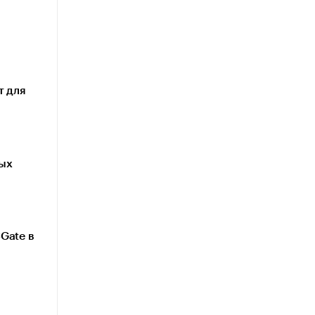
т для
ых
Gate в