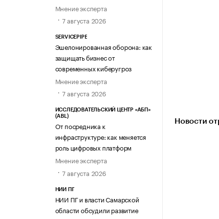
Мнение эксперта
7 августа 2026
SERVICEPIPE
Эшелонированная оборона: как
защищать бизнес от
современных киберугроз
Мнение эксперта
7 августа 2026
ИССЛЕДОВАТЕЛЬСКИЙ ЦЕНТР «АБП»
(ABL)
Новости от
От посредника к
инфраструктуре: как меняется
роль цифровых платформ
Мнение эксперта
7 августа 2026
НИИ ПГ
НИИ ПГ и власти Самарской
области обсудили развитие