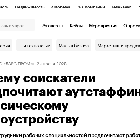
асли
Недвижимость
Autonews
РБК Компании
Телеканал
Р
К Курсы
РБК Life
Тренды
Визионеры
Национальные проекты
Эксперты
Кейсы
Мероприятия
О прое
онный клуб
Исследования
Кредитные рейтинги
Франшизы
Г
терия
IT и технологии
Малый бизнес
Маркетинг и прода
Проверка контрагентов
Политика
Экономика
Бизнес
О «БАРС ПРОМ»
2 апреля 2025
ы
ему соискатели
дпочитают аутстаффи
ссическому
доустройству
рудники рабочих специальностей предпочитают работ