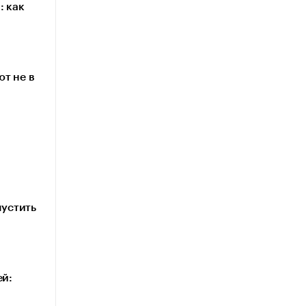
: как
т не в
пустить
ей: