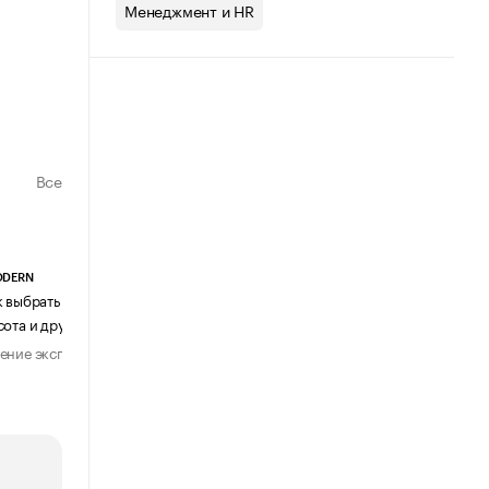
Менеджмент и HR
Все
ODERN
АГЕНТСТВО АВИА ЦЕНТР
к выбрать журнальный столик:
Почему шенген перестал быть
сота и другие ключевые параметры
формальностью
ение эксперта
Мнение эксперта
29 июля 2026
31 июля 2026