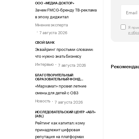
ООО «МЕДИА-ДОКТОР»
Зачем FMCG-бренду ТВ-реклама
в эпоху диджитал
Мнение эксперта
Я пр
и обр
7 августа 2026
СВОЙ БАНК
Эквайринг простыми словами:
что нужно знать бизнесу
Интервью
7 августа 2026
Рекомендац
БЛАГОТВОРИТЕЛЬНЫЙ
ОБРАЗОВАТЕЛЬНЫЙ ФОНД
«МАРХАМАТ»
«Мархамат» провел летние
смены для детей с ОВЗ
Новость
7 августа 2026
ИССЛЕДОВАТЕЛЬСКИЙ ЦЕНТР «АБП»
(ABL)
Рейтинг как капитал: кому
принадлежит цифровая
репутация на платформах