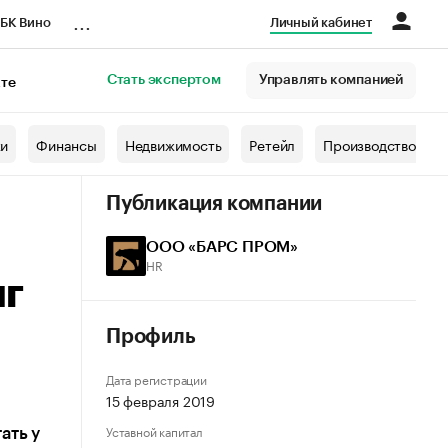
...
БК Вино
Личный кабинет
Стать экспертом
Управлять компанией
кте
азета
жи
Финансы
Недвижимость
Ретейл
Производство
Публикация компании
ООО «БАРС ПРОМ»
HR
нг
Профиль
Дата регистрации
15 февраля 2019
Уставной капитал
ать у