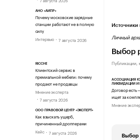
Источник изо
АНО «АИПР»
Почему московские зарядные
станции работают не в полную
Источники 
силу
Личный арх
Интервью
7 августа 2026
Выбор 
Публикации, 
RICCHE
Клиентский сервис в
премиальной мебели: почему
АССОЦИАЦИЯ Ю
продают не продавцы
ЛИКВИДАЦИИ И
Договор есть 
Мнение эксперта
ищет за компл
7 августа 2026
Мнение экспе
ООО ПРАВОВОЙ ЦЕНТР «ЭКСПЕРТ»
Как взыскать ущерб,
причиненный дропперами
Кейс
7 августа 2026
Выбор 