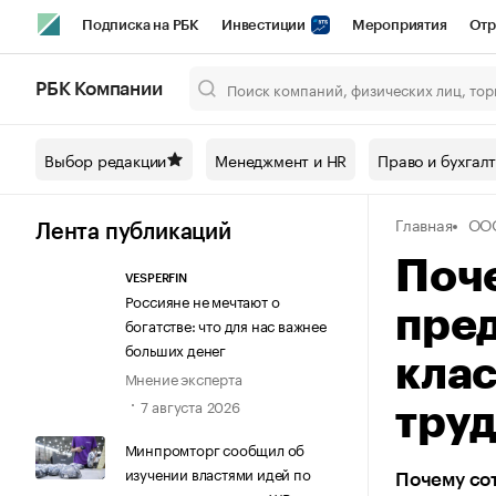
Подписка на РБК
Инвестиции
Мероприятия
Отр
Спорт
Школа управления РБК
РБК Образование
РБ
РБК Компании
Город
Стиль
Крипто
РБК Бизнес-среда
Дискусси
Выбор редакции
Менеджмент и HR
Право и бухгал
Спецпроекты СПб
Конференции СПб
Спецпроекты
Главная
ОО
Технологии и медиа
Финансы
Рынок наличной валют
Лента публикаций
Поч
VESPERFIN
Россияне не мечтают о
пре
богатстве: что для нас важнее
больших денег
кла
Мнение эксперта
7 августа 2026
тру
Минпромторг сообщил об
изучении властями идей по
Почему сот