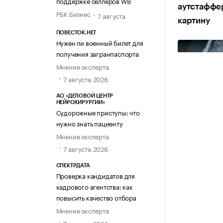
поддержке селлеров WB
аутстаффер
РБК Бизнес
7 августа
картину
ПОВЕСТОК.НЕТ
Нужен ли военный билет для
получения загранпаспорта
Мнение эксперта
7 августа 2026
АО «ДЕЛОВОЙ ЦЕНТР
НЕЙРОХИРУРГИИ»
Судорожные приступы: что
нужно знать пациенту
Мнение эксперта
7 августа 2026
СПЕКТРДАТА
Проверка кандидатов для
кадрового агентства: как
повысить качество отбора
Мнение эксперта
7 августа 2026