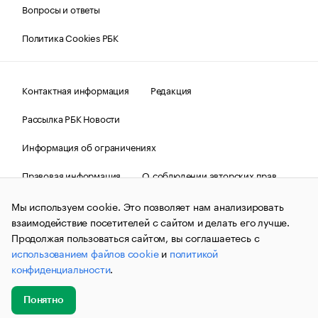
Вопросы и ответы
Политика Cookies РБК
Контактная информация
Редакция
Рассылка РБК Новости
Информация об ограничениях
Правовая информация
О соблюдении авторских прав
© АО «РОСБИЗНЕСКОНСАЛТИНГ»,
1995–2026.
Сообщения
Мы используем cookie. Это позволяет нам анализировать
и материалы информационного агентства «РБК»
взаимодействие посетителей с сайтом и делать его лучше.
(зарегистрировано Федеральной службой по надзору в сфере
связи, информационных технологий и массовых
Продолжая пользоваться сайтом, вы соглашаетесь с
коммуникаций (Роскомнадзор) 09.12.2015 за номером ИА
использованием файлов cookie
и
политикой
№ФС77-63848) сопровождаются пометкой «РБК». Отдельные
конфиденциальности
.
публикации могут содержать информацию,
не предназначенную для пользователей
до 18 лет.
companycardsfeedback@rbc.ru
Понятно