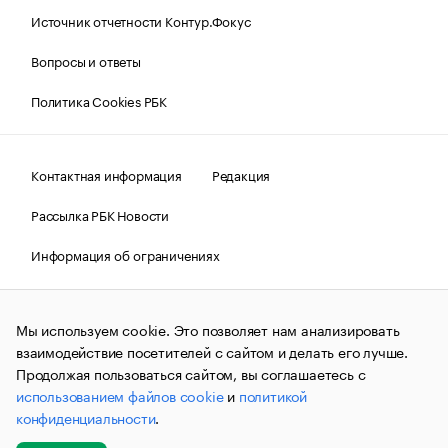
Источник отчетности Контур.Фокус
Вопросы и ответы
Политика Cookies РБК
Контактная информация
Редакция
Рассылка РБК Новости
Информация об ограничениях
Правовая информация
О соблюдении авторских прав
Мы используем cookie. Это позволяет нам анализировать
© АО «РОСБИЗНЕСКОНСАЛТИНГ»,
1995–2026.
Сообщения
и материалы информационного агентства «РБК»
взаимодействие посетителей с сайтом и делать его лучше.
(зарегистрировано Федеральной службой по надзору в сфере
Продолжая пользоваться сайтом, вы соглашаетесь с
связи, информационных технологий и массовых
использованием файлов cookie
и
политикой
коммуникаций (Роскомнадзор) 09.12.2015 за номером ИА
№ФС77-63848) сопровождаются пометкой «РБК». Отдельные
конфиденциальности
.
публикации могут содержать информацию,
не предназначенную для пользователей