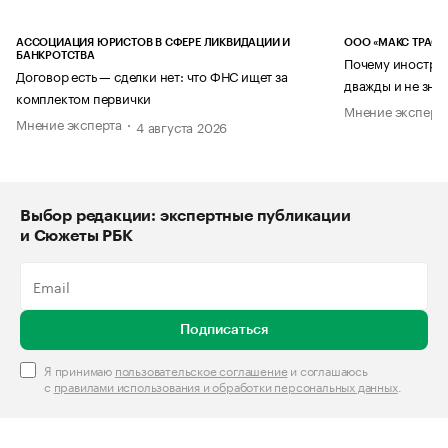
АССОЦИАЦИЯ ЮРИСТОВ В СФЕРЕ ЛИКВИДАЦИИ И
ООО «МАКС ТРАСТ
БАНКРОТСТВА
Почему иностран
Договор есть — сделки нет: что ФНС ищет за
дважды и не знае
комплектом первички
Мнение эксперт
Мнение эксперта
4 августа 2026
Выбор редакции: экспертные публикации
и Сюжеты РБК
Подписаться
Я принимаю
пользовательское соглашение
и соглашаюсь
с
правилами использования и обработки персональных данных
.