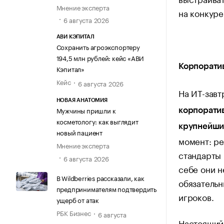
Мнение эксперта
на конкуре
6 августа 2026
АВИ КЭПИТАЛ
Сохранить агроэкспортеру
194,5 млн рублей: кейс «АВИ
Корпорати
Кэпитал»
Кейс
6 августа 2026
На ИТ-завт
НОВАЯ АНАТОМИЯ
Мужчины пришли к
корпорати
косметологу: как выглядит
крупнейши
новый пациент
момент: ре
Мнение эксперта
стандарты 
6 августа 2026
себе они н
В Wildberries рассказали, как
обязатель
предпринимателям подтвердить
игроков.
ущерб от атак
РБК Бизнес
6 августа
Настоящий 