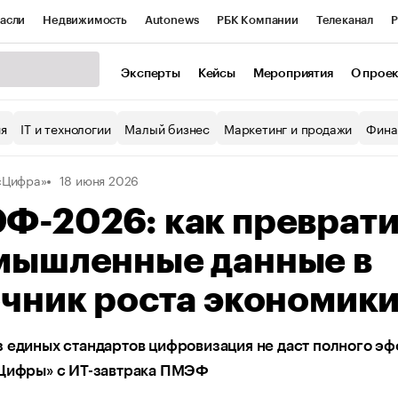
асли
Недвижимость
Autonews
РБК Компании
Телеканал
Р
К Курсы
РБК Life
Тренды
Визионеры
Национальные проекты
Эксперты
Кейсы
Мероприятия
О прое
уб
Исследования
Кредитные рейтинги
Франшизы
Газета
ия
IT и технологии
Малый бизнес
Маркетинг и продажи
Фина
Проверка контрагентов
Политика
Экономика
Бизнес
«Цифра»
18 июня 2026
ы
Ф-2026: как преврати
мышленные данные в
чник роста экономик
 единых стандартов цифровизация не даст полного э
«Цифры» с ИТ-завтрака ПМЭФ