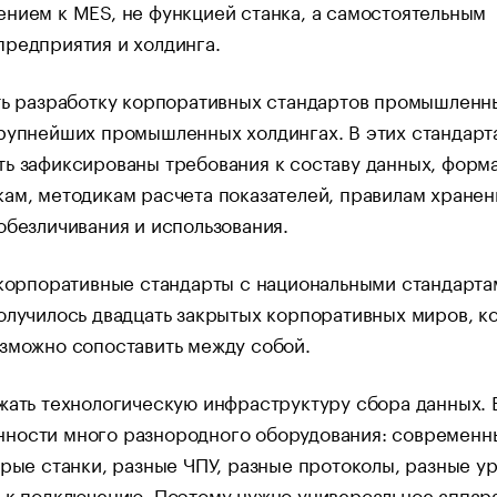
нием к MES, не функцией станка, а самостоятельным
редприятия и холдинга.
ть разработку корпоративных стандартов промышленн
рупнейших промышленных холдингах. В этих стандарт
ь зафиксированы требования к составу данных, форм
ам, методикам расчета показателей, правилам хранен
обезличивания и использования.
 корпоративные стандарты с национальными стандарта
олучилось двадцать закрытых корпоративных миров, к
зможно сопоставить между собой.
ать технологическую инфраструктуру сбора данных. 
ности много разнородного оборудования: современн
арые станки, разные ЧПУ, разные протоколы, разные у
 к подключению. Поэтому нужно универсальное аппар