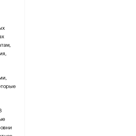
ых
ах
атам,
ия,
ми,
оторые
В
ые
ровни
атное