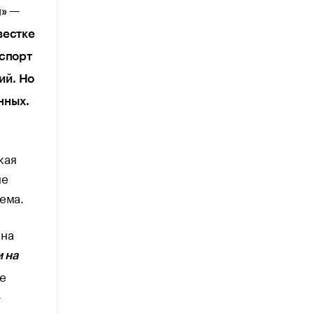
ш» —
вестке
кспорт
ий. Но
нных.
кая
не
ема.
 на
 на
не
т