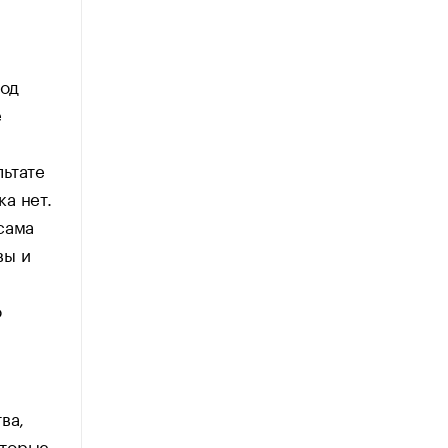
вод
е
льтате
а нет.
сама
вы и
о
ва,
оторые