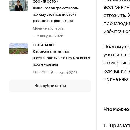
ООО «ПРОСТО.»
воспринима
Финансовая грамотность:
отложить. 
почему этот навык стоит
развивать с ранних лет
производит
Мнение эксперта
избыточно
6 августа 2026
Поэтому ф
СОХРАНИ ЛЕС
Как бизнес помогает
участие пр
восстановить леса Подмосковья
этом речь 
после урагана
компаний, 
Новость
6 августа 2026
применяютс
Все публикации
Что можно 
1. Призна