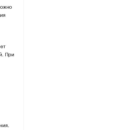
можно
ния
ает
й. При
ния.