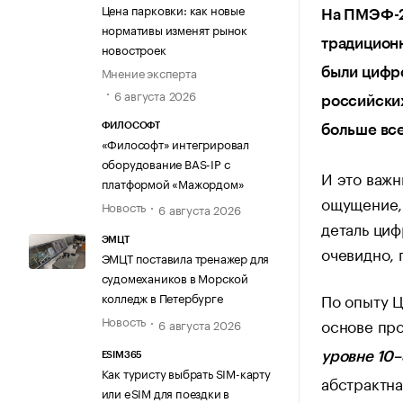
Цена парковки: как новые
На ПМЭФ-2
нормативы изменят рынок
традиционн
новостроек
Мнение эксперта
были цифро
6 августа 2026
российски
ФИЛОСОФТ
больше вс
«Философт» интегрировал
оборудование BAS-IP с
И это важн
платформой «Мажордом»
ощущение,
Новость
6 августа 2026
деталь циф
ЭМЦТ
очевидно, 
ЭМЦТ поставила тренажер для
судомехаников в Морской
По опыту Ц
колледж в Петербурге
Новость
основе пр
6 августа 2026
уровне 10
ESIM365
Как туристу выбрать SIM-карту
абстрактна
или eSIM для поездки в