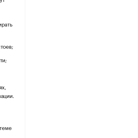
ирать
тоев;
ти;
ях,
вации.
стеме