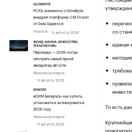
GLOWBYTE
утвержден
РСХБ совместно с GlowByte
внедрил платформу CM Ocean
перечен
от Data Sapience
со стан
Новость
6 августа 2026
единая 
ФОНД «НАУКА. ИСКУССТВО.
ТЕХНОЛОГИИ»
Персеиды — 2026: когда
методик
смотреть самый яркий
звездопад августа
требова
Мнение эксперта
6 августа 2026
правила
инвести
EXNODE
еСИМ Беларусь: как купить,
установить и активировать в
То есть да
2026 году
Мнение эксперта
Крупнейши
6 августа 2026
приоритето