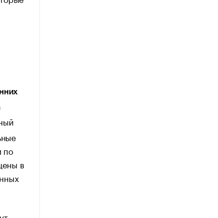
нних
а
жный
ьные
и по
щены в
енных
ут