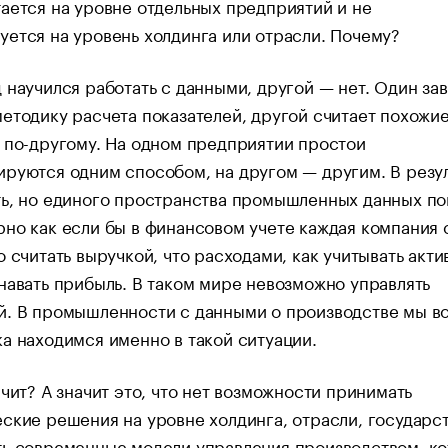
ается на уровне отдельных предприятий и не
ется на уровень холдинга или отрасли. Почему?
 научился работать с данными, другой — нет. Один за
етодику расчета показателей, другой считает похожи
 по-другому. На одном предприятии простои
руются одним способом, на другом — другим. В резу
ь, но единого пространства промышленных данных пок
но как если бы в финансовом учете каждая компания 
о считать выручкой, что расходами, как учитывать акти
навать прибыль. В таком мире невозможно управлять
й. В промышленности с данными о производстве мы в
а находимся именно в такой ситуации.
ачит? А значит это, что нет возможности принимать
ские решения на уровне холдинга, отрасли, государст
ть современные модели управления производством, к