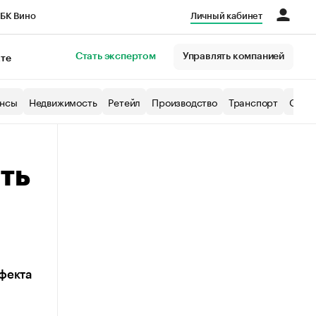
БК Вино
Личный кабинет
Город
Стать экспертом
Управлять компанией
кте
нсы
Недвижимость
Ретейл
Производство
Транспорт
Образ
ть
и
ффекта