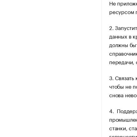
Не приложе
ресурсом п
2. Запусти
данных в к
должны быт
справочник
передачи, 
3. Связать
чтобы не п
снова нево
4. Поддерж
промышлен
станки, ст
готовности