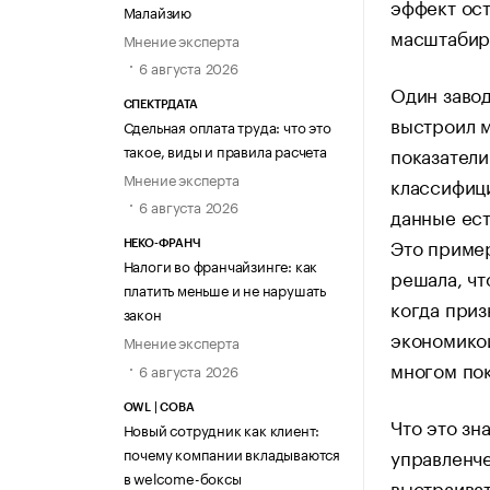
эффект ост
Малайзию
масштабиру
Мнение эксперта
6 августа 2026
Один завод
СПЕКТРДАТА
выстроил м
Сдельная оплата труда: что это
такое, виды и правила расчета
показатели
Мнение эксперта
классифици
6 августа 2026
данные ест
Это пример
НЕКО-ФРАНЧ
Налоги во франчайзинге: как
решала, чт
платить меньше и не нарушать
когда приз
закон
экономико
Мнение эксперта
многом пок
6 августа 2026
OWL | СОВА
Что это зн
Новый сотрудник как клиент:
почему компании вкладываются
управленче
в welcome-боксы
выстраива