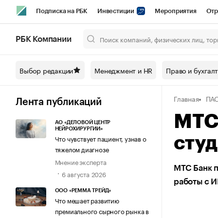
Подписка на РБК
Инвестиции
Мероприятия
Отр
Спорт
Школа управления РБК
РБК Образование
РБ
РБК Компании
Город
Стиль
Крипто
РБК Бизнес-среда
Дискусси
Выбор редакции
Менеджмент и HR
Право и бухгал
Спецпроекты СПб
Конференции СПб
Спецпроекты
Главная
ПАО
Технологии и медиа
Финансы
Рынок наличной валют
Лента публикаций
МТС
АО «ДЕЛОВОЙ ЦЕНТР
НЕЙРОХИРУРГИИ»
Что чувствует пациент, узнав о
студ
тяжелом диагнозе
Мнение эксперта
МТС Банк п
6 августа 2026
работы с 
ООО «РЕММА ТРЕЙД»
Что мешает развитию
премиального сырного рынка в