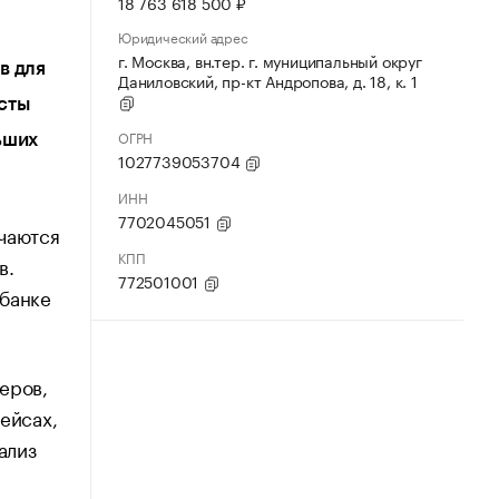
18 763 618 500 ₽
Юридический адрес
г. Москва, вн.тер. г. муниципальный округ
в для
Даниловский, пр-кт Андропова, д. 18, к. 1
сты
ОГРН
ьших
1027739053704
ИНН
7702045051
чаются
КПП
в.
772501001
 банке
еров,
ейсах,
ализ