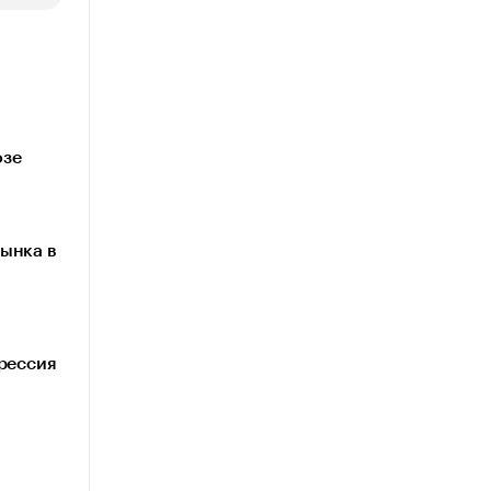
озе
ынка в
грессия