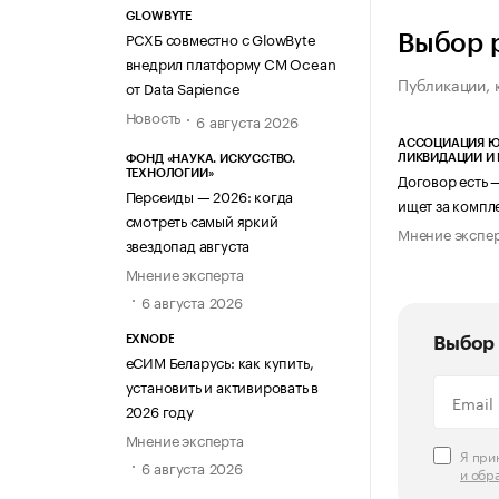
GLOWBYTE
РСХБ совместно с GlowByte
Выбор 
внедрил платформу CM Ocean
Публикации, 
от Data Sapience
Новость
6 августа 2026
АССОЦИАЦИЯ Ю
ЛИКВИДАЦИИ И
ФОНД «НАУКА. ИСКУССТВО.
ТЕХНОЛОГИИ»
Договор есть 
Персеиды — 2026: когда
ищет за компл
смотреть самый яркий
Мнение экспе
звездопад августа
Мнение эксперта
6 августа 2026
EXNODE
Выбор 
еСИМ Беларусь: как купить,
установить и активировать в
2026 году
Мнение эксперта
Я пр
6 августа 2026
и обр