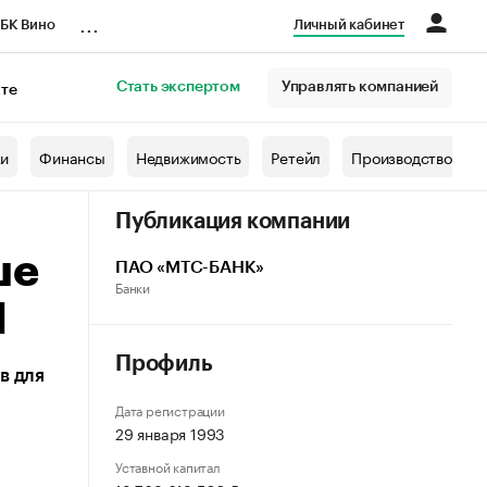
...
БК Вино
Личный кабинет
Стать экспертом
Управлять компанией
кте
азета
жи
Финансы
Недвижимость
Ретейл
Производство
Публикация компании
ше
ПАО «МТС-БАНК»
Банки
И
Профиль
в для
Дата регистрации
29 января 1993
Уставной капитал