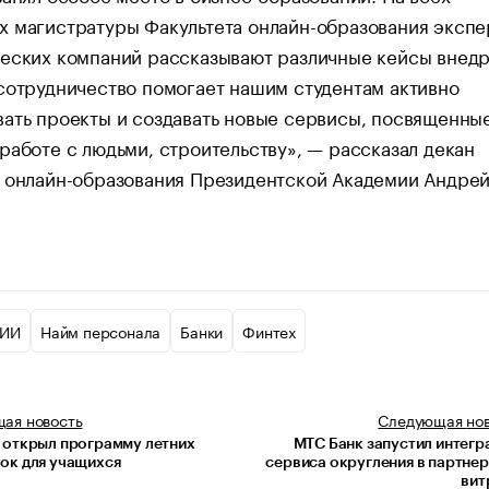
 магистратуры Факультета онлайн-образования экспе
ческих компаний рассказывают различные кейсы внед
сотрудничество помогает нашим студентам активно
ать проекты и создавать новые сервисы, посвященны
работе с людьми, строительству», — рассказал декан
а онлайн-образования Президентской Академии Андре
ИИ
Найм персонала
Банки
Финтех
щая
новость
Следующая
но
 открыл программу летних
МТС Банк запустил интег
ок для учащихся
сервиса округления в партне
вит