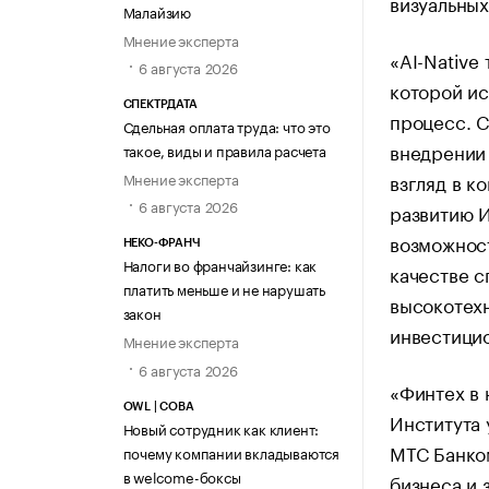
визуальных
Малайзию
Мнение эксперта
«AI-Native
6 августа 2026
которой ис
СПЕКТРДАТА
процесс. С
Сдельная оплата труда: что это
внедрении 
такое, виды и правила расчета
взгляд в к
Мнение эксперта
6 августа 2026
развитию И
возможност
НЕКО-ФРАНЧ
Налоги во франчайзинге: как
качестве с
платить меньше и не нарушать
высокотехн
закон
инвестици
Мнение эксперта
6 августа 2026
«Финтех в 
OWL | СОВА
Института 
Новый сотрудник как клиент:
МТС Банко
почему компании вкладываются
в welcome-боксы
бизнеса и 