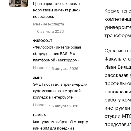
Цена парковки: как новые
Кроме того
нормативы изменят рынок
новостроек
компетенци
Мнение эксперта
университе
6 августа 2026
трансформ
ФИЛОСОФТ
«Философт» интегрировал
Одна из та
оборудование BAS-IP с
Факультета
платформой «Мажордом»
Иван Биль
Новость
6 августа 2026
рассказал 
ЭМЦТ
профильной
ЭМЦТ поставила тренажер для
рассказали
судомехаников в Морской
колледж в Петербурге
работу ком
Новость
6 августа 2026
инструмент
студии МТ
ESIM365
Как туристу выбрать SIM-карту
представи
или eSIM для поездки в