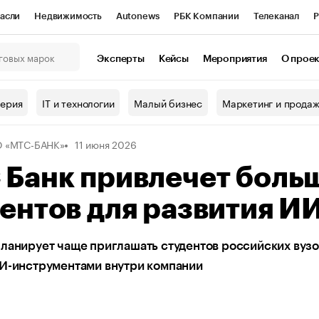
асли
Недвижимость
Autonews
РБК Компании
Телеканал
Р
К Курсы
РБК Life
Тренды
Визионеры
Национальные проекты
Эксперты
Кейсы
Мероприятия
О прое
онный клуб
Исследования
Кредитные рейтинги
Франшизы
Г
терия
IT и технологии
Малый бизнес
Маркетинг и прода
Проверка контрагентов
Политика
Экономика
Бизнес
 «МТС-БАНК»
11 июня 2026
ы
 Банк привлечет боль
ентов для развития И
ланирует чаще приглашать студентов российских вузо
ИИ-инструментами внутри компании