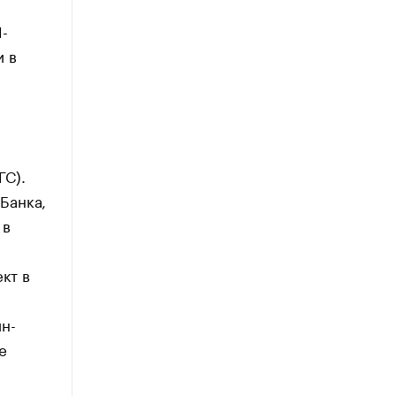
-
и в
ГС).
Банка,
 в
кт в
н-
е