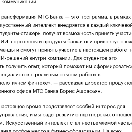
 коммуникаций.
 трансформация МТС Банка — это программа, в рамках
кусственный интеллект внедряется в каждый ключево
туденты-стажеры получат возможность принять участи
ИИ в процессы и продукты банка: они привнесут све
оманды и смогут принять участие в настоящей работе п
И-решений внутри компании. Для студентов это
ь получить опыт, который поможет им сформироватьс
пециалистов с реальным опытом работы в
ологичном финтехе», — рассказал директор продукто
онного офиса МТС Банка Борис Ашрафьян.
настоящее время представляет особый интерес для
управления, и мы рады развитию партнерских отноше
м. Искусственный интеллект стал неотъемлемой часть
занял особое место в бизнес-образовании. На всех