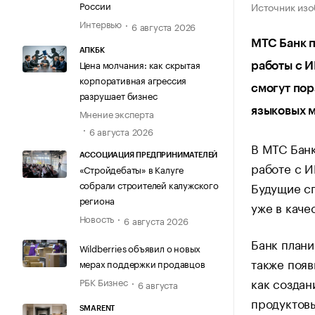
России
Источник изо
Интервью
6 августа 2026
МТС Банк п
АПКБК
Цена молчания: как скрытая
работы с 
корпоративная агрессия
смогут пор
разрушает бизнес
языковых м
Мнение эксперта
6 августа 2026
В МТС Банк
АССОЦИАЦИЯ ПРЕДПРИНИМАТЕЛЕЙ
работе с И
«Стройдебаты» в Калуге
собрали строителей калужского
Будущие сп
региона
уже в каче
Новость
6 августа 2026
Банк плани
Wildberries объявил о новых
также появ
мерах поддержки продавцов
как создан
РБК Бизнес
6 августа
продуктовы
SMARENT