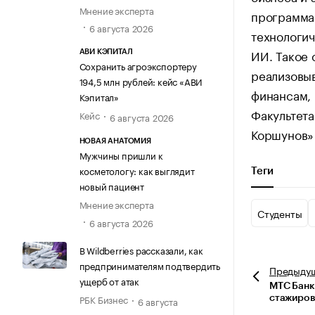
Мнение эксперта
программах
6 августа 2026
технологи
ИИ. Такое 
АВИ КЭПИТАЛ
Сохранить агроэкспортеру
реализовыв
194,5 млн рублей: кейс «АВИ
финансам, 
Кэпитал»
Факультет
Кейс
6 августа 2026
Коршунов»
НОВАЯ АНАТОМИЯ
Мужчины пришли к
косметологу: как выглядит
Теги
новый пациент
Мнение эксперта
Студенты
6 августа 2026
В Wildberries рассказали, как
предпринимателям подтвердить
Предыду
ущерб от атак
МТС Банк
РБК Бизнес
стажиров
6 августа