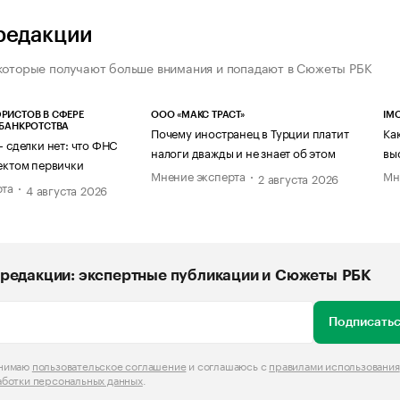
редакции
которые получают больше внимания и попадают в Сюжеты РБК
РИСТОВ В СФЕРЕ
ООО «МАКС ТРАСТ»
IM
 БАНКРОТСТВА
Почему иностранец в Турции платит
Ка
— сделки нет: что ФНС
налоги дважды и не знает об этом
вы
ектом первички
Мнение эксперта
Мн
2 августа 2026
рта
4 августа 2026
редакции: экспертные публикации и Сюжеты РБК
Подписатьс
инимаю
пользовательское соглашение
и соглашаюсь с
правилами использования
аботки персональных данных
.