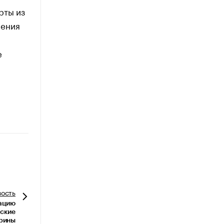
рты из
рения
е
й
вость
рацию
рские
рины