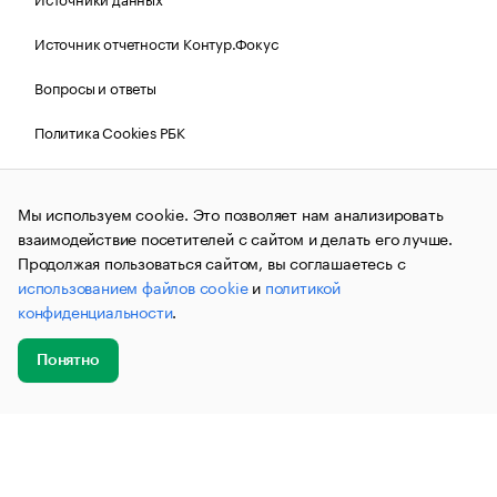
Источник отчетности Контур.Фокус
Вопросы и ответы
Политика Cookies РБК
Мы используем cookie. Это позволяет нам анализировать
Контактная информация
Редакция
взаимодействие посетителей с сайтом и делать его лучше.
Рассылка РБК Новости
Продолжая пользоваться сайтом, вы соглашаетесь с
использованием файлов cookie
и
политикой
Информация об ограничениях
конфиденциальности
.
Правовая информация
О соблюдении авторских прав
Понятно
© АО «РОСБИЗНЕСКОНСАЛТИНГ»,
1995–2026.
Сообщения
Добавить
Главное
Эксперты
Кейсы
Мероприятия
и материалы информационного агентства «РБК»
новость
(зарегистрировано Федеральной службой по надзору в сфере
связи, информационных технологий и массовых
коммуникаций (Роскомнадзор) 09.12.2015 за номером ИА
№ФС77-63848) сопровождаются пометкой «РБК». Отдельные
публикации могут содержать информацию,