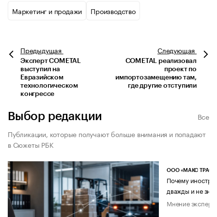
Маркетинг и продажи
Производство
Предыдущая
Следующая
Эксперт COMETAL
COMETAL реализовал
выступил на
проект по
Евразийском
импортозамещению там,
технологическом
где другие отступили
конгрессе
Выбор редакции
Все
Публикации, которые получают больше внимания и попадают
в Сюжеты РБК
ООО «МАКС ТРАСТ
Почему иностран
дважды и не знае
Мнение эксперт