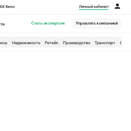
БК Вино
Личный кабинет
Город
Стать экспертом
Управлять компанией
кте
нсы
Недвижимость
Ретейл
Производство
Транспорт
Образ