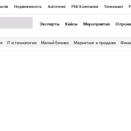
асли
Недвижимость
Autonews
РБК Компании
Телеканал
Р
К Курсы
РБК Life
Тренды
Визионеры
Национальные проекты
Эксперты
Кейсы
Мероприятия
О прое
уб
Исследования
Кредитные рейтинги
Франшизы
Газета
ия
IT и технологии
Малый бизнес
Маркетинг и продажи
Фина
Проверка контрагентов
Политика
Экономика
Бизнес
ы