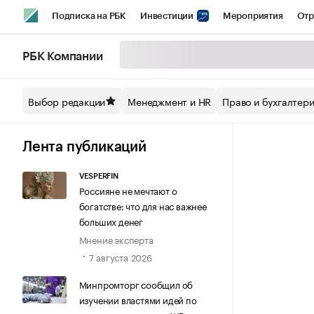
Подписка на РБК
Инвестиции
Мероприятия
Отр
Спорт
Школа управления РБК
РБК Образование
РБ
РБК Компании
Стиль
Крипто
РБК Бизнес-среда
Дискуссионный кл
Выбор редакции
Менеджмент и HR
Право и бухгалтер
Спецпроекты СПб
Конференции СПб
Спецпроекты
Технологии и медиа
Финансы
Рынок наличной валют
Лента публикаций
VESPERFIN
Россияне не мечтают о
богатстве: что для нас важнее
больших денег
Мнение эксперта
7 августа 2026
Минпромторг сообщил об
изучении властями идей по