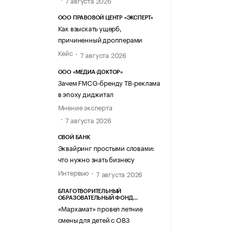
7 августа 2026
ООО ПРАВОВОЙ ЦЕНТР «ЭКСПЕРТ»
Как взыскать ущерб,
причиненный дропперами
Кейс
7 августа 2026
ООО «МЕДИА-ДОКТОР»
Зачем FMCG-бренду ТВ-реклама
в эпоху диджитал
Мнение эксперта
7 августа 2026
СВОЙ БАНК
Эквайринг простыми словами:
что нужно знать бизнесу
Интервью
7 августа 2026
БЛАГОТВОРИТЕЛЬНЫЙ
ОБРАЗОВАТЕЛЬНЫЙ ФОНД
«МАРХАМАТ»
«Мархамат» провел летние
смены для детей с ОВЗ