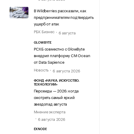
В Wildberries рассказали, как
предпринимателям подтвердить
ущерб от атак
РБК Бизнес
6 августа
GLOWBYTE
РСХБ совместно с GlowByte
внедрил платформу CM Ocean
от Data Sapience
Новость
6 августа 2026
ФОНД «НАУКА. ИСКУССТВО.
ТЕХНОЛОГИИ»
Персеиды — 2026: когда
смотреть самый яркий
звездопад августа
Мнение эксперта
6 августа 2026
EXNODE