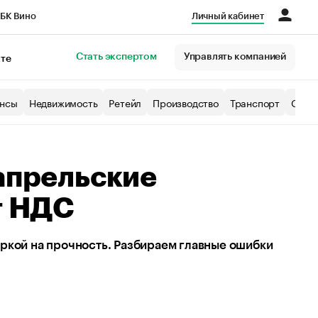
БК Вино
Личный кабинет
Город
Стать экспертом
Управлять компанией
кте
нсы
Недвижимость
Ретейл
Производство
Транспорт
Образ
 апрельские
т НДС
ркой на прочность. Разбираем главные ошибки