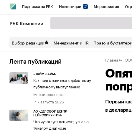
Подписка на РБК
Инвестиции
Мероприятия
Отр
Спорт
Школа управления РБК
РБК Образование
РБ
РБК Компании
Стиль
Крипто
РБК Бизнес-среда
Дискуссионный кл
Выбор редакции
Менеджмент и HR
Право и бухгалтер
Спецпроекты СПб
Конференции СПб
Спецпроекты
Главная
ООО
Технологии и медиа
Финансы
Рынок наличной валют
Лента публикаций
Опят
«ЛАЙМ-ЗАЙМ»
Как подготовиться к дебютному
поп
публичному выступлению
Мнение эксперта
7 августа 2026
Первый ква
в декларац
АО «ДЕЛОВОЙ ЦЕНТР
НЕЙРОХИРУРГИИ»
Что чувствует пациент, узнав о
тяжелом диагнозе