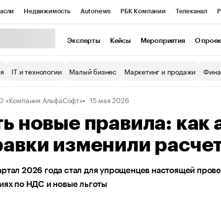
асли
Недвижимость
Autonews
РБК Компании
Телеканал
Р
К Курсы
РБК Life
Тренды
Визионеры
Национальные проекты
Эксперты
Кейсы
Мероприятия
О прое
уб
Исследования
Кредитные рейтинги
Франшизы
Газета
ия
IT и технологии
Малый бизнес
Маркетинг и продажи
Фина
Проверка контрагентов
Политика
Экономика
Бизнес
 «Компания АльфаСофт»
15 мая 2026
ы
ь новые правила: как
равки изменили расче
ртал 2026 года стал для упрощенцев настоящей прове
иях по НДС и новые льготы