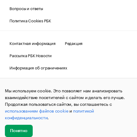
Вопросы и ответы
Политика Cookies РБК
Контактная информация
Редакция
Рассылка РБК Новости
Информация об ограничениях
Правовая информация
О соблюдении авторских прав
Мы используем cookie. Это позволяет нам анализировать
© АО «РОСБИЗНЕСКОНСАЛТИНГ»,
1995–2026.
Сообщения
и материалы информационного агентства «РБК»
взаимодействие посетителей с сайтом и делать его лучше.
(зарегистрировано Федеральной службой по надзору в сфере
Продолжая пользоваться сайтом, вы соглашаетесь с
связи, информационных технологий и массовых
использованием файлов cookie
и
политикой
коммуникаций (Роскомнадзор) 09.12.2015 за номером ИА
№ФС77-63848) сопровождаются пометкой «РБК». Отдельные
конфиденциальности
.
публикации могут содержать информацию,
не предназначенную для пользователей
до 18 лет.
companycardsfeedback@rbc.ru
Понятно