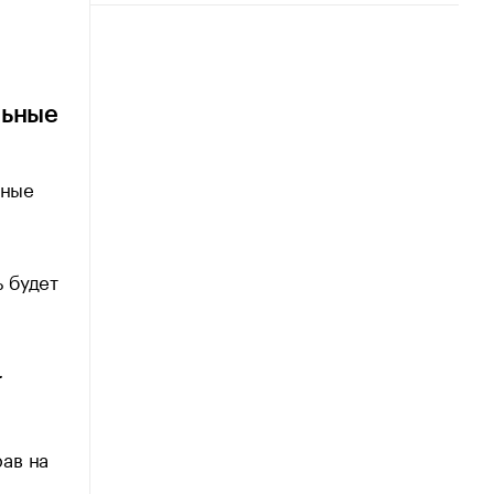
льные
сные
 будет
.
ав на