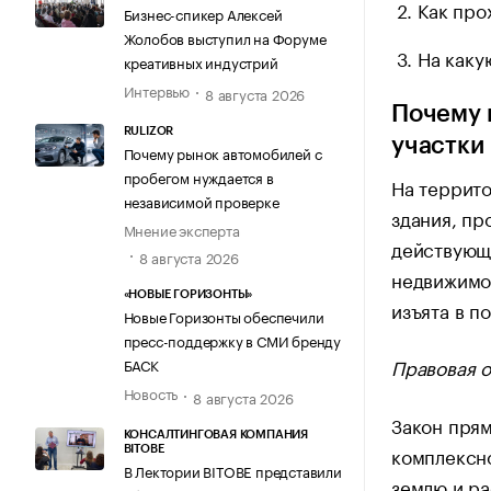
Как про
Бизнес-спикер Алексей
Жолобов выступил на Форуме
На каку
креативных индустрий
Интервью
8 августа 2026
Почему 
RULIZOR
участки
Почему рынок автомобилей с
пробегом нуждается в
На террито
независимой проверке
здания, пр
Мнение эксперта
действующи
8 августа 2026
недвижимо
«НОВЫЕ ГОРИЗОНТЫ»
изъята в п
Новые Горизонты обеспечили
пресс-поддержку в СМИ бренду
Правовая о
БАСК
Новость
8 августа 2026
Закон прям
КОНСАЛТИНГОВАЯ КОМПАНИЯ
комплексн
BITOBE
В Лектории BITOBE представили
землю и р