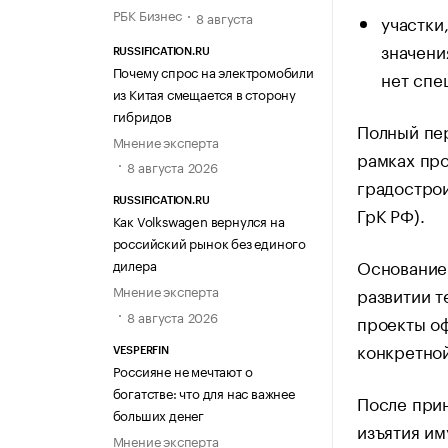
РБК Бизнес
8 августа
участки
значени
RUSSIFICATION.RU
Почему спрос на электромобили
нет спе
из Китая смещается в сторону
гибридов
Полный пер
Мнение эксперта
рамках про
8 августа 2026
градостроит
RUSSIFICATION.RU
ГрК РФ).
Как Volkswagen вернулся на
российский рынок без единого
Основание
дилера
Мнение эксперта
развитии т
8 августа 2026
проекты о
конкретно
VESPERFIN
Россияне не мечтают о
богатстве: что для нас важнее
После прин
больших денег
изъятия им
Мнение эксперта