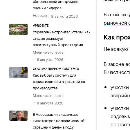
обновленный инструмент
оценки лидеров
В этой сит
Новость
8 августа 2026
рыночной 
VPROEKTE
Управление строительством: как
Как про
студия реализует
архитектурный проект дома
Не всякую 
Мнение эксперта
8 августа 2026
В законе е
ООО «МАЛЛЕНОМ СИСТЕМС»
В частност
Как выбрать систему для
сериализации и агрегации на
участки
производстве
аварийн
Мнение эксперта
8 августа 2026
участки
В Ассоциации владельцев
садовым
кинотеатров назвали «самый
соответ
страшный день» в году