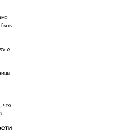
амо
 быть
ть о
ницы
, что
р.
ости