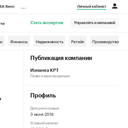
...
БК Вино
Личный кабинет
Стать экспертом
Управлять компанией
кте
азета
жи
Финансы
Недвижимость
Ретейл
Производство
Публикация компании
Изнанка КРТ
Право и юриспруденция
Профиль
р
Дата регистрации
3 июня 2016
Уставной капитал