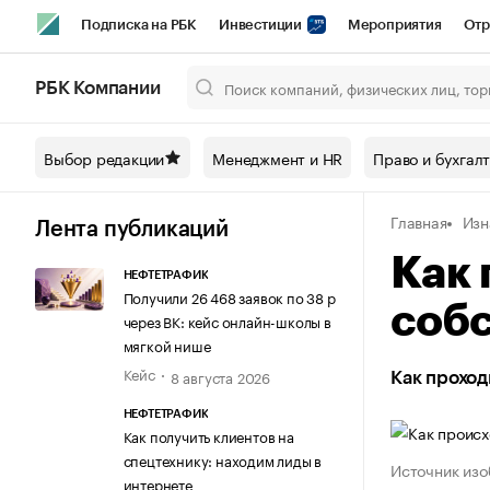
Подписка на РБК
Инвестиции
Мероприятия
Отр
Спорт
Школа управления РБК
РБК Образование
РБ
РБК Компании
Город
Стиль
Крипто
РБК Бизнес-среда
Дискусси
Выбор редакции
Менеджмент и HR
Право и бухгал
Спецпроекты СПб
Конференции СПб
Спецпроекты
Главная
Изн
Технологии и медиа
Финансы
Рынок наличной валют
Лента публикаций
Как 
НЕФТЕТРАФИК
Получили 26 468 заявок по 38 р
собс
через ВК: кейс онлайн-школы в
мягкой нише
Кейс
8 августа 2026
Как проход
НЕФТЕТРАФИК
Как получить клиентов на
спецтехнику: находим лиды в
Источник изо
интернете