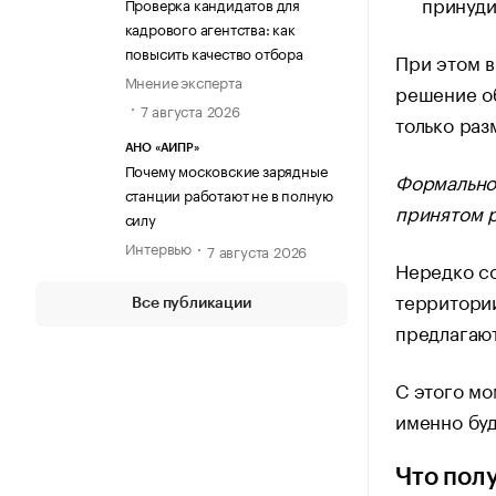
принуди
Проверка кандидатов для
кадрового агентства: как
повысить качество отбора
При этом в
Мнение эксперта
решение об
7 августа 2026
только разм
АНО «АИПР»
Почему московские зарядные
Формально
станции работают не в полную
принятом р
силу
Интервью
7 августа 2026
Нередко со
территории
Все публикации
предлагаю
С этого мо
именно буд
Что пол