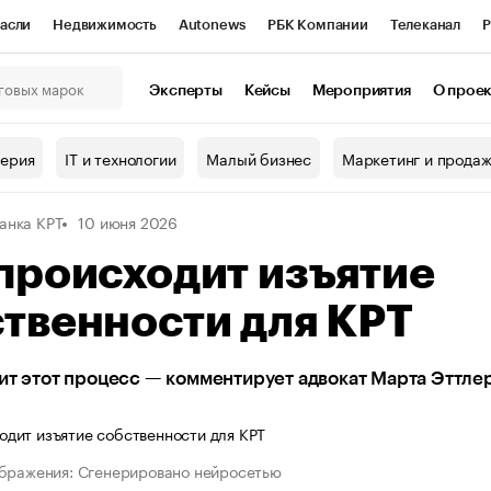
асли
Недвижимость
Autonews
РБК Компании
Телеканал
Р
К Курсы
РБК Life
Тренды
Визионеры
Национальные проекты
Эксперты
Кейсы
Мероприятия
О прое
онный клуб
Исследования
Кредитные рейтинги
Франшизы
Г
терия
IT и технологии
Малый бизнес
Маркетинг и прода
Проверка контрагентов
Политика
Экономика
Бизнес
анка КРТ
10 июня 2026
ы
происходит изъятие
твенности для КРТ
ит этот процесс — комментирует адвокат Марта Эттле
бражения: Сгенерировано нейросетью