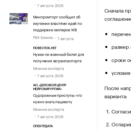
7 августа 2026
Сначала п
Минпромторг сообщил об
соглашение
изучении властями идей по
поддержке селлеров WB
перечен
РБК Бизнес
7 августа
размер 
ПОВЕСТОК.НЕТ
Нужен ли военный билет для
сроки о
получения загранпаспорта
Мнение эксперта
условия
7 августа 2026
После напр
АО «ДЕЛОВОЙ ЦЕНТР
НЕЙРОХИРУРГИИ»
варианта:
Судорожные приступы: что
нужно знать пациенту
Мнение эксперта
Согласи
7 августа 2026
Оспарив
СПЕКТРДАТА