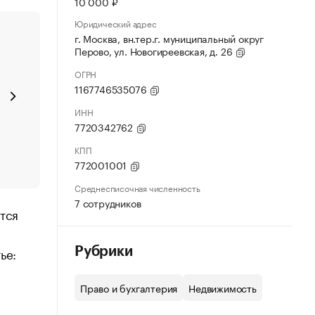
10 000 ₽
Юридический адрес
г. Москва, вн.тер.г. муниципальный округ
Перово, ул. Новогиреевская, д. 26
ОГРН
1167746535076
ИНН
7720342762
КПП
772001001
Среднесписочная численность
7 сотрудников
тся
ье:
Рубрики
Право и бухгалтерия
Недвижимость