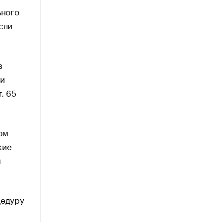
ьного
сли
в
 и
т. 65
ом
кие
я
цедуру