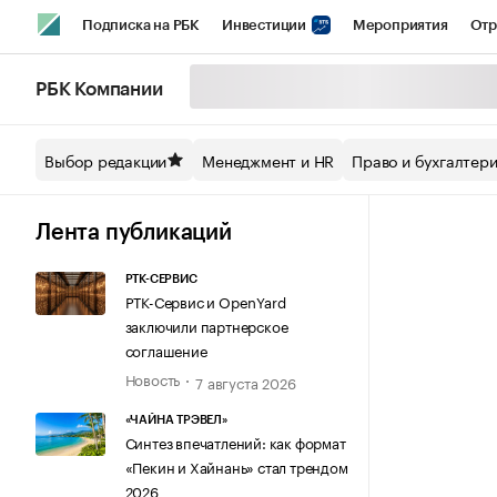
Подписка на РБК
Инвестиции
Мероприятия
Отр
Спорт
Школа управления РБК
РБК Образование
РБ
РБК Компании
Стиль
Крипто
РБК Бизнес-среда
Дискуссионный кл
Выбор редакции
Менеджмент и HR
Право и бухгалтер
Спецпроекты СПб
Конференции СПб
Спецпроекты
Технологии и медиа
Финансы
Рынок наличной валют
Лента публикаций
РТК-СЕРВИС
РТК-Сервис и OpenYard
заключили партнерское
соглашение
Новость
7 августа 2026
«ЧАЙНА ТРЭВЕЛ»
Синтез впечатлений: как формат
«Пекин и Хайнань» стал трендом
2026