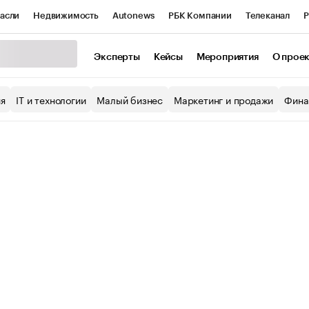
асли
Недвижимость
Autonews
РБК Компании
Телеканал
Р
К Курсы
РБК Life
Тренды
Визионеры
Национальные проекты
Эксперты
Кейсы
Мероприятия
О прое
уб
Исследования
Кредитные рейтинги
Франшизы
Газета
ия
IT и технологии
Малый бизнес
Маркетинг и продажи
Фина
Проверка контрагентов
Политика
Экономика
Бизнес
ы