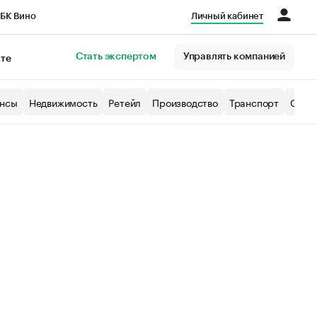
БК Вино
Личный кабинет
Город
Стать экспертом
Управлять компанией
кте
нсы
Недвижимость
Ретейл
Производство
Транспорт
Образ