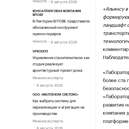
Новость
8 августа 2026
«Альянсу в
КОНСАЛТИНГОВАЯ КОМПАНИЯ
формирующи
BITOBE
В Лектории BITOBE представили
ландшафт о
обновленный инструмент
транспорт
оценки лидеров
технологич
Новость
8 августа 2026
комментир
VPROEKTE
Наблюдател
Управление строительством: как
студия реализует
архитектурный проект дома
«Лаборатор
Мнение эксперта
более ста 
8 августа 2026
безопаснос
«Лаборато
ООО «МАЛЛЕНОМ СИСТЕМС»
Как выбрать систему для
развитие н
сериализации и агрегации на
компания
производстве
платформе 
Мнение эксперта
8 августа 2026