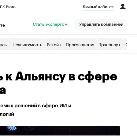
БК Вино
Личный кабинет
Город
Стать экспертом
Управлять компанией
кте
нсы
Недвижимость
Ретейл
Производство
Транспорт
Образ
 к Альянсу в сфере
а
аемых решений в сфере ИИ и
ологий