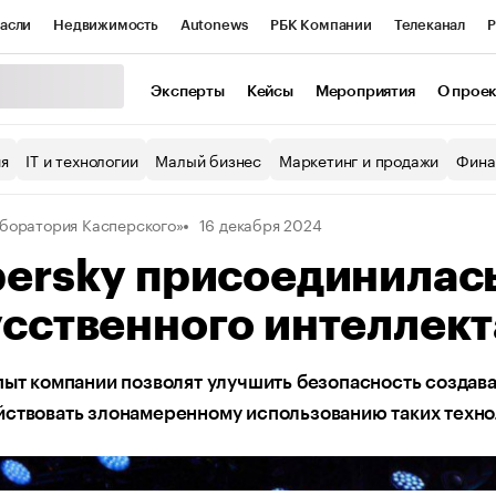
асли
Недвижимость
Autonews
РБК Компании
Телеканал
Р
К Курсы
РБК Life
Тренды
Визионеры
Национальные проекты
Эксперты
Кейсы
Мероприятия
О прое
уб
Исследования
Кредитные рейтинги
Франшизы
Газета
ия
IT и технологии
Малый бизнес
Маркетинг и продажи
Фина
Проверка контрагентов
Политика
Экономика
Бизнес
боратория Касперского»
16 декабря 2024
ы
ersky присоединилась
сственного интеллект
пыт компании позволят улучшить безопасность создав
йствовать злонамеренному использованию таких техн