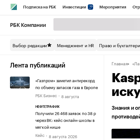
Подписка на РБК
Инвестиции
Мероприятия
Отр
Спорт
Школа управления РБК
РБК Образование
РБ
РБК Компании
Стиль
Крипто
РБК Бизнес-среда
Дискуссионный кл
Выбор редакции
Менеджмент и HR
Право и бухгалтер
Спецпроекты СПб
Конференции СПб
Спецпроекты
Главная
«Ла
Технологии и медиа
Финансы
Рынок наличной валют
Лента публикаций
Kasp
«Газпром» заметил антирекорд
по объему запасов газа в Европе
иску
РБК Бизнес
8 августа
НЕФТЕТРАФИК
Знания и о
Получили 26 468 заявок по 38 р
противоде
через ВК: кейс онлайн-школы в
мягкой нише
Кейс
8 августа 2026