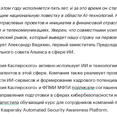
 этом году исполняется пять лет, и за это время он с
м национальную повестку в области AI-технологий. Н
траслевых проектов и инициатив в финансовой отрасл
е и телекоммуникациях. Уверен, что совместными ус
еский рывок, который выведет нашу страну на первое 
ует Александр Ведяхин, первый заместитель Председа
ьного совета Альянса в сфере ИИ.
ия Касперского» активно использует ИИ и технологи
патентов в этой сфере. Компания также реализует пр
ти ИИ-сервисов и формирование кадрового потенциал
рия Касперского» и ФПМИ МФТИ
подписали
соглашени
аправления подготовки в сферах кибербезопасности и
запустила
обучающий курс для сотрудников компаний п
Kaspersky Automated Security Awareness Platform.