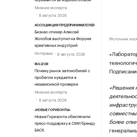
Мнение эксперта
8 августа 2026
АССОЦИАЦИЯ ПРЕДПРИНИМАТЕЛЕЙ
Бизнес-спикер Алексей
Источник изо
Жолобов выступил на Форуме
креативных индустрий
«Лаборато
Интервью
8 августа 2026
технологич
RULIZOR
Подписани
Почему рынок автомобилей с
пробегом нуждается в
независимой проверке
«Решения н
Мнение эксперта
деятельнос
8 августа 2026
инфрастру
«НОВЫЕ ГОРИЗОНТЫ»
совместным
Новые Горизонты обеспечили
более отве
пресс-поддержку в СМИ бренду
генеральн
БАСК