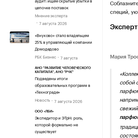
аудит: ищем скрытые убытки в
Соблазните
цепочке поставок
специй, у
Мнение эксперта
7 августа 2026
Эксперт
«Внуково» стало владельцем
25% в управляющей компании
Домодедово
РБК Бизнес
Мария Тро
7 августа
АНО "РАЗВИТИЕ ЧЕЛОВЕЧЕСКОГО
«Колле
КАПИТАЛА", АНО "РЧК"
Подведены итоги
собой 
образовательных программ в
парфюм
«Технограде»
наприм
Новость
7 августа 2026
свежий
ООО «ЛБИ»
Экспедитор и ЭТрН: роль,
парфюм
которой формально не
традиц
существует
состоян