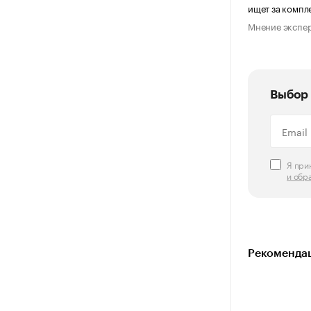
ищет за компл
Мнение экспе
Выбор 
Я пр
и обр
Рекомендац