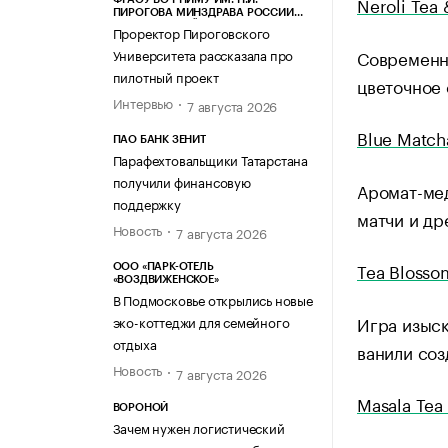
Neroli Tea
ПИРОГОВА МИНЗДРАВА РОССИИ
(ПИРОГОВСКИЙ УНИВЕРСИТЕТ)
Проректор Пироговского
Университета рассказала про
Современна
пилотный проект
цветочное
Интервью
7 августа 2026
Blue Match
ПАО БАНК ЗЕНИТ
Парафехтовальщики Татарстана
получили финансовую
Аромат-мед
поддержку
матчи и др
Новость
7 августа 2026
Tea Blosso
ООО «ПАРК-ОТЕЛЬ
«ВОЗДВИЖЕНСКОЕ»
В Подмосковье открылись новые
Игра изыск
эко-коттеджи для семейного
отдыха
ванили со
Новость
7 августа 2026
Masala Tea
ВОРОНОЙ
Зачем нужен логистический