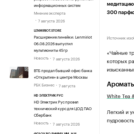
медитацию 
информационных систем
Мнение эксперта
300 парфю
7 августа 2026
LENMIRIOT.STORE
Расширение линейки: Lenmiriot
Источник изо
06.08.2026 выпустил
мультиюниты 45гр
«Чайные тр
Новость
7 августа 2026
которых ра
изысканным
ВТБ продал бывший офис банка
«Открытие» в центре Москвы
Ароматы
РБК Бизнес
7 августа
White Tea 
HD ЭЛЕКТРИК РУС
HD Электрик Рус провел
технический курс для ЦОД ПАО
Легкий и у
Сбербанк
пудровость
Новость
7 августа 2026
ФГАОУ ВО РНИМУ ИМ. Н.И.