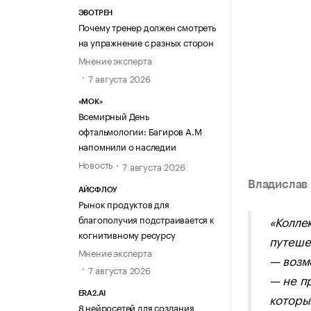
ЭВОТРЕН
Почему тренер должен смотреть
на упражнение с разных сторон
Мнение эксперта
7 августа 2026
«МОК»
Всемирный День
офтальмологии: Багиров А.М
напомнили о наследии
Новость
7 августа 2026
Владислав
АЙСФЛОУ
Рынок продуктов для
благополучия подстраивается к
«Колле
когнитивному ресурсу
путеше
Мнение эксперта
— возм
7 августа 2026
— не п
которы
ERA2.AI
8 нейросетей для создания