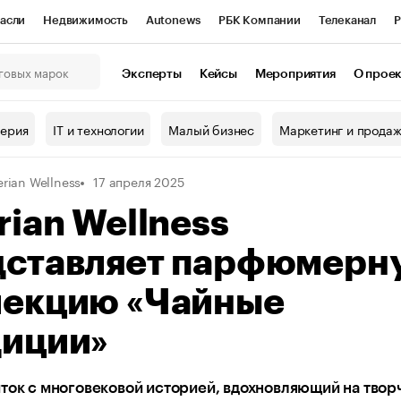
асли
Недвижимость
Autonews
РБК Компании
Телеканал
Р
К Курсы
РБК Life
Тренды
Визионеры
Национальные проекты
Эксперты
Кейсы
Мероприятия
О прое
онный клуб
Исследования
Кредитные рейтинги
Франшизы
Г
терия
IT и технологии
Малый бизнес
Маркетинг и прода
Проверка контрагентов
Политика
Экономика
Бизнес
erian Wellness
17 апреля 2025
ы
rian Wellness
дставляет парфюмерн
лекцию «Чайные
диции»
ток с многовековой историей, вдохновляющий на твор