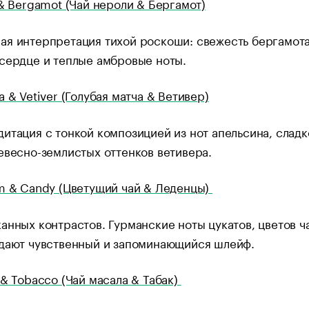
 & Bergamot (Чай нероли & Бергамот)
я интерпретация тихой роскоши: свежесть бергамота
 сердце и теплые амбровые ноты.
a & Vetiver (Голубая матча & Ветивер)
итация с тонкой композицией из нот апельсина, сладк
евесно-землистых оттенков ветивера.
m & Candy (Цветущий чай & Леденцы)
анных контрастов. Гурманские ноты цукатов, цветов ч
здают чувственный и запоминающийся шлейф.
 & Tobacco (Чай масала & Табак)