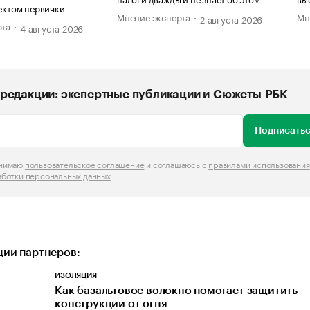
ектом первички
Мнение эксперта
Мн
2 августа 2026
рта
4 августа 2026
редакции: экспертные публикации и Сюжеты РБК
Подписатьс
инимаю
пользовательское соглашение
и соглашаюсь с
правилами использования
аботки персональных данных
.
ии партнеров:
ИЗОЛЯЦИЯ
Как базальтовое волокно помогает защитить
конструкции от огня