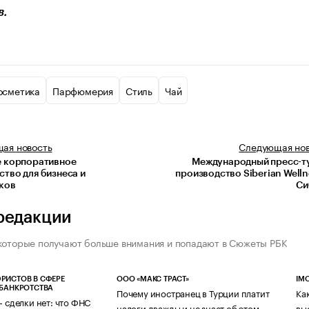
в.
осметика
Парфюмерия
Стиль
Чай
щая
новость
Следующая
но
е корпоративное
Международный пресс-т
ство для бизнеса и
производство Siberian Welln
ков
Си
редакции
которые получают больше внимания и попадают в Сюжеты РБК
РИСТОВ В СФЕРЕ
ООО «МАКС ТРАСТ»
IM
 БАНКРОТСТВА
Почему иностранец в Турции платит
Ка
— сделки нет: что ФНС
налоги дважды и не знает об этом
вы