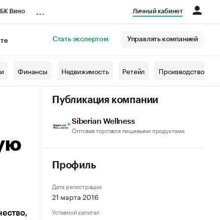
...
БК Вино
Личный кабинет
Стать экспертом
Управлять компанией
кте
азета
жи
Финансы
Недвижимость
Ретейл
Производство
Публикация компании
Siberian Wellness
Оптовая торговля пищевыми продуктами
ую
Профиль
Дата регистрации
21 марта 2016
Уставной капитал
чество,