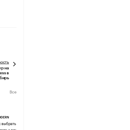
вость
ур на
ess в
бирь
Все
ODERN
АГЕНТСТВО АВИА ЦЕНТР
к выбрать журнальный столик:
Почему шенген перестал быть
сота и другие ключевые параметры
формальностью