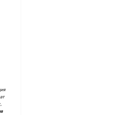
ция
ат
,
ав