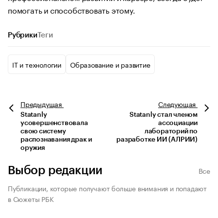
помогать и способствовать этому.
Рубрики
Теги
IT и технологии
Образование и развитие
Предыдущая
Следующая
Statanly
Statanly стал членом
усовершенствовала
ассоциации
свою систему
лабораторий по
распознавания драк и
разработке ИИ (АЛРИИ)
оружия
Выбор редакции
Все
Публикации, которые получают больше внимания и попадают
в Сюжеты РБК