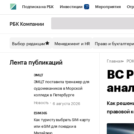
Подписка на РБК
Инвестиции
Мероприятия
Отр
Спорт
Школа управления РБК
РБК Образование
РБ
РБК Компании
Стиль
Крипто
РБК Бизнес-среда
Дискуссионный кл
Выбор редакции
Менеджмент и HR
Право и бухгалтер
Спецпроекты СПб
Конференции СПб
Спецпроекты
Главная
РОК
Технологии и медиа
Финансы
Рынок наличной валют
Лента публикаций
ВС Р
ЭМЦТ
ЭМЦТ поставила тренажер для
анал
судомехаников в Морской
колледж в Петербурге
Новость
6 августа 2026
Как решени
правовой к
ESIM365
Как туристу выбрать SIM-карту
или eSIM для поездки в
Малайзию