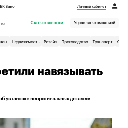
БК Вино
Личный кабинет
Город
Стать экспертом
Управлять компанией
кте
нсы
Недвижимость
Ретейл
Производство
Транспорт
Образ
ретили навязывать
об установке неоригинальных деталей: