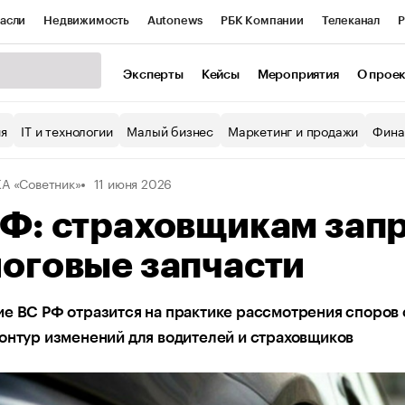
асли
Недвижимость
Autonews
РБК Компании
Телеканал
Р
К Курсы
РБК Life
Тренды
Визионеры
Национальные проекты
Эксперты
Кейсы
Мероприятия
О прое
уб
Исследования
Кредитные рейтинги
Франшизы
Газета
ия
IT и технологии
Малый бизнес
Маркетинг и продажи
Фина
Проверка контрагентов
Политика
Экономика
Бизнес
А «Советник»
11 июня 2026
ы
Ф: страховщикам зап
оговые запчасти
е ВС РФ отразится на практике рассмотрения споров 
онтур изменений для водителей и страховщиков