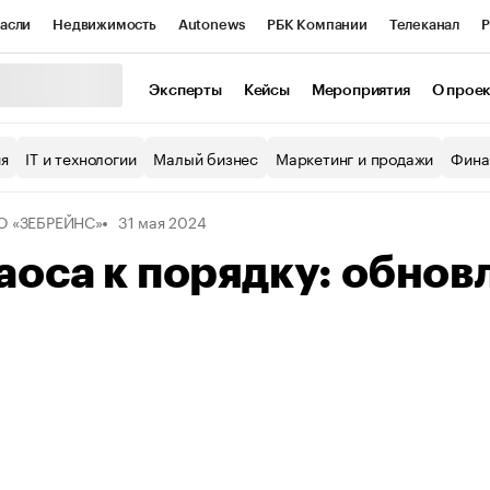
асли
Недвижимость
Autonews
РБК Компании
Телеканал
Р
К Курсы
РБК Life
Тренды
Визионеры
Национальные проекты
Эксперты
Кейсы
Мероприятия
О прое
уб
Исследования
Кредитные рейтинги
Франшизы
Газета
ия
IT и технологии
Малый бизнес
Маркетинг и продажи
Фина
Проверка контрагентов
Политика
Экономика
Бизнес
О «ЗЕБРЕЙНС»
31 мая 2024
ы
аоса к порядку: обновл