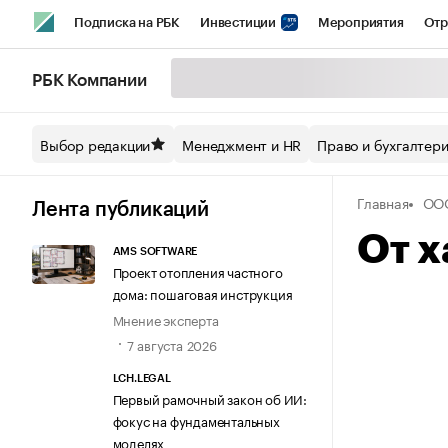
Подписка на РБК
Инвестиции
Мероприятия
Отр
Спорт
Школа управления РБК
РБК Образование
РБ
РБК Компании
Стиль
Крипто
РБК Бизнес-среда
Дискуссионный кл
Выбор редакции
Менеджмент и HR
Право и бухгалтер
Спецпроекты СПб
Конференции СПб
Спецпроекты
Главная
ОО
Технологии и медиа
Финансы
Рынок наличной валют
Лента публикаций
От х
AMS SOFTWARE
Проект отопления частного
дома: пошаговая инструкция
Мнение эксперта
7 августа 2026
LCH.LEGAL
Первый рамочный закон об ИИ:
фокус на фундаментальных
моделях