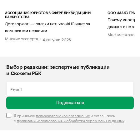
АССОЦИАЦИЯ ЮРИСТОВ В СФЕРЕ ЛИКВИДАЦИИ И
ООО «МАКС ТРАСТ
БАНКРОТСТВА
Почему иностран
Договор есть — сделки нет: что ФНС ищет за
дважды и не знае
комплектом первички
Мнение эксперт
Мнение эксперта
4 августа 2026
Выбор редакции: экспертные публикации
и Сюжеты РБК
Подписаться
Я принимаю
пользовательское соглашение
и соглашаюсь
с
правилами использования и обработки персональных данных
.