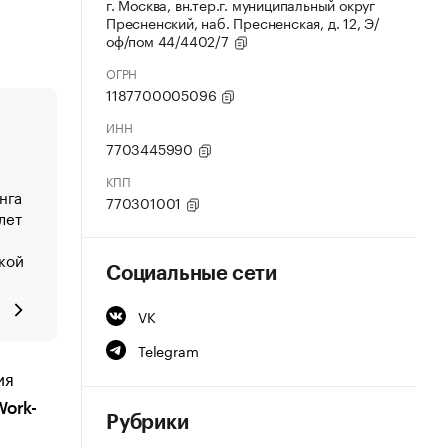
г. Москва, вн.тер.г. муниципальный округ
Пресненский, наб. Пресненская, д. 12, Э/
оф/пом 44/4402/7
ОГРН
1187700005096
ИНН
7703445990
КПП
нга
770301001
лет
ской
Социальные сети
VK
Telegram
ия
Work-
Рубрики