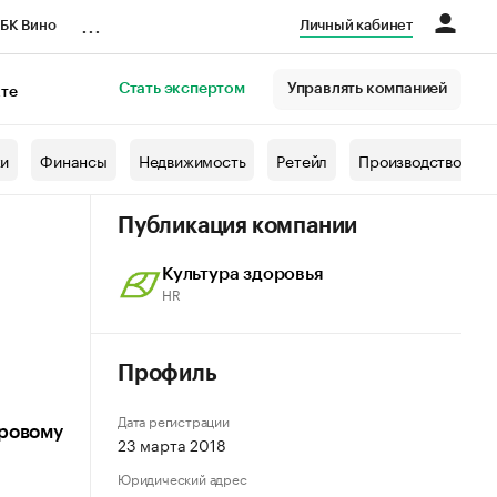
...
БК Вино
Личный кабинет
Стать экспертом
Управлять компанией
кте
азета
жи
Финансы
Недвижимость
Ретейл
Производство
Публикация компании
Культура здоровья
HR
Профиль
Дата регистрации
оровому
23 марта 2018
Юридический адрес