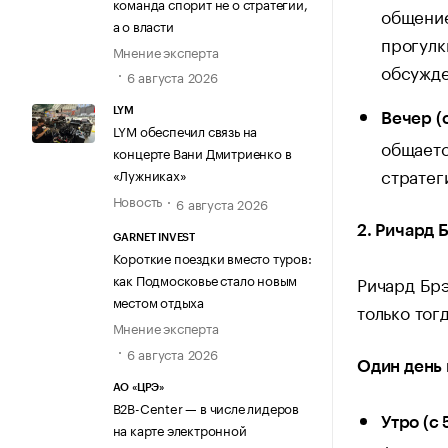
команда спорит не о стратегии,
общение
а о власти
прогулк
Мнение эксперта
обсужде
6 августа 2026
LYM
Вечер (с
LYM обеспечил связь на
общаетс
концерте Вани Дмитриенко в
стратег
«Лужниках»
Новость
6 августа 2026
2. Ричард 
GARNET INVEST
Короткие поездки вместо туров:
как Подмосковье стало новым
Ричард Брэ
местом отдыха
только тог
Мнение эксперта
6 августа 2026
Один день 
АО «ЦРЭ»
B2B-Center — в числе лидеров
Утро (с 
на карте электронной