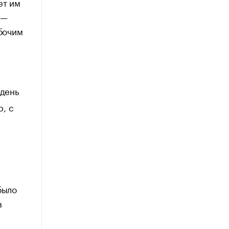
ет им
 —
абочим
 день
р, с
было
в