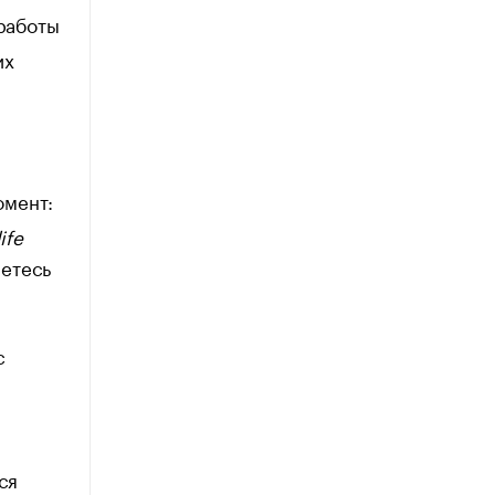
 работы
их
омент:
ife
аетесь
с
ы
ся