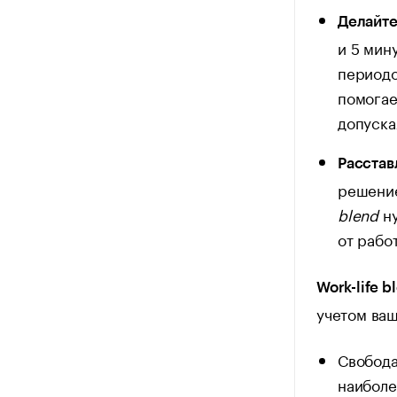
Делайт
и 5 мин
периодо
помогае
допуска
Расстав
решение
blend
ну
от рабо
Work-life b
учетом ваш
Свобода
наиболе