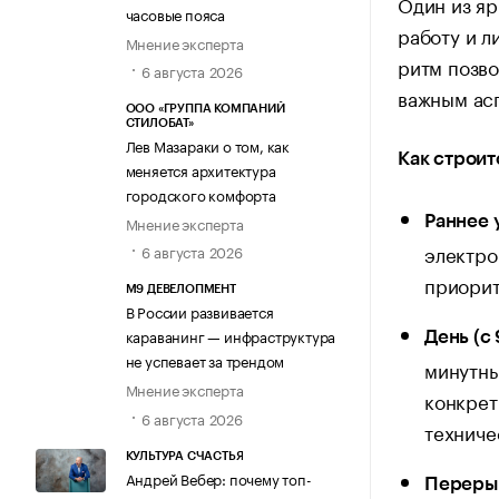
Один из я
часовые пояса
работу и 
Мнение эксперта
ритм позво
6 августа 2026
важным ас
ООО «ГРУППА КОМПАНИЙ
СТИЛОБАТ»
Лев Мазараки о том, как
Как строит
меняется архитектура
городского комфорта
Раннее у
Мнение эксперта
электро
6 августа 2026
приорит
М9 ДЕВЕЛОПМЕНТ
В России развивается
караванинг — инфраструктура
День (с 
не успевает за трендом
минутны
Мнение эксперта
конкрет
6 августа 2026
техниче
КУЛЬТУРА СЧАСТЬЯ
Андрей Вебер: почему топ-
Перерыв