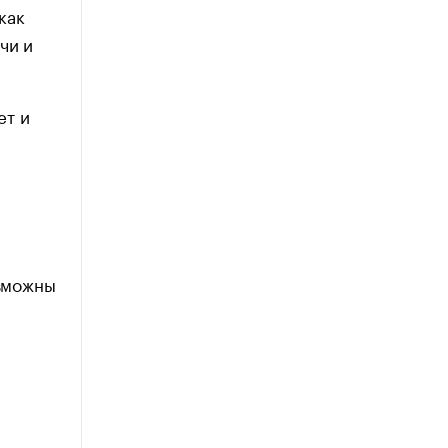
как
чи и
ет и
озможны