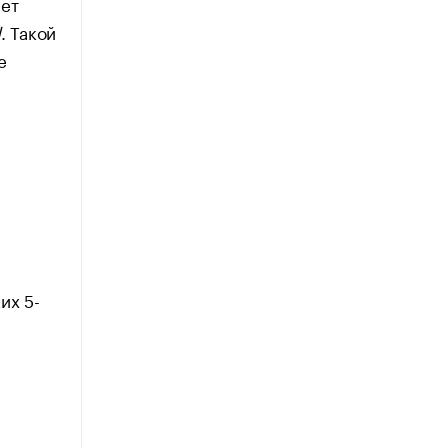
ает
d
. Такой
е
их 5-