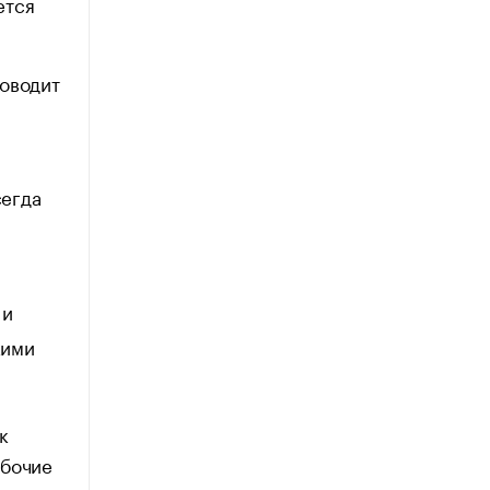
ется
оводит
сегда
 и
кими
к
абочие