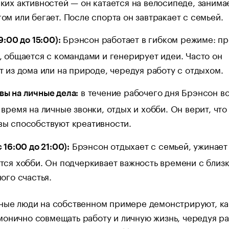
ких активностей — он катается на велосипеде, занима
ом или бегает. После спорта он завтракает с семьей.
Брэнсон работает в гибком режиме: пр
9:00 до 15:00):
, общается с командами и генерирует идеи. Часто он
т из дома или на природе, чередуя работу с отдыхом.
в течение рабочего дня Брэнсон в
ы на личные дела:
 время на личные звонки, отдых и хобби. Он верит, что
ы способствуют креативности.
Брэнсон отдыхает с семьей, ужинает
 16:00 до 21:00):
тся хобби. Он подчеркивает важность времени с близ
ного счастья.
тные люди на собственном примере демонстрируют, ка
онично совмещать работу и личную жизнь, чередуя р