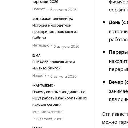
физичес
торговли-2026
серфинг
Новость
6 августа 2026
«АЛТАЙСКАЯ ЗДРАВНИЦА»
День (с 
История многодетной
встречи
предпринимательницы из
Сибири
работае
Интервью
6 августа 2026
Перерыв
ELMA
находит
ELMA365 подвела итоги
«Бизнес-бинго»
перерыв
Новость
6 августа 2026
Вечер (с
«ХАНТАЙКЬЮ»
занимае
Почему сильные кандидаты не
для лич
ищут работу и как компании их
находят сегодня
Мнение эксперта
Эти извес
6 августа 2026
можно гарм