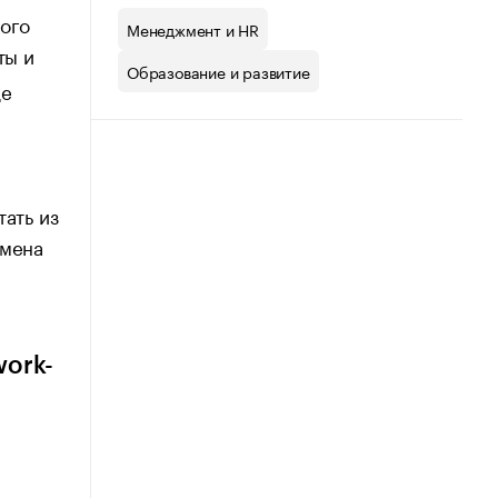
ного
Менеджмент и HR
ты и
Образование и развитие
де
тать из
емена
work-