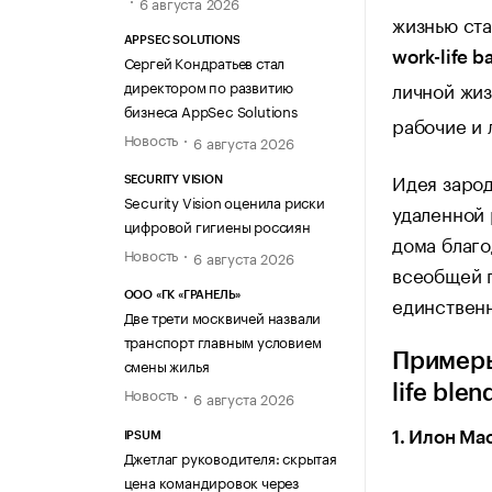
6 августа 2026
жизнью ста
APPSEC SOLUTIONS
work-life b
Сергей Кондратьев стал
директором по развитию
личной жи
бизнеса AppSec Solutions
рабочие и 
Новость
6 августа 2026
Идея зарод
SECURITY VISION
Security Vision оценила риски
удаленной 
цифровой гигиены россиян
дома благо
Новость
6 августа 2026
всеобщей п
ООО «ГК «ГРАНЕЛЬ»
единственн
Две трети москвичей назвали
транспорт главным условием
Примеры
смены жилья
life blen
Новость
6 августа 2026
1. Илон Ма
IPSUM
Джетлаг руководителя: скрытая
цена командировок через