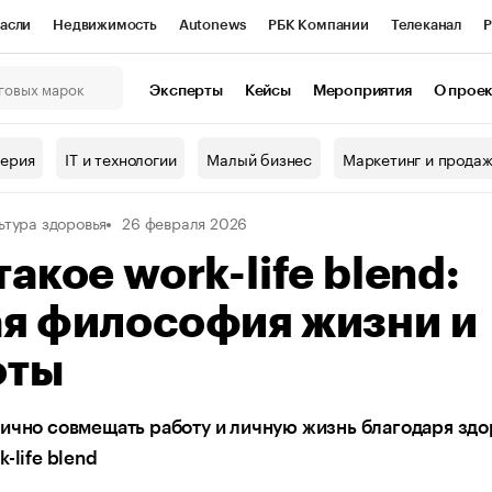
асли
Недвижимость
Autonews
РБК Компании
Телеканал
Р
К Курсы
РБК Life
Тренды
Визионеры
Национальные проекты
Эксперты
Кейсы
Мероприятия
О прое
онный клуб
Исследования
Кредитные рейтинги
Франшизы
Г
терия
IT и технологии
Малый бизнес
Маркетинг и прода
Проверка контрагентов
Политика
Экономика
Бизнес
ьтура здоровья
26 февраля 2026
ы
такое work-life blend:
ая философия жизни и
оты
ично совмещать работу и личную жизнь благодаря зд
-life blend