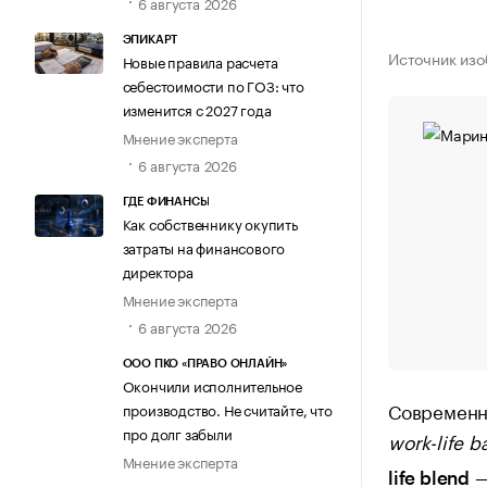
6 августа 2026
ЭПИКАРТ
Источник изо
Новые правила расчета
себестоимости по ГОЗ: что
изменится с 2027 года
Мнение эксперта
6 августа 2026
ГДЕ ФИНАНСЫ
Как собственнику окупить
затраты на финансового
директора
Мнение эксперта
6 августа 2026
ООО ПКО «ПРАВО ОНЛАЙН»
Окончили исполнительное
Современн
производство. Не считайте, что
про долг забыли
work-life b
Мнение эксперта
—
life blend