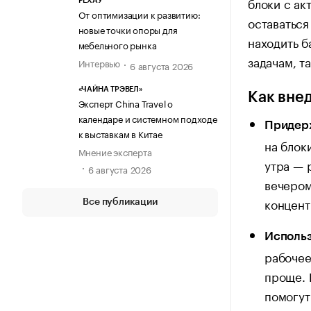
блоки с ак
РЕХАУ
От оптимизации к развитию:
оставаться
новые точки опоры для
находить б
мебельного рынка
задачам, т
Интервью
6 августа 2026
«ЧАЙНА ТРЭВЕЛ»
Как внед
Эксперт China Travel о
календаре и системном подходе
Придерж
к выставкам в Китае
на блок
Мнение эксперта
утра — 
6 августа 2026
вечером
концент
Все публикации
Использ
рабочее
проще. 
помогут