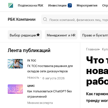
Подписка на РБК
Инвестиции
Мероприятия
Отр
Спорт
Школа управления РБК
РБК Образование
РБ
РБК Компании
Город
Стиль
Крипто
РБК Бизнес-среда
Дискусси
Выбор редакции
Менеджмент и HR
Право и бухгал
Спецпроекты СПб
Конференции СПб
Спецпроекты
Главная
Кул
Технологии и медиа
Финансы
Рынок наличной валют
Лента публикаций
Что 
ГК ТСС
ГК ТСС поставила решения для
нов
складов сети дискаунтеров
Новость
6 августа 2026
раб
ЦНИС
Как пользоваться ChatGPT без
Как гармон
ограничений
тренду work
Мнение эксперта