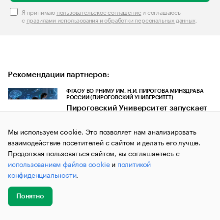
Я принимаю
пользовательское соглашение
и соглашаюсь
с
правилами использования и обработки персональных данных
.
Рекомендации партнеров:
ФГАОУ ВО РНИМУ ИМ. Н.И. ПИРОГОВА МИНЗДРАВА
РОССИИ (ПИРОГОВСКИЙ УНИВЕРСИТЕТ)
Пироговский Университет запускает
всероссийскую онлайн-акцию
Новость
Мы используем cookie. Это позволяет нам анализировать
5 августа 2026
взаимодействие посетителей с сайтом и делать его лучше.
ФГАОУ ВО РНИМУ ИМ. Н.И. ПИРОГОВА МИНЗДРАВА
Продолжая пользоваться сайтом, вы соглашаетесь с
РОССИИ (ПИРОГОВСКИЙ УНИВЕРСИТЕТ)
использованием файлов cookie
и
политикой
Пироговский Университет
конфиденциальности
.
подготовил более 200 наставников
со всей России
Новость
5 августа 2026
Понятно
Добавить
Главное
Эксперты
Кейсы
Мероприятия
новость
«OWC» LTD