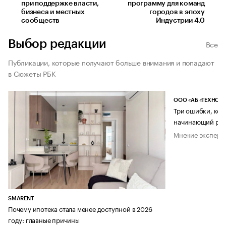
при поддержке власти,
программу для команд
бизнеса и местных
городов в эпоху
сообществ
Индустрии 4.0
Выбор редакции
Все
Публикации, которые получают больше внимания и попадают
в Сюжеты РБК
ООО «АБ «ТЕХНОЛ
Три ошибки, кот
начинающий рук
Мнение эксперт
SMARENT
Почему ипотека стала менее доступной в 2026
году: главные причины