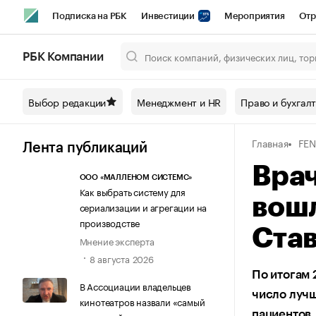
Подписка на РБК
Инвестиции
Мероприятия
Отр
Спорт
Школа управления РБК
РБК Образование
РБ
РБК Компании
Город
Стиль
Крипто
РБК Бизнес-среда
Дискусси
Выбор редакции
Менеджмент и HR
Право и бухгал
Спецпроекты СПб
Конференции СПб
Спецпроекты
Главная
FEN
Технологии и медиа
Финансы
Рынок наличной валют
Лента публикаций
Вра
ООО «МАЛЛЕНОМ СИСТЕМС»
Как выбрать систему для
вошл
сериализации и агрегации на
производстве
Ста
Мнение эксперта
8 августа 2026
По итогам 
В Ассоциации владельцев
число луч
кинотеатров назвали «самый
пациентов