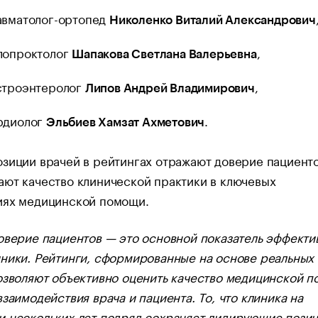
авматолог-ортопед
Николенко Виталий Александрович
лопроктолог
,
Шапакова Светлана Валерьевна
строэнтеролог
,
Липов Андрей Владимирович
рдиолог
.
Эльбиев Хамзат Ахметович
зиции врачей в рейтингах отражают доверие пациенто
ют качество клинической практики в ключевых
иях медицинской помощи.
оверие пациентов — это основной показатель эффекти
ники. Рейтинги, сформированные на основе реальных
озволяют объективно оценить качество медицинской 
взаимодействия врача и пациента. То, что клиника на
 нескольких лет подряд сохраняет лидирующие позиц