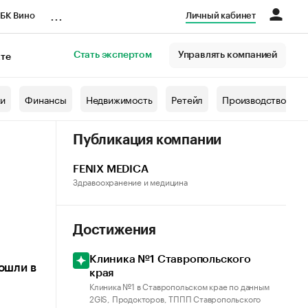
...
БК Вино
Личный кабинет
Стать экспертом
Управлять компанией
кте
азета
жи
Финансы
Недвижимость
Ретейл
Производство
Публикация компании
FENIX MEDICA
Здравоохранение и медицина
Достижения
Клиника №1 Ставропольского
вошли в
края
Клиника №1 в Ставропольском крае по данным
2GIS, Продокторов, ТППП Ставропольского