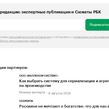
редакции: экспертные публикации и Сюжеты РБК
Подписатьс
инимаю
пользовательское соглашение
и соглашаюсь с
правилами использования
аботки персональных данных
.
ии партнеров:
ООО «МАЛЛЕНОМ СИСТЕМС»
Как выбрать систему для сериализации и агре
на производстве
Мнение эксперта
8 августа 2026
VESPERFIN
Россияне не мечтают о богатстве: что для нас