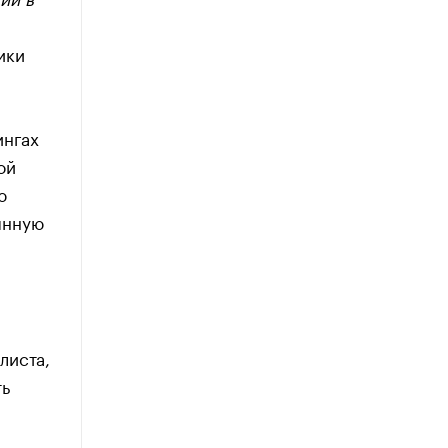
ики
ингах
ой
ю
янную
листа,
ть