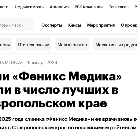
асли
Недвижимость
Autonews
РБК Компании
Телеканал
Р
К Курсы
РБК Life
Тренды
Визионеры
Национальные проекты
Эксперты
Кейсы
Мероприятия
О прое
онный клуб
Исследования
Кредитные рейтинги
Франшизы
Г
терия
IT и технологии
Малый бизнес
Маркетинг и прода
Проверка контрагентов
Политика
Экономика
Бизнес
IX MEDICA
26 января 2026
ы
чи «Феникс Медика»
и в число лучших в
вропольском крае
2025 года клиника «Феникс Медика» и ее врачи вновь 
ших в Ставропольском крае по независимым рейтингам