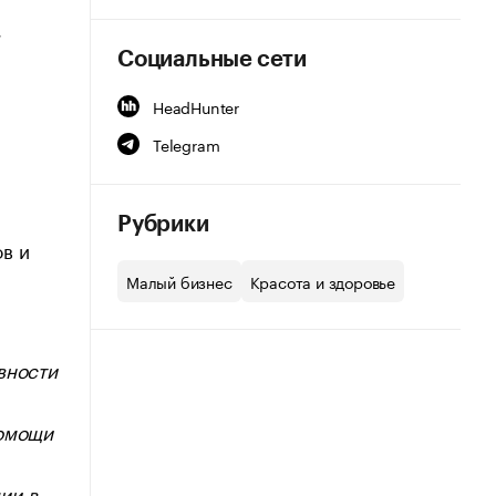
,
Социальные сети
HeadHunter
Telegram
Рубрики
в и
Малый бизнес
Красота и здоровье
вности
помощи
ии в