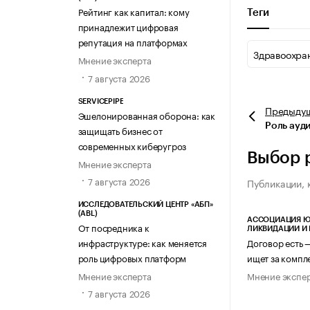
Рейтинг как капитал: кому
Теги
принадлежит цифровая
репутация на платформах
Здравоохра
Мнение эксперта
7 августа 2026
SERVICEPIPE
Предыду
Эшелонированная оборона: как
Роль ауд
защищать бизнес от
современных киберугроз
Выбор 
Мнение эксперта
7 августа 2026
Публикации, 
ИССЛЕДОВАТЕЛЬСКИЙ ЦЕНТР «АБП»
(ABL)
АССОЦИАЦИЯ Ю
От посредника к
ЛИКВИДАЦИИ И
Договор есть 
инфраструктуре: как меняется
ищет за компл
роль цифровых платформ
Мнение экспе
Мнение эксперта
7 августа 2026