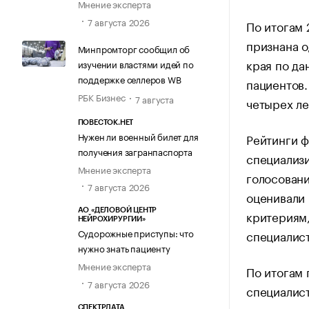
Мнение эксперта
7 августа 2026
По итогам 
признана о
Минпромторг сообщил об
края по да
изучении властями идей по
поддержке селлеров WB
пациентов.
РБК Бизнес
7 августа
четырех ле
ПОВЕСТОК.НЕТ
Нужен ли военный билет для
Рейтинги ф
получения загранпаспорта
специализи
Мнение эксперта
голосовани
7 августа 2026
оценивали 
АО «ДЕЛОВОЙ ЦЕНТР
критериям,
НЕЙРОХИРУРГИИ»
Судорожные приступы: что
специалист
нужно знать пациенту
Мнение эксперта
По итогам 
7 августа 2026
специалис
СПЕКТРДАТА