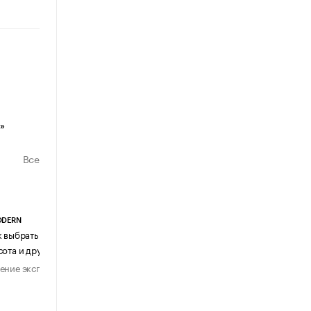
»
Все
ODERN
АГЕНТСТВО АВИА ЦЕНТР
к выбрать журнальный столик:
Почему шенген перестал быть
сота и другие ключевые параметры
формальностью
ение эксперта
Мнение эксперта
29 июля 2026
31 июля 2026