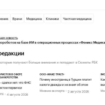
нение
Врачи
Медицина
Клиники
Частная медицина
щая
новость
иороботов на базе ИИ в операционных процессах «Феникс Медика
редакции
которые получают больше внимания и попадают в Сюжеты РБК
РИСТОВ В СФЕРЕ
ООО «МАКС ТРАСТ»
IM
 БАНКРОТСТВА
Почему иностранец в Турции платит
Ка
— сделки нет: что ФНС
налоги дважды и не знает об этом
вы
ектом первички
Мнение эксперта
Мн
2 августа 2026
рта
4 августа 2026