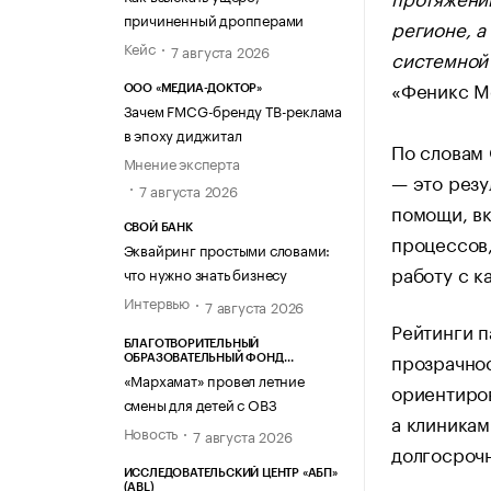
причиненный дропперами
регионе, а
Кейс
7 августа 2026
системной
«Феникс М
ООО «МЕДИА-ДОКТОР»
Зачем FMCG-бренду ТВ-реклама
в эпоху диджитал
По словам 
Мнение эксперта
— это резу
7 августа 2026
помощи, в
СВОЙ БАНК
процессов
Эквайринг простыми словами:
работу с к
что нужно знать бизнесу
Интервью
7 августа 2026
Рейтинги п
БЛАГОТВОРИТЕЛЬНЫЙ
прозрачнос
ОБРАЗОВАТЕЛЬНЫЙ ФОНД
«МАРХАМАТ»
«Мархамат» провел летние
ориентиров
смены для детей с ОВЗ
а клиникам
Новость
7 августа 2026
долгосроч
ИССЛЕДОВАТЕЛЬСКИЙ ЦЕНТР «АБП»
(ABL)