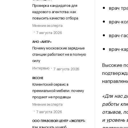
Проверка кандидатов для
врач тр
кадрового агентства: как
повысить качество отбора
врач-ко
Мнение эксперта
7 августа 2026
врач-га
АНО «АИПР»
врач-ка
Почему московские зарядные
станции работают не в полную
силу
Высокие по
Интервью
7 августа 2026
подтвержда
направлен
RICCHE
Клиентский сервис в
премиальной мебели: почему
«Для нас д
продают не продавцы
работы кли
Мнение эксперта
отзывов, п
7 августа 2026
и уровень 
ООО ПРАВОВОЙ ЦЕНТР «ЭКСПЕРТ»
протяжении
Как взыскать ущерб,