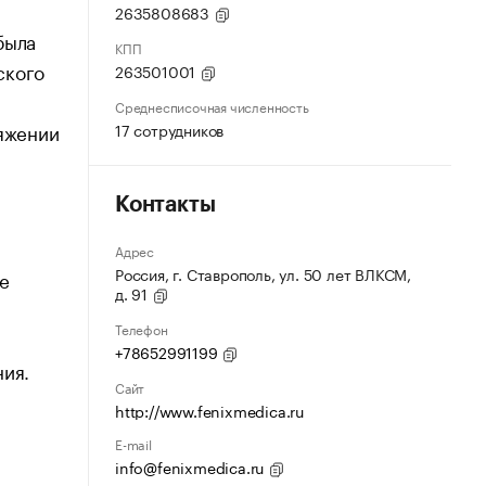
2635808683
была
КПП
ского
263501001
Среднесписочная численность
тяжении
17 сотрудников
Контакты
Адрес
Россия, г. Ставрополь, ул. 50 лет ВЛКСМ,
е
д. 91
Телефон
+78652991199
ния.
Сайт
http://www.fenixmedica.ru
E-mail
info@fenixmedica.ru