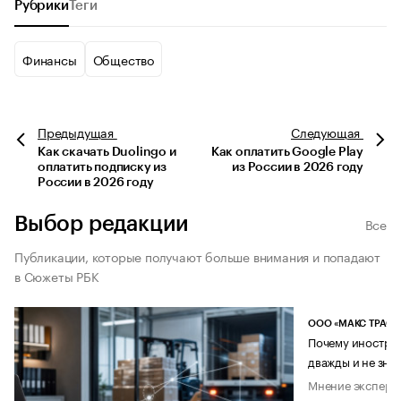
Рубрики
Теги
Финансы
Общество
Предыдущая
Следующая
Как скачать Duolingo и
Как оплатить Google Play
оплатить подписку из
из России в 2026 году
России в 2026 году
Выбор редакции
Все
Публикации, которые получают больше внимания и попадают
в Сюжеты РБК
ООО «МАКС ТРАСТ
Почему иностран
дважды и не знае
Мнение эксперт