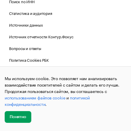
Поиск по ИНН
Статистика и аудитория
Источники данных
Источник отчетности Контур.Фокус
Вопросы и ответы
Политика Cookies РБК
Мы используем cookie. Это позволяет нам анализировать
Контактная информация
Редакция
взаимодействие посетителей с сайтом и делать его лучше.
Продолжая пользоваться сайтом, вы соглашаетесь с
Рассылка РБК Новости
использованием файлов cookie
и
политикой
конфиденциальности
.
Информация об ограничениях
Правовая информация
О соблюдении авторских прав
Понятно
Добавить
Главное
Эксперты
Кейсы
Мероприятия
© АО «РОСБИЗНЕСКОНСАЛТИНГ»,
1995–2026.
Сообщения
новость