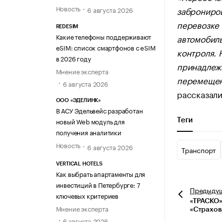
Новость
заброниро
6 августа 2026
перевозке 
REDESIM
Какие телефоны поддерживают
автомобиль
eSIM: список смартфонов с eSIM
контроля. 
в 2026 году
принадлеж
Мнение эксперта
перемещен
6 августа 2026
рассказали
ООО «ЭДЕЛИНК»
В АСУ Эдельвейс разработан
новый Web модуль для
Теги
получения аналитики
Новость
6 августа 2026
Транспорт
VERTICAL HOTELS
Как выбрать апартаменты для
инвестиций в Петербурге: 7
Предыду
ключевых критериев
«ТРАСКО»
Мнение эксперта
«Страхов
6 августа 2026