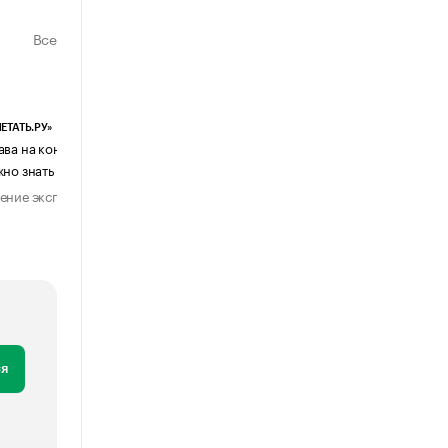
Все
ЕТАТЬ.РУ»
ЕВЧАТОВ И ПАРТНЕРЫ
ава на контент, созданный ИИ: что
Почему бизнес возвращается с
жно знать бизнесу
мессенджеров к электронной поч
ение эксперта
Мнение эксперта
28 июля 2026
1 августа 202
я