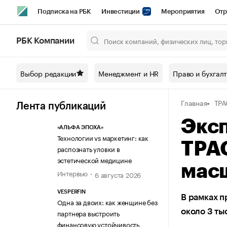
Подписка на РБК
Инвестиции
Мероприятия
Отр
Спорт
Школа управления РБК
РБК Образование
РБ
РБК Компании
Город
Стиль
Крипто
РБК Бизнес-среда
Дискусси
Выбор редакции
Менеджмент и HR
Право и бухгал
Спецпроекты СПб
Конференции СПб
Спецпроекты
Главная
ТР
Технологии и медиа
Финансы
Рынок наличной валют
Лента публикаций
Эксп
«АЛЬФА ЭПОХА»
Технологии vs маркетинг: как
ТРА
распознать уловки в
эстетической медицине
мас
Интервью
6 августа 2026
VESPERFIN
В рамках п
Одна за двоих: как женщине без
около 3 ты
партнера выстроить
финансовую устойчивость