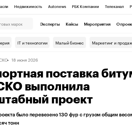
асли
Недвижимость
Autonews
РБК Компании
Телеканал
Р
К Курсы
РБК Life
Тренды
Визионеры
Национальные проекты
Эксперты
Кейсы
Мероприятия
О прое
онный клуб
Исследования
Кредитные рейтинги
Франшизы
Г
терия
IT и технологии
Малый бизнес
Маркетинг и прода
Проверка контрагентов
Политика
Экономика
Бизнес
АСКО
18 июня 2026
ы
ортная поставка биту
СКО выполнила
штабный проект
роекта было перевезено 130 фур с грузом общим весо
сяч тонн