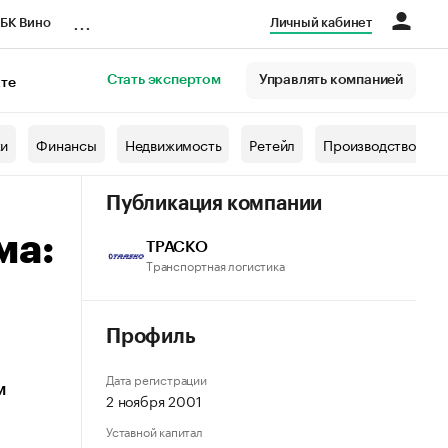
...
БК Вино
Личный кабинет
Стать экспертом
Управлять компанией
кте
азета
жи
Финансы
Недвижимость
Ретейл
Производство
Публикация компании
ма:
ТРАСКО
Транспортная логистика
Профиль
Дата регистрации
м
2 ноября 2001
Уставной капитал