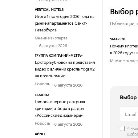
Выбор 
VERTICAL HOTELS
Итоги 1 полугодия 2026 года на
Публикации, 
рынке апартаментов Санкт-
Петербурга
Мнение эксперта
SMARENT
6 августа 2026
Почему ипотек
в 2026 году: 
ГРУППА КОМПАНИЙ «МЕТТА»
Мнение экспе
Доктор Бубновский представил
видео о влиянии кресла YogaX2
на позвоночник
Новость
6 августа 2026
LAMODA
Выбор 
Lamoda впервые раскрыла
критерии отбора в раздел
«Российские дизайнеры»
Новость
6 августа 2026
Я пр
и обр
АЙNET