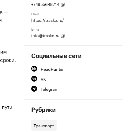
+74955648714
ск —
Сайт
м
https://trasko.ru/
E-mail
info@trasko.ru
ким
Социальные сети
 сроки.
HeadHunter
VK
Telegram
 пути
Рубрики
Транспорт