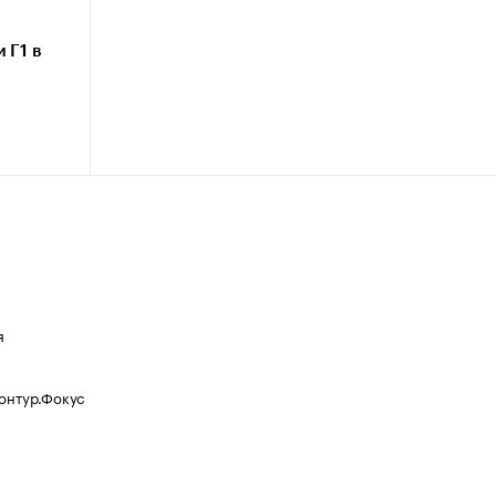
 Г1 в
я
Контур.Фокус