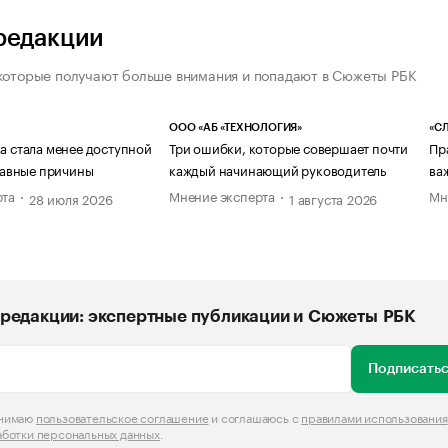
редакции
которые получают больше внимания и попадают в Сюжеты РБК
ООО «АБ «ТЕХНОЛОГИЯ»
«СЛ
а стала менее доступной
Три ошибки, которые совершает почти
Пр
главные причины
каждый начинающий руководитель
ва
рта
Мнение эксперта
Мн
28 июля 2026
1 августа 2026
редакции: экспертные публикации и Сюжеты РБК
Подписатьс
инимаю
пользовательское соглашение
и соглашаюсь с
правилами использования
аботки персональных данных
.