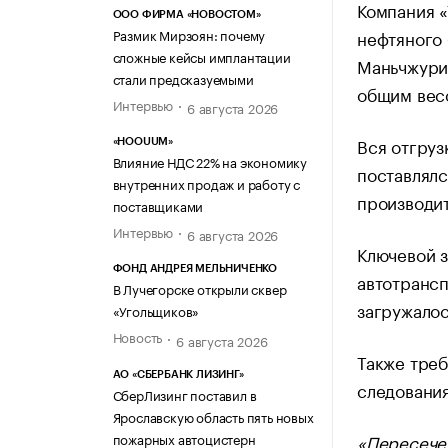
Компания 
ООО ФИРМА «НОВОСТОМ»
нефтяного 
Размик Мирзоян: почему
сложные кейсы имплантации
Маньчжурия
стали предсказуемыми
общим весо
Интервью
6 августа 2026
Вся отгруз
«HOOUUM»
Влияние НДС 22% на экономику
поставлялс
внутренних продаж и работу с
производит
поставщиками
Интервью
6 августа 2026
Ключевой з
ФОНД АНДРЕЯ МЕЛЬНИЧЕНКО
автотрансп
В Лучегорске открыли сквер
загружалос
«Угольщиков»
Новость
6 августа 2026
Также треб
АО «СБЕРБАНК ЛИЗИНГ»
следования
СберЛизинг поставил в
Ярославскую область пять новых
«Пересече
пожарных автоцистерн