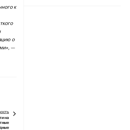
нного к
ткого
н
ацию о
ами»,
—
вость
ти на
тные
дные