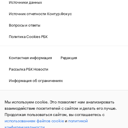
Источники данных
Источник отчетности Контур.Фокус
Вопросы и ответы
Политика Cookies РБК
Контактная информация
Редакция
Рассылка РБК Новости
Информация об ограничениях
Правовая информация
О соблюдении авторских прав
Мы используем cookie. Это позволяет нам анализировать
© АО «РОСБИЗНЕСКОНСАЛТИНГ»,
1995–2026.
Сообщения
и материалы информационного агентства «РБК»
взаимодействие посетителей с сайтом и делать его лучше.
(зарегистрировано Федеральной службой по надзору в сфере
Продолжая пользоваться сайтом, вы соглашаетесь с
связи, информационных технологий и массовых
использованием файлов cookie
и
политикой
коммуникаций (Роскомнадзор) 09.12.2015 за номером ИА
№ФС77-63848) сопровождаются пометкой «РБК». Отдельные
конфиденциальности
.