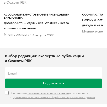
в Сюжеты РБК
АССОЦИАЦИЯ ЮРИСТОВ В СФЕРЕ ЛИКВИДАЦИИ И
ООО «МАКС ТРАСТ
БАНКРОТСТВА
Почему иностран
Договор есть — сделки нет: что ФНС ищет за
дважды и не знае
комплектом первички
Мнение эксперт
Мнение эксперта
4 августа 2026
Выбор редакции: экспертные публикации
и Сюжеты РБК
Подписаться
Я принимаю
пользовательское соглашение
и соглашаюсь
с
правилами использования и обработки персональных данных
.