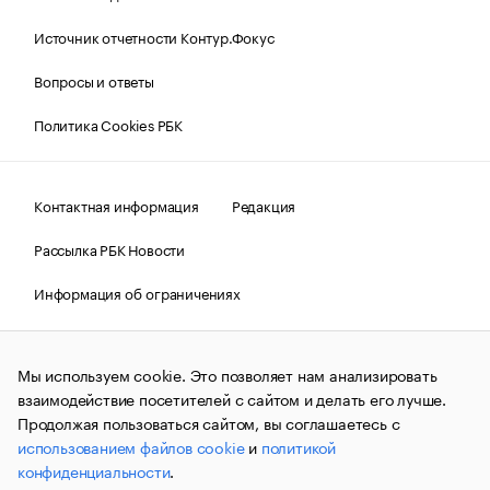
Источник отчетности Контур.Фокус
Вопросы и ответы
Политика Cookies РБК
Контактная информация
Редакция
Рассылка РБК Новости
Информация об ограничениях
Правовая информация
О соблюдении авторских прав
Мы используем cookie. Это позволяет нам анализировать
© АО «РОСБИЗНЕСКОНСАЛТИНГ»,
1995–2026.
Сообщения
и материалы информационного агентства «РБК»
взаимодействие посетителей с сайтом и делать его лучше.
(зарегистрировано Федеральной службой по надзору в сфере
Продолжая пользоваться сайтом, вы соглашаетесь с
связи, информационных технологий и массовых
использованием файлов cookie
и
политикой
коммуникаций (Роскомнадзор) 09.12.2015 за номером ИА
№ФС77-63848) сопровождаются пометкой «РБК». Отдельные
конфиденциальности
.
публикации могут содержать информацию,