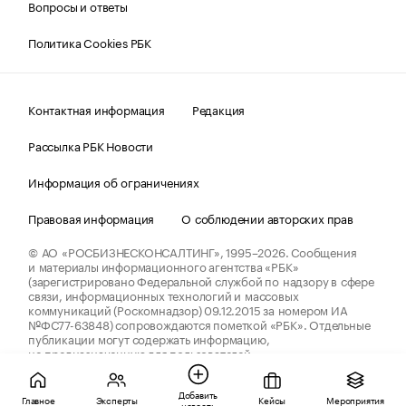
Вопросы и ответы
Политика Cookies РБК
Контактная информация
Редакция
Рассылка РБК Новости
Информация об ограничениях
Правовая информация
О соблюдении авторских прав
© АО «РОСБИЗНЕСКОНСАЛТИНГ»,
1995–2026.
Сообщения
и материалы информационного агентства «РБК»
(зарегистрировано Федеральной службой по надзору в сфере
связи, информационных технологий и массовых
коммуникаций (Роскомнадзор) 09.12.2015 за номером ИА
№ФС77-63848) сопровождаются пометкой «РБК». Отдельные
публикации могут содержать информацию,
не предназначенную для пользователей
до 18 лет.
companycardsfeedback@rbc.ru
Добавить
Главное
Эксперты
Кейсы
Мероприятия
новость