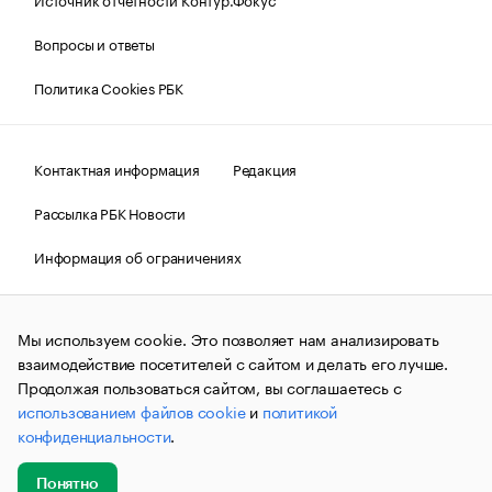
Вопросы и ответы
Политика Cookies РБК
Контактная информация
Редакция
Рассылка РБК Новости
Информация об ограничениях
Правовая информация
О соблюдении авторских прав
Мы используем cookie. Это позволяет нам анализировать
© АО «РОСБИЗНЕСКОНСАЛТИНГ»,
1995–2026.
Сообщения
и материалы информационного агентства «РБК»
взаимодействие посетителей с сайтом и делать его лучше.
(зарегистрировано Федеральной службой по надзору в сфере
Продолжая пользоваться сайтом, вы соглашаетесь с
связи, информационных технологий и массовых
использованием файлов cookie
и
политикой
коммуникаций (Роскомнадзор) 09.12.2015 за номером ИА
№ФС77-63848) сопровождаются пометкой «РБК». Отдельные
конфиденциальности
.
публикации могут содержать информацию,
не предназначенную для пользователей
до 18 лет.
companycardsfeedback@rbc.ru
Понятно