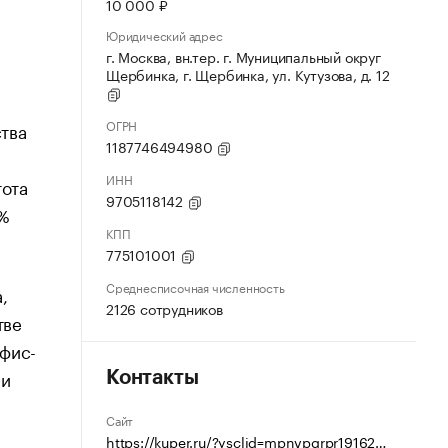
10 000 ₽
Юридический адрес
г. Москва, вн.тер. г. Муниципальный округ
Щербинка, г. Щербинка, ул. Кутузова, д. 12
ОГРН
тва
1187746494980
ИНН
тота
9705118142
2%
КПП
775101001
Среднесписочная численность
,
2126 сотрудников
тве
офис-
ми
Контакты
Сайт
https://kuper.ru/?ysclid=mpnvpgrpr1916291130