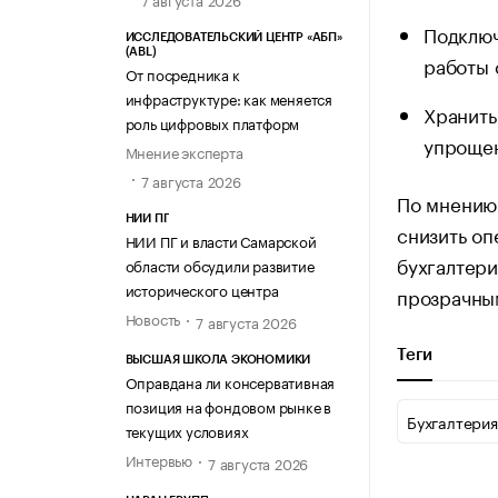
Подключ
ИССЛЕДОВАТЕЛЬСКИЙ ЦЕНТР «АБП»
(ABL)
работы 
От посредника к
инфраструктуре: как меняется
Хранить
роль цифровых платформ
упрощен
Мнение эксперта
7 августа 2026
По мнению 
НИИ ПГ
снизить оп
НИИ ПГ и власти Самарской
бухгалтери
области обсудили развитие
исторического центра
прозрачны
Новость
7 августа 2026
Теги
ВЫСШАЯ ШКОЛА ЭКОНОМИКИ
Оправдана ли консервативная
позиция на фондовом рынке в
Бухгалтерия
текущих условиях
Интервью
7 августа 2026