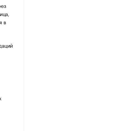
рез
ица,
я в
даций
х