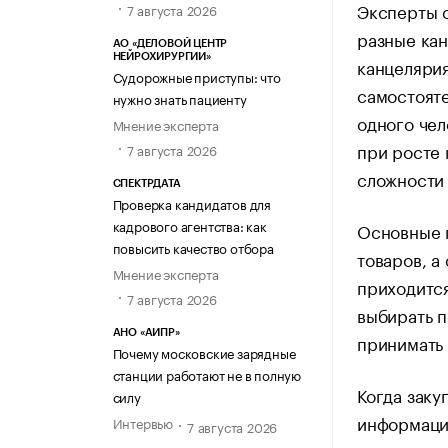
Эксперты с
7 августа 2026
разные кан
АО «ДЕЛОВОЙ ЦЕНТР
НЕЙРОХИРУРГИИ»
канцелярия
Судорожные приступы: что
самостояте
нужно знать пациенту
одного чел
Мнение эксперта
при росте 
7 августа 2026
сложности
СПЕКТРДАТА
Проверка кандидатов для
кадрового агентства: как
Основные п
повысить качество отбора
товаров, а
Мнение эксперта
приходится
7 августа 2026
выбирать п
АНО «АИПР»
принимать 
Почему московские зарядные
станции работают не в полную
Когда заку
силу
информаци
Интервью
7 августа 2026