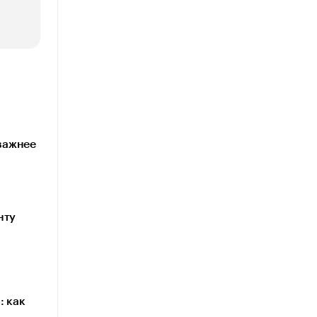
 важнее
нту
: как