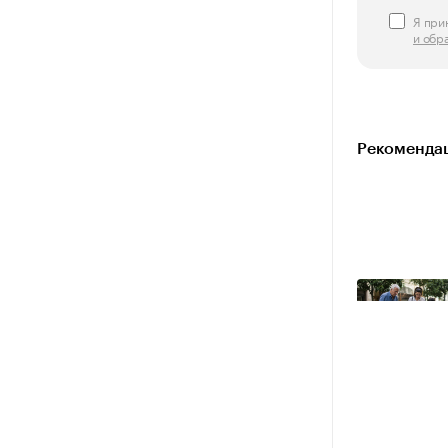
Я пр
и обр
Рекомендац