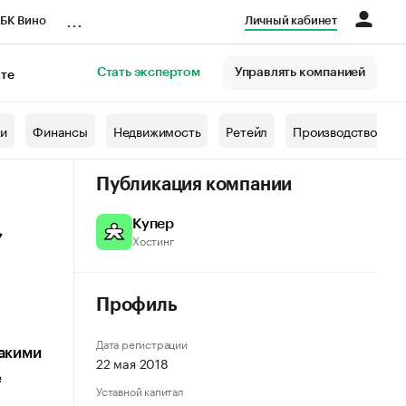
...
БК Вино
Личный кабинет
Стать экспертом
Управлять компанией
кте
азета
жи
Финансы
Недвижимость
Ретейл
Производство
Публикация компании
,
Купер
Хостинг
Профиль
Дата регистрации
какими
22 мая 2018
е
Уставной капитал