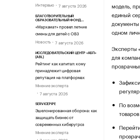
Интервью
модель, пр
7 августа 2026
единый сер
БЛАГОТВОРИТЕЛЬНЫЙ
ОБРАЗОВАТЕЛЬНЫЙ ФОНД
документы 
«МАРХАМАТ»
«Мархамат» провел летние
одном личн
смены для детей с ОВЗ
Новость
7 августа 2026
Эксперты 
ИССЛЕДОВАТЕЛЬСКИЙ ЦЕНТР «АБП»
для компан
(ABL)
Рейтинг как капитал: кому
прозрачны
принадлежит цифровая
репутация на платформах
Зафикси
Мнение эксперта
регуляр
7 августа 2026
По возм
SERVICEPIPE
Эшелонированная оборона: как
товаров
защищать бизнес от
современных киберугроз
Перейти
Мнение эксперта
прозрач
7 августа 2026