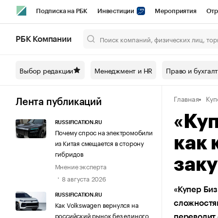
Подписка на РБК
Инвестиции
Мероприятия
Отр
Спорт
Школа управления РБК
РБК Образование
РБ
РБК Компании
Город
Стиль
Крипто
РБК Бизнес-среда
Дискусси
Выбор редакции
Менеджмент и HR
Право и бухгал
Спецпроекты СПб
Конференции СПб
Спецпроекты
Главная
Куп
Технологии и медиа
Финансы
Рынок наличной валют
Лента публикаций
«Куп
RUSSIFICATION.RU
Почему спрос на электромобили
как 
из Китая смещается в сторону
гибридов
заку
Мнение эксперта
8 августа 2026
«Купер Биз
RUSSIFICATION.RU
сложностям
Как Volkswagen вернулся на
российский рынок без единого
переводит