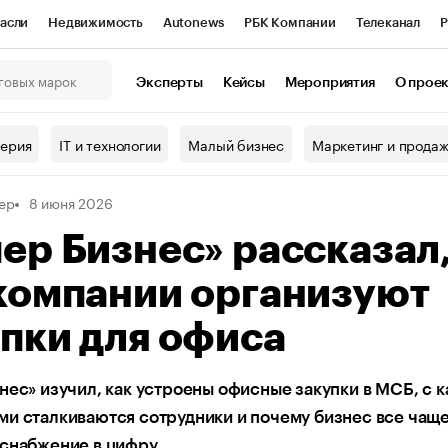
асли
Недвижимость
Autonews
РБК Компании
Телеканал
Р
К Курсы
РБК Life
Тренды
Визионеры
Национальные проекты
Эксперты
Кейсы
Мероприятия
О прое
онный клуб
Исследования
Кредитные рейтинги
Франшизы
Г
терия
IT и технологии
Малый бизнес
Маркетинг и прода
Проверка контрагентов
Политика
Экономика
Бизнес
ер
8 июня 2026
ы
ер Бизнес» рассказал
компании организуют
пки для офиса
нес» изучил, как устроены офисные закупки в МСБ, с 
и сталкиваются сотрудники и почему бизнес все чащ
 снабжение в цифру