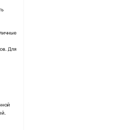
ть
 личные
ов. Для
чной
ей.