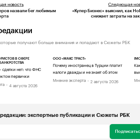
щая
новость
Следующая
но
еров назвали бег любимым
«Купер Бизнес» выяснил, как H
орта
снижает затраты на за
редакции
которые получают больше внимания и попадают в Сюжеты РБК
РИСТОВ В СФЕРЕ
ООО «МАКС ТРАСТ»
IM
 БАНКРОТСТВА
Почему иностранец в Турции платит
Ка
— сделки нет: что ФНС
налоги дважды и не знает об этом
вы
ектом первички
Мнение эксперта
Мн
2 августа 2026
рта
4 августа 2026
редакции: экспертные публикации и Сюжеты РБК
Подписатьс