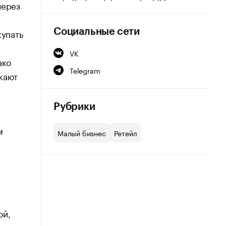
через
купать
Социальные сети
VK
ако
Telegram
кают
Рубрики
м
Малый бизнес
Ретейл
ой,