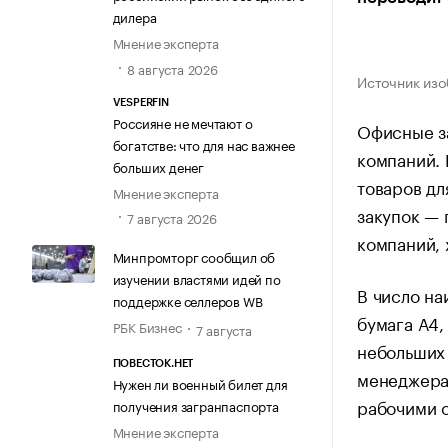
дилера
Мнение эксперта
8 августа 2026
Источник изо
VESPERFIN
Россияне не мечтают о
Офисные з
богатстве: что для нас важнее
компаний. 
больших денег
товаров дл
Мнение эксперта
закупок — 
7 августа 2026
компаний,
Минпромторг сообщил об
изучении властями идей по
В число на
поддержке селлеров WB
бумага А4,
РБК Бизнес
7 августа
небольших 
ПОВЕСТОК.НЕТ
менеджера
Нужен ли военный билет для
рабочими 
получения загранпаспорта
Мнение эксперта