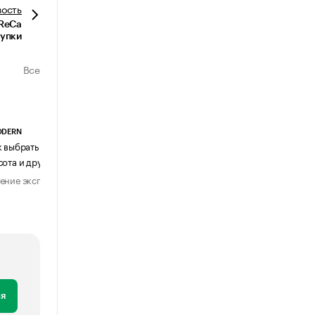
вость
oReCa
купки
Все
ODERN
АГЕНТСТВО АВИА ЦЕНТР
к выбрать журнальный столик:
Почему шенген перестал быть
сота и другие ключевые параметры
формальностью
ение эксперта
Мнение эксперта
29 июля 2026
31 июля 2026
я