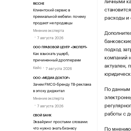
личными к
RICCHE
становится
Клиентский сервис в
премиальной мебели: почему
расходы и
продают не продавцы
Мнение эксперта
Дополнител
7 августа 2026
банковские
подход зат
ООО ПРАВОВОЙ ЦЕНТР «ЭКСПЕРТ»
Как взыскать ущерб,
компаний 
причиненный дропперами
актуален, 
Кейс
7 августа 2026
юридическо
ООО «МЕДИА-ДОКТОР»
Зачем FMCG-бренду ТВ-реклама
По данным 
в эпоху диджитал
электронны
Мнение эксперта
регулярног
7 августа 2026
работы с д
СВОЙ БАНК
Эквайринг простыми словами:
По мнению 
что нужно знать бизнесу