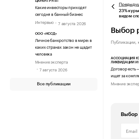
ЦАРАН ГРУПП
Предыду
Какие инвесторы приходят
23% курь
сегодня в банный бизнес
видом сп
Интервью
7 августа 2026
Выбор 
ООО «НССД»
Личное банкротство в мире: в
Публикации, 
каких странах закон не щадит
человека
АССОЦИАЦИЯ Ю
Мнение эксперта
ЛИКВИДАЦИИ И
Договор есть 
7 августа 2026
ищет за компл
Мнение экспе
Все публикации
Выбор 