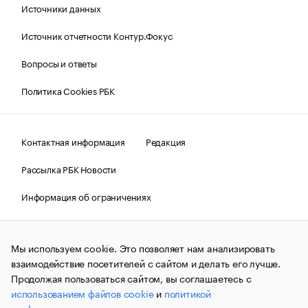
Источники данных
Источник отчетности Контур.Фокус
Вопросы и ответы
Политика Cookies РБК
Контактная информация
Редакция
Рассылка РБК Новости
Информация об ограничениях
Правовая информация
О соблюдении авторских прав
Мы используем cookie. Это позволяет нам анализировать
© АО «РОСБИЗНЕСКОНСАЛТИНГ»,
1995–2026.
Сообщения
и материалы информационного агентства «РБК»
взаимодействие посетителей с сайтом и делать его лучше.
(зарегистрировано Федеральной службой по надзору в сфере
Продолжая пользоваться сайтом, вы соглашаетесь с
связи, информационных технологий и массовых
использованием файлов cookie
и
политикой
коммуникаций (Роскомнадзор) 09.12.2015 за номером ИА
№ФС77-63848) сопровождаются пометкой «РБК». Отдельные