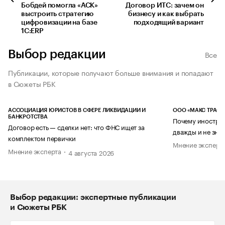
Бобдей помогла «АСК»
Договор ИТС: зачем он
выстроить стратегию
бизнесу и как выбрать
цифровизации на базе
подходящий вариант
1С:ERP
Выбор редакции
Все
Публикации, которые получают больше внимания и попадают
в Сюжеты РБК
АССОЦИАЦИЯ ЮРИСТОВ В СФЕРЕ ЛИКВИДАЦИИ И
ООО «МАКС ТРАСТ
БАНКРОТСТВА
Почему иностран
Договор есть — сделки нет: что ФНС ищет за
дважды и не знае
комплектом первички
Мнение эксперт
Мнение эксперта
4 августа 2026
Выбор редакции: экспертные публикации
и Сюжеты РБК