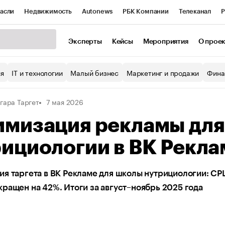
асли
Недвижимость
Autonews
РБК Компании
Телеканал
Р
К Курсы
РБК Life
Тренды
Визионеры
Национальные проекты
Эксперты
Кейсы
Мероприятия
О прое
уб
Исследования
Кредитные рейтинги
Франшизы
Газета
ия
IT и технологии
Малый бизнес
Маркетинг и продажи
Фина
Проверка контрагентов
Политика
Экономика
Бизнес
гара Таргет
7 мая 2026
ы
имизация рекламы для
ициологии в ВК Рекла
я таргета в ВК Рекламе для школы нутрициологии: CPL
ращен на 42%. Итоги за август–ноябрь 2025 года