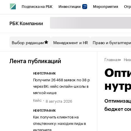
Подписка на РБК
Инвестиции
Мероприятия
Отр
Спорт
Школа управления РБК
РБК Образование
РБ
РБК Компании
Стиль
Крипто
РБК Бизнес-среда
Дискуссионный кл
Выбор редакции
Менеджмент и HR
Право и бухгалтер
Спецпроекты СПб
Конференции СПб
Спецпроекты
Главная
Ниа
Технологии и медиа
Финансы
Рынок наличной валют
Лента публикаций
Опт
НЕФТЕТРАФИК
Получили 26 468 заявок по 38 р
нутр
через ВК: кейс онлайн-школы в
мягкой нише
Кейс
8 августа 2026
Оптимизаци
бюджет сок
НЕФТЕТРАФИК
Как получить клиентов на
спецтехнику: находим лиды в
интернете