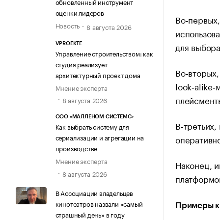
обновленный инструмент
оценки лидеров
Во‑первых,
Новость
8 августа 2026
использова
для выбор
VPROEKTE
Управление строительством: как
студия реализует
Во‑вторых,
архитектурный проект дома
look‑alike
Мнение эксперта
плейсменты
8 августа 2026
ООО «МАЛЛЕНОМ СИСТЕМС»
В‑третьих,
Как выбрать систему для
сериализации и агрегации на
оперативно
производстве
Мнение эксперта
Наконец, и
8 августа 2026
платформой
В Ассоциации владельцев
кинотеатров назвали «самый
Примеры к
страшный день» в году