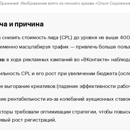
бражения: Изображение взято из личного архива «Ольги Сыроежки
ча и причина
снизить стоимость лида (CPL) до уровня не выше 40
:
еменно масштабируя трафик — привлечь больше пользо
в ходе рекламных кампаний во «ВКонтакте» наблюда
а:
ильность CPL и его рост при увеличении бюджета (осл
е выгорание креативов (падение эффективности рабоч
ие рентабельности из‑за колебаний аукционных ставок
кторы требовали оптимизации стратегии, чтобы повыс
ивый рост регистраций.