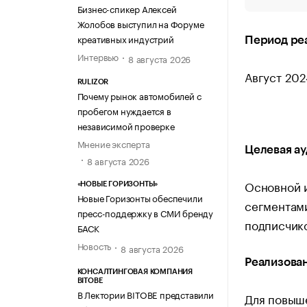
Бизнес-спикер Алексей
Жолобов выступил на Форуме
креативных индустрий
Период ре
Интервью
8 августа 2026
Август 202
RULIZOR
Почему рынок автомобилей с
пробегом нуждается в
независимой проверке
Мнение эксперта
Целевая а
8 августа 2026
Основной и
«НОВЫЕ ГОРИЗОНТЫ»
Новые Горизонты обеспечили
сегментами
пресс-поддержку в СМИ бренду
подписчико
БАСК
Новость
8 августа 2026
Реализова
КОНСАЛТИНГОВАЯ КОМПАНИЯ
BITOBE
В Лектории BITOBE представили
Для повыш