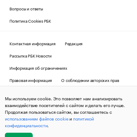
Вопросы и ответы
Политика Cookies РБК
Контактная информация
Редакция
Рассылка РБК Новости
Информация об ограничениях
Правовая информация
О соблюдении авторских прав
© АО «РОСБИЗНЕСКОНСАЛТИНГ»,
1995–2026.
Сообщения
и материалы информационного агентства «РБК»
Мы используем cookie. Это позволяет нам анализировать
(зарегистрировано Федеральной службой по надзору в сфере
взаимодействие посетителей с сайтом и делать его лучше.
связи, информационных технологий и массовых
коммуникаций (Роскомнадзор) 09.12.2015 за номером ИА
Продолжая пользоваться сайтом, вы соглашаетесь с
№ФС77-63848) сопровождаются пометкой «РБК». Отдельные
использованием файлов cookie
и
политикой
публикации могут содержать информацию,
конфиденциальности
.
не предназначенную для пользователей
до 18 лет.
companycardsfeedback@rbc.ru